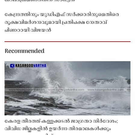
കേന്ദ്രത്തിനും യുഡിഎഫ് സർക്കാരിനുമെതിരെ
രൂക്ഷവിമർശനവുമായി പ്രതിപക്ഷ നേതാവ്
പിണറായി വിജയൻ
Recommended
കേരള തീരത്ത് കള്ളക്കടൽ ജാഗ്രതാ നിർദേശം;
വിവിധ ജില്ലകളിൽ ഉയർന്ന തിരമാലകൾക്കും