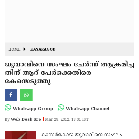
Fitr
May
Day
Eid
Al
Independence
Ad'ha
Day
Onam
HOME
KASARAGOD
J&K
State
യുവാവിനെ സംഘം ചേര്‍ന്ന് ആക്രമിച്ച
Haryana
തിന് ആറ് പേര്‍ക്കെതിരെ
Assembly
State
Diwali
കേസെടുത്തു
Elections
Assembly
Christmas
Elections
New-
Year
Republic
Whatsapp Group
Whatsapp Channel
Day
Budget
By
Web Desk Sre
Mar 28, 2012, 13:01 IST
Delhi
കാസര്‍കോട്: യുവാവിനെ സംഘം