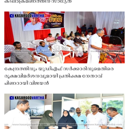
കടലാക്രമണത്തിന് സാധ്യത
കേന്ദ്രത്തിനും യുഡിഎഫ് സർക്കാരിനുമെതിരെ
രൂക്ഷവിമർശനവുമായി പ്രതിപക്ഷ നേതാവ്
പിണറായി വിജയൻ