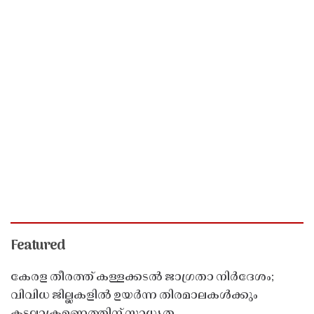
Featured
കേരള തീരത്ത് കള്ളക്കടൽ ജാഗ്രതാ നിർദേശം;
വിവിധ ജില്ലകളിൽ ഉയർന്ന തിരമാലകൾക്കും
കടലാക്രമണത്തിന് സാധ്യത