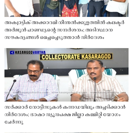
അക്വാട്ടിക് അക്കാദമി നീന്തൽക്കുളത്തിൽ കലക്ടർ
അർജുൻ പാണ്ഡ്യൻ്റെ സന്ദർശനം; അടിസ്ഥാന
സൗകര്യങ്ങൾ മെച്ചപ്പെടുത്താൻ നിർദേശം
സർക്കാർ നോട്ടീസുകൾ കന്നഡയിലും അച്ചടിക്കാൻ
നിർദേശം; ഭാഷാ ന്യൂനപക്ഷ ജില്ലാ കമ്മിറ്റി യോഗം
ചേർന്നു