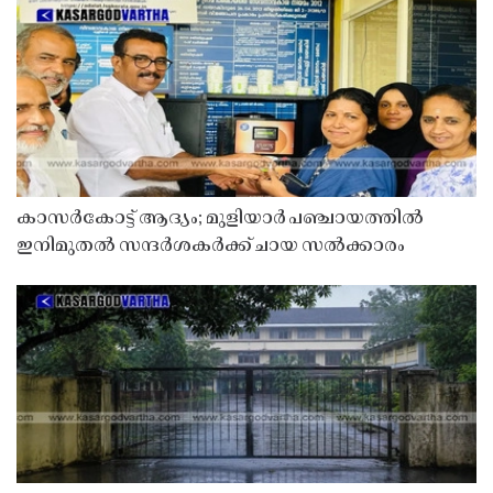
കാസർകോട്ട് ആദ്യം; മുളിയാർ പഞ്ചായത്തിൽ
ഇനിമുതൽ സന്ദർശകർക്ക് ചായ സൽക്കാരം