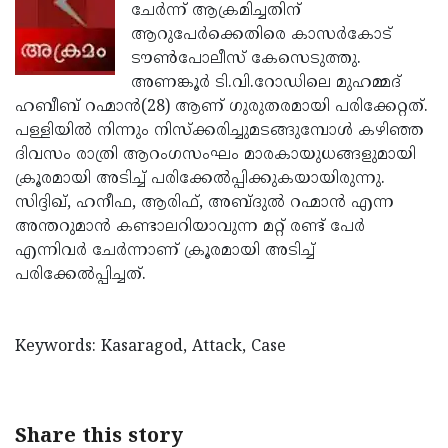
Election
Maha
ചേര്‍ന്ന് ആക്രമിച്ചതിന്
ആറുപേര്‍ക്കെതിരെ കാസര്‍കോട്
Shivarathri
International
ടൗണ്‍പോലീസ് കേസെടുത്തു.
Women's
Anti-
അണങ്കൂര്‍ ടി.വി.റോഡിലെ മുഹമ്മദ്
ഹബീബ് റഹ്മാന്‍(28) ആണ് ഗുരുതരമായി പരിക്കേറ്റത്.
Day
Drug
Attukal
പള്ളിയില്‍ നിന്നും നിസ്‌ക്കരിച്ചുമടങ്ങുമ്പോള്‍ കഴിഞ്ഞ
Campaign
Pongala
Holi
ദിവസം രാത്രി ആറംഗസംഘം മാരകായുധങ്ങളുമായി
ക്രൂരമായി അടിച്ച് പരിക്കേല്‍പ്പിക്കുകയായിരുന്നു.
2025
2025
IPL
സിദ്ദിഖ്, ഹനീഫ, ആരിഫ്, അബ്ദുല്‍ റഹ്മാന്‍ എന്ന
2025
Eid
അന്തറുമാന്‍ കണ്ടാലറിയാവുന്ന മറ്റ് രണ്ട് പേര്‍
എന്നിവര്‍ ചേര്‍ന്നാണ് ക്രൂരമായി അടിച്ച്
Al-
Waqf
പരിക്കേല്‍പ്പിച്ചത്.
Fitr
Bill
Vishu
2025
Controversy
Festival
Good
Keywords: Kasaragod, Attack, Case
2025
Friday
Easter
Observance
Sunday
By-
Share this story
2025
2025
Election
Bihar