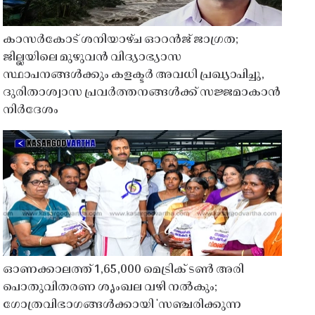
കാസർകോട് ശനിയാഴ്ച ഓറൻജ് ജാഗ്രത;
ജില്ലയിലെ മുഴുവൻ വിദ്യാഭ്യാസ
സ്ഥാപനങ്ങൾക്കും കളക്ടർ അവധി പ്രഖ്യാപിച്ചു,
ദുരിതാശ്വാസ പ്രവർത്തനങ്ങൾക്ക് സജ്ജമാകാൻ
നിർദേശം
ഓണക്കാലത്ത് 1,65,000 മെട്രിക് ടൺ അരി
പൊതുവിതരണ ശൃംഖല വഴി നൽകും;
ഗോത്രവിഭാഗങ്ങൾക്കായി 'സഞ്ചരിക്കുന്ന