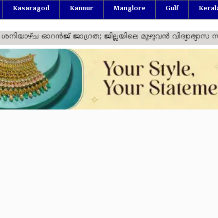
Kasaragod
Kannur
Manglore
Gulf
Keral