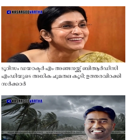
ടൂറിസം ഡയറക്ടർ എം അഞ്ജനയ്ക്ക് ബിആർഡിസി
എംഡിയുടെ അധിക ചുമതല കൂടി; ഉത്തരവിറക്കി
സർക്കാർ