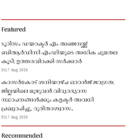
Featured
ടൂറിസം ഡയറക്ടർ എം അഞ്ജനയ്ക്ക്
ബിആർഡിസി എംഡിയുടെ അധിക ചുമതല
കൂടി; ഉത്തരവിറക്കി സർക്കാർ
Fri,7 Aug 2026
കാസർകോട് ശനിയാഴ്ച ഓറൻജ് ജാഗ്രത;
ജില്ലയിലെ മുഴുവൻ വിദ്യാഭ്യാസ
സ്ഥാപനങ്ങൾക്കും കളക്ടർ അവധി
പ്രഖ്യാപിച്ചു, ദുരിതാശ്വാസ
പ്രവർത്തനങ്ങൾക്ക് സജ്ജമാകാൻ നിർദേശം
Fri,7 Aug 2026
Recommended