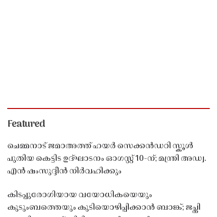
Featured
ചെമ്മനാട് ജമാഅത്ത് ഹയർ സെക്കൻഡറി സ്കൂൾ
പുതിയ കെട്ടിട ഉദ്ഘാടനം ഓഗസ്റ്റ് 10-ന്; മന്ത്രി അഡ്വ.
എൻ ഷംസുദ്ദീൻ നിർവഹിക്കും
കിടപ്പുരോഗിയായ വയോധികയെയും
കുടുംബത്തെയും കുടിയൊഴിപ്പിക്കാൻ ബാങ്ക്; ജപ്തി