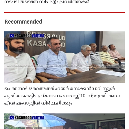
നടപടി തടഞ്ഞ് സിപിഎം പ്രവർത്തകർ
Recommended
ചെമ്മനാട് ജമാഅത്ത് ഹയർ സെക്കൻഡറി സ്കൂൾ
പുതിയ കെട്ടിട ഉദ്ഘാടനം ഓഗസ്റ്റ് 10-ന്; മന്ത്രി അഡ്വ.
എൻ ഷംസുദ്ദീൻ നിർവഹിക്കും