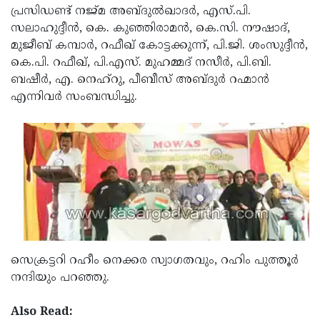
പ്രസിഡണ്ട് നജ്മ അബ്ദുല്‍ഖാദര്‍, എസ്.പി.
Updates
Assembly
Kerala
സലാഹുദ്ദീന്‍, കെ. കുഞ്ഞിരാമന്‍, കെ.സി. നൗഷാദ്,
Polls
Local
മുജീബ് കമ്പാര്‍, റഫീഖ് കോട്ടക്കുന്ന്, പി.ജി. ശംസുദ്ദീന്‍,
Look
കെ.പി. റഫീഖ്, പി.എസ്. മുഹമ്മദ് നസീര്‍, പി.ബി.
Body
Back
ബഷീര്‍, എ. നെഹ്‌റു, പീബീസ് അബ്ദുര്‍ റഹ്മാന്‍
Election
2025
എന്നിവര്‍ സംബന്ധിച്ചു.
സെക്രട്ടറി റഹീം നെക്കര സ്വാഗതവും, റഹിം പുത്തൂര്‍
നന്ദിയും പറഞ്ഞു.
Also Read: