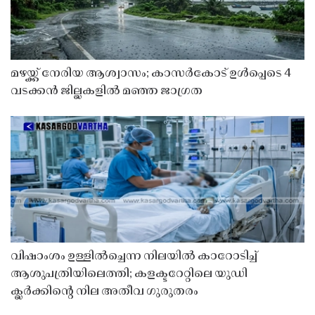
മഴയ്ക്ക് നേരിയ ആശ്വാസം; കാസർകോട് ഉൾപ്പെടെ 4
വടക്കൻ ജില്ലകളിൽ മഞ്ഞ ജാഗ്രത
വിഷാംശം ഉള്ളിൽച്ചെന്ന നിലയിൽ കാറോടിച്ച്
ആശുപത്രിയിലെത്തി; കളക്ടറേറ്റിലെ യുഡി
ക്ലർക്കിൻ്റെ നില അതീവ ഗുരുതരം