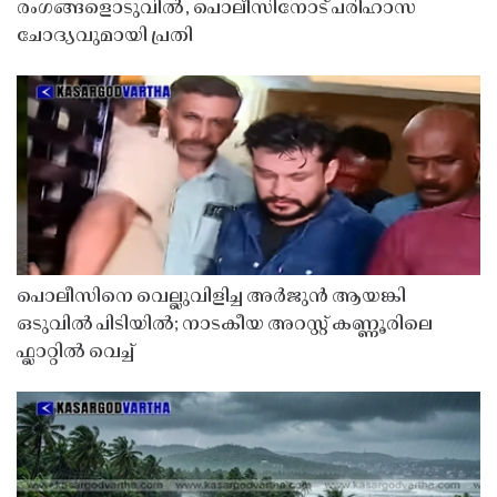
രംഗങ്ങളൊടുവിൽ, പൊലീസിനോട് പരിഹാസ
ചോദ്യവുമായി പ്രതി
പൊലീസിനെ വെല്ലുവിളിച്ച അർജുൻ ആയങ്കി
ഒടുവിൽ പിടിയിൽ; നാടകീയ അറസ്റ്റ് കണ്ണൂരിലെ
ഫ്ലാറ്റിൽ വെച്ച്