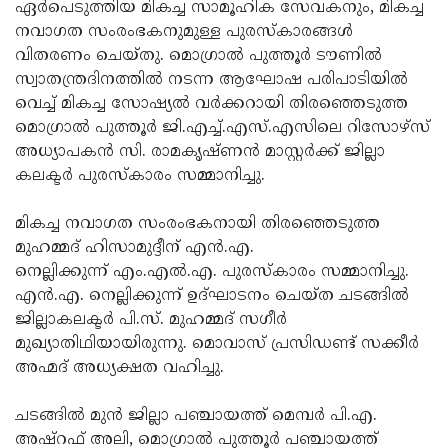
Election
ഏര്‍പെടുത്തിയ മികച്ച സാമൂഹിക സേവകനും, മികച്ച
Maha
നവാഗത സംരംഭകനുമുള്ള പുരസ്‌കാരങ്ങള്‍
Shivarathri
International
വിതരണം ചെയ്തു. മൊഗ്രാല്‍ പുത്തൂര്‍ ടൗണില്‍
Women's
സ്വാതന്ത്രദിനത്തില്‍ നടന്ന ആഘോഷ പരിപാടിയില്‍
Anti-
വെച്ച് മികച്ച സോഷ്യല്‍ വര്‍ക്കറായി തിരഞ്ഞെടുത്ത
Day
Drug
Attukal
മൊഗ്രാല്‍ പുത്തൂര്‍ ജി.എച്ച്.എസ്.എസിലെ റിസോഴ്‌സ്
Campaign
Pongala
അധ്യാപകന്‍ സി. രാമകൃഷ്ണന്‍ മാസ്റ്റര്‍ക്ക് ജില്ലാ
Holi
കലക്ടര്‍ പുരസ്‌കാരം സമ്മാനിച്ചു.
2025
2025
IPL
2025
മികച്ച നവാഗത സംരംഭകനായി തിരഞ്ഞെടുത്ത
Eid
മുഹമ്മദ് ഹിസാമുദ്ദീന് എന്‍.എ.
Al-
Waqf
നെല്ലിക്കുന്ന് എം.എല്‍.എ. പുരസ്‌കാരം സമ്മാനിച്ചു.
Fitr
Bill
എന്‍.എ. നെല്ലിക്കുന്ന് ഉദ്ഘാടനം ചെയ്ത ചടങ്ങില്‍
Vishu
ജില്ലാകലക്ടര്‍ പി.സ്. മുഹമ്മദ് സഗീര്‍
2025
Controversy
Festival
Good
മുഖ്യാതിഥിയായിരുന്നു. മൊവാസ് പ്രസിഡണ്ട് സക്കീര്‍
2025
Friday
അഹ്മദ് അധ്യക്ഷത വഹിച്ചു.
Easter
Observance
Sunday
By-
ചടങ്ങില്‍ മുന്‍ ജില്ലാ പഞ്ചായത്ത് മെമ്പര്‍ പി.എ.
2025
2025
Election
അഷ്‌റഫ് അലി, മൊഗ്രാല്‍ പുത്തൂര്‍ പഞ്ചായത്ത്
Bihar