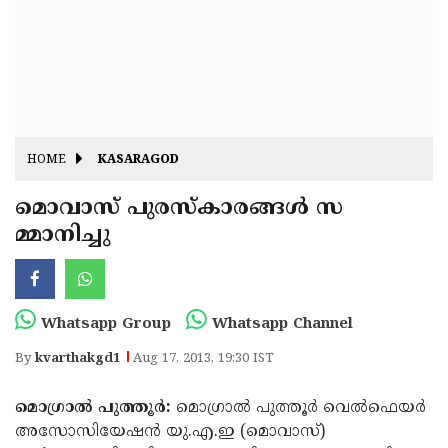
Fitr
May
Day
Eid
Al
Independence
Ad'ha
Day
Onam
HOME
KASARAGOD
J&K
State
മൊവാസ് പുരസ്‌കാരങ്ങള്‍ സ
Haryana
മ്മാനിച്ചു
Assembly
State
Diwali
Elections
Assembly
Christmas
Elections
New-
Whatsapp Group
Whatsapp Channel
Year
Republic
By
kvarthakgd1
Aug 17, 2013, 19:30 IST
Day
Budget
മൊഗ്രാല്‍ പുത്തൂര്‍:
മൊഗ്രാല്‍ പുത്തൂര്‍ വെല്‍ഫെയര്‍
Delhi
അസോസിയേഷന്‍ യു.എ.ഇ (മൊവാസ്)