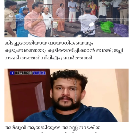
കിടപ്പുരോഗിയായ വയോധികയെയും
കുടുംബത്തെയും കുടിയൊഴിപ്പിക്കാൻ ബാങ്ക്; ജപ്തി
നടപടി തടഞ്ഞ് സിപിഎം പ്രവർത്തകർ
അർജുൻ ആയങ്കിയുടെ അറസ്റ്റ് നാടകീയ