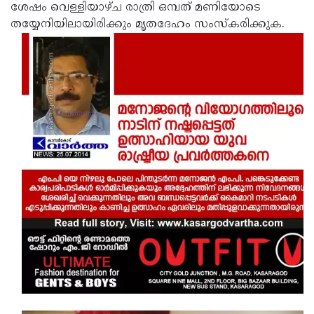
ശേഷം വെള്ളിയാഴ്ച രാത്രി ഒമ്പത് മണിയോടെ
തയ്യേനിയിലായിരിക്കും മൃതദേഹം സംസ്‌കരിക്കുക.