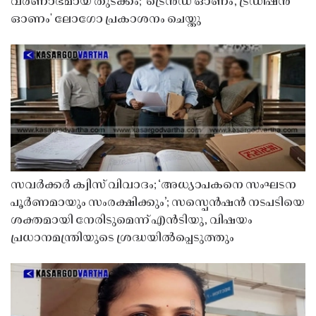
വർണാഭമായ തുടക്കം; 'ട്രെൻഡ് ഓണം, ട്രഡിഷൻ
ഓണം' ലോഗോ പ്രകാശനം ചെയ്തു
സവർക്കർ ക്വിസ് വിവാദം; ‘അധ്യാപകനെ സംഘടന
പൂർണമായും സംരക്ഷിക്കും’; സസ്പെൻഷൻ നടപടിയെ
ശക്തമായി നേരിടുമെന്ന് എൻടിയു, വിഷയം
പ്രധാനമന്ത്രിയുടെ ശ്രദ്ധയിൽപ്പെടുത്തും