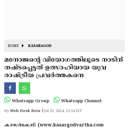
Fitr
May
Day
Eid
Al
Independence
Ad'ha
Day
Onam
HOME
KASARAGOD
J&K
State
മനോജന്റെ വിയോഗത്തിലൂടെ നാടിന്
Haryana
നഷ്ടപ്പെട്ടത് ഉത്സാഹിയായ യുവ
Assembly
State
Diwali
രാഷ്ട്രീയ പ്രവര്‍ത്തകനെ
Elections
Assembly
Christmas
Elections
New-
Year
Republic
Whatsapp Group
Whatsapp Channel
Day
Budget
By
Web Desk Beta
Jul 25, 2014, 11:54 IST
Delhi
കാസര്‍കോട്: (www.kasargodvartha.com