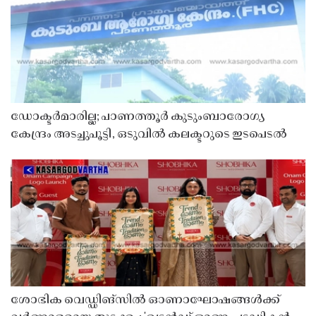
ഡോക്ടർമാരില്ല; പാണത്തൂർ കുടുംബാരോഗ്യ
കേന്ദ്രം അടച്ചുപൂട്ടി, ഒടുവിൽ കലക്ടറുടെ ഇടപെടൽ
ശോഭിക വെഡ്ഡിങ്സിൽ ഓണാഘോഷങ്ങൾക്ക്