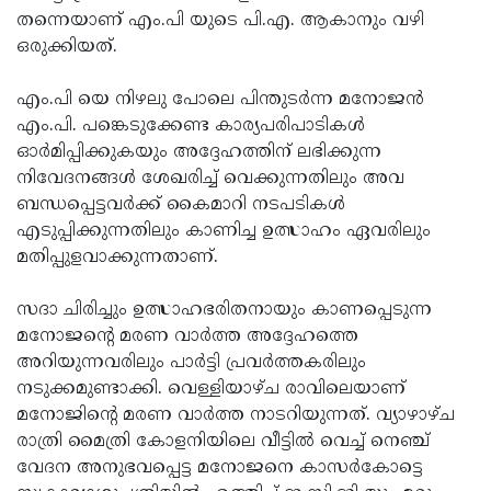
തന്നെയാണ് എം.പി യുടെ പി.എ. ആകാനും വഴി
Updates
Assembly
Kerala
ഒരുക്കിയത്.
Polls
Local
Look
എം.പി യെ നിഴലു പോലെ പിന്തുടര്‍ന്ന മനോജന്‍
Body
Back
എം.പി. പങ്കെടുക്കേണ്ട കാര്യപരിപാടികള്‍
Election
2025
ഓര്‍മിപ്പിക്കുകയും അദ്ദേഹത്തിന് ലഭിക്കുന്ന
നിവേദനങ്ങള്‍ ശേഖരിച്ച് വെക്കുന്നതിലും അവ
ബന്ധപ്പെട്ടവര്‍ക്ക് കൈമാറി നടപടികള്‍
എടുപ്പിക്കുന്നതിലും കാണിച്ച ഉത്സാഹം ഏവരിലും
മതിപ്പുളവാക്കുന്നതാണ്.
സദാ ചിരിച്ചും ഉത്സാഹഭരിതനായും കാണപ്പെടുന്ന
മനോജന്റെ മരണ വാര്‍ത്ത അദ്ദേഹത്തെ
അറിയുന്നവരിലും പാര്‍ട്ടി പ്രവര്‍ത്തകരിലും
നടുക്കമുണ്ടാക്കി. വെള്ളിയാഴ്ച രാവിലെയാണ്
മനോജിന്റെ മരണ വാര്‍ത്ത നാടറിയുന്നത്. വ്യാഴാഴ്ച
രാത്രി മൈത്രി കോളനിയിലെ വീട്ടില്‍ വെച്ച് നെഞ്ച്
വേദന അനുഭവപ്പെട്ട മനോജനെ കാസര്‍കോട്ടെ