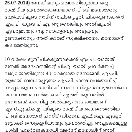
Election
Maha
25.07.2014)
ജനകീയനും ഉത്സാഹിയുമായ ഒരു
രാഷ്ട്രീയ പ്രവര്‍ത്തകനെയാണ് പി.ബി മനോജന്റെ
Shivarathri
International
വേര്‍പാടിലൂടെ നാടിന് നഷ്ടപ്പെട്ടത്. പി.കരുണാകരന്‍
Women's
Anti-
എം.പി. യുടെ പി.എ. ആണെങ്കിലും അതിലുപരി
ഏവരുമായും നല്ല സൗഹൃദവും അടുപ്പവും
Day
Drug
Attukal
ഉണ്ടാക്കാനും അത് കാത്ത് സൂക്ഷിക്കാനും മനോജന്
Campaign
Pongala
Holi
കഴിഞ്ഞിരുന്നു.
2025
2025
IPL
10 വര്‍ഷം മുമ്പ് പി.കരുണാകരന്‍ എം.പി. യായത്
2025
Eid
മുതല്‍ അദ്ദേഹത്തിന്റെ പി.എ. യായി പ്രവര്‍ത്തിച്ച്
വരുകയായിരുന്നു 43 കാരനായ മനോജന്‍. എം.പി.
Al-
Waqf
യുമായി ബന്ധപ്പെട്ടതും എം.പി. ഫണ്ട് ഉപയോഗിച്ച്
Fitr
Bill
Vishu
നടപ്പാക്കുന്ന പദ്ധതികള്‍ സംബന്ധിച്ചും മാധ്യമങ്ങള്‍ക്ക്
യഥാസമയം വാര്‍ത്തകള്‍ എത്തിക്കുന്നതില്‍
2025
Controversy
Festival
Good
മനോജന്‍ കാണിച്ച താല്‍പര്യം ശ്രദ്ധേയമാണ്.
2025
Friday
Easter
എസ്.എഫ്.ഐ. യിലൂടെ രാഷ്ട്രീയ രംഗത്തെത്തിയ
പി.ബി മനോജന്‍ പിന്നീട് ഡി.വൈ.എഫ്.ഐ. എളേരി
Observance
Sunday
By-
ബ്ലോക്ക് സെക്രട്ടറിയായും പ്രവര്‍ത്തിച്ചു. അച്ചടക്കമുള്ള
2025
2025
Election
Bihar
പാര്‍ട്ടി പ്രവര്‍ത്തകനായി വളര്‍ന്ന് മനോജിന് അത്