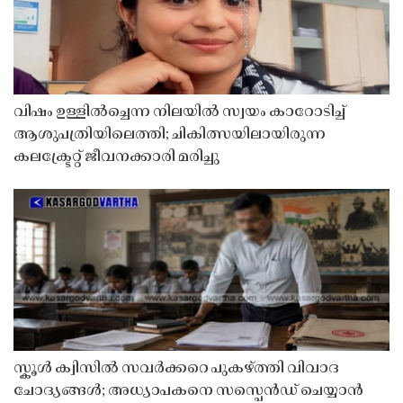
വിഷം ഉള്ളിൽച്ചെന്ന നിലയിൽ സ്വയം കാറോടിച്ച്
ആശുപത്രിയിലെത്തി; ചികിത്സയിലായിരുന്ന
കലക്ട്രേറ്റ് ജീവനക്കാരി മരിച്ചു
സ്കൂൾ ക്വിസിൽ സവർക്കറെ പുകഴ്ത്തി വിവാദ
ചോദ്യങ്ങൾ; അധ്യാപകനെ സസ്പെൻഡ് ചെയ്യാൻ