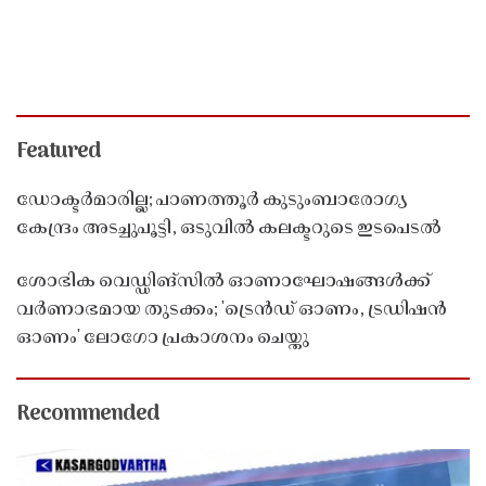
Featured
ഡോക്ടർമാരില്ല; പാണത്തൂർ കുടുംബാരോഗ്യ
കേന്ദ്രം അടച്ചുപൂട്ടി, ഒടുവിൽ കലക്ടറുടെ ഇടപെടൽ
ശോഭിക വെഡ്ഡിങ്സിൽ ഓണാഘോഷങ്ങൾക്ക്
വർണാഭമായ തുടക്കം; 'ട്രെൻഡ് ഓണം, ട്രഡിഷൻ
ഓണം' ലോഗോ പ്രകാശനം ചെയ്തു
Recommended