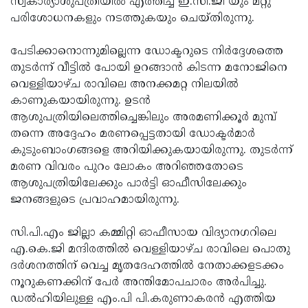
സ്വകാര്യാശുപത്രിയില്‍ എത്തിച്ച് ഇ.സി.ജി യും മറ്റു
പരിശോധനകളും നടത്തുകയും ചെയ്തിരുന്നു.
പേടിക്കാനൊന്നുമില്ലെന്ന ഡോക്ടറുടെ നിര്‍ദ്ദേശത്തെ
തുടര്‍ന്ന് വീട്ടില്‍ പോയി ഉറങ്ങാന്‍ കിടന്ന മനോജിനെ
വെള്ളിയാഴ്ച രാവിലെ അനക്കമറ്റ നിലയില്‍
കാണുകയായിരുന്നു. ഉടന്‍
ആശുപത്രിയിലെത്തിച്ചെങ്കിലും അരമണിക്കൂര്‍ മുമ്പ്
തന്നെ അദ്ദേഹം മരണപ്പെട്ടതായി ഡോക്ടര്‍മാര്‍
കുടുംബാംഗങ്ങളെ അറിയിക്കുകയായിരുന്നു. തുടര്‍ന്ന്
മരണ വിവരം പുറം ലോകം അറിഞ്ഞതോടെ
ആശുപത്രിയിലേക്കും പാര്‍ട്ടി ഓഫീസിലേക്കും
ജനങ്ങളുടെ പ്രവാഹമായിരുന്നു.
സി.പി.എം ജില്ലാ കമ്മിറ്റി ഓഫീസായ വിദ്യാനഗറിലെ
എ.കെ.ജി മന്ദിരത്തില്‍ വെള്ളിയാഴ്ച രാവിലെ പൊതു
ദര്‍ശനത്തിന് വെച്ച മൃതദേഹത്തില്‍ നേതാക്കളടക്കം
നൂറുകണക്കിന് പേര്‍ അന്തിമോപചാരം അര്‍പിച്ചു.
ഡല്‍ഹിയിലുള്ള എം.പി പി.കരുണാകരന്‍ എത്തിയ