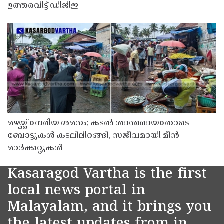
ഉത്തരവിട്ട് ഡിജിഇ
മഴയ്ക്ക് നേരിയ ശമനം; കടൽ ശാന്തമായതോടെ
ബോട്ടുകൾ കടലിലിറങ്ങി, സജീവമായി മീൻ
മാർക്കറ്റുകൾ
Kasaragod Vartha is the first
local news portal in
Malayalam, and it brings you