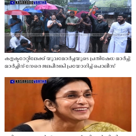
കളക്ടറേറ്റിലേക്ക് യുവമോർച്ചയുടെ പ്രതിഷേധ മാർച്ച്;
മാർച്ചിന് നേരെ ജലപീരങ്കി പ്രയോഗിച്ച് പൊലീസ്