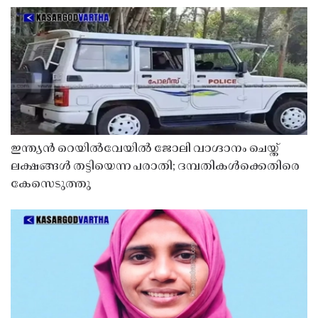
ഇന്ത്യൻ റെയിൽവേയിൽ ജോലി വാഗ്ദാനം ചെയ്ത്
ലക്ഷങ്ങൾ തട്ടിയെന്ന പരാതി; ദമ്പതികൾക്കെതിരെ
കേസെടുത്തു