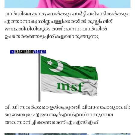
വാർഡിലെ കാര്യങ്ങൾക്കും പാർട്ടി പരിപാടികൾക്കും
എത്താനാകുന്നില്ല; പള്ളിക്കരയിൽ മുസ്ലിം ലീഗ്
ജനപ്രതിനിധിയുടെ രാജി; ഒന്നാം വാർഡിൽ
ഉപതെരഞ്ഞെടുപ്പിന് കളമൊരുങ്ങുന്നു
വി ഡി സവർക്കറെ ഉൾപ്പെടുത്തി വിവാദ ചോദ്യാവലി;
മഞ്ചേശ്വരം എഇഒ ആർഎസ്എസ് ദാസ്യവേല
അവസാനിപ്പിക്കണമെന്ന് എംഎസ്എഫ്