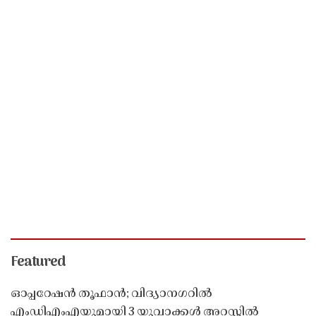
Featured
ഓപ്പറേഷൻ തൂഫാൻ; വിദ്യാനഗറിൽ
എംഡിഎംഎയുമായി 3 യുവാക്കൾ അറസ്റ്റിൽ