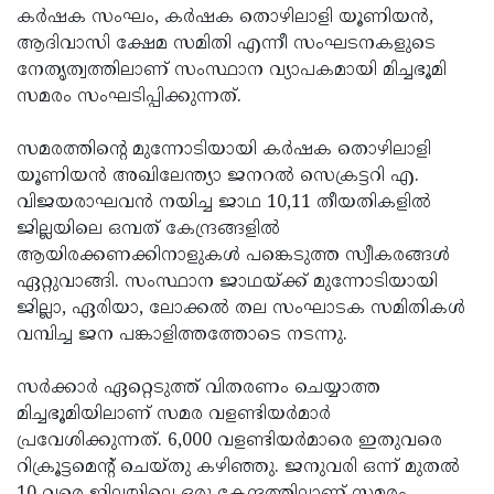
കര്‍ഷക സംഘം, കര്‍ഷക തൊഴിലാളി യൂണിയന്‍,
Updates
Assembly
Kerala
ആദിവാസി ക്ഷേമ സമിതി എന്നീ സംഘടനകളുടെ
Polls
Local
നേതൃത്വത്തിലാണ് സംസ്ഥാന വ്യാപകമായി മിച്ചഭൂമി
Look
സമരം സംഘടിപ്പിക്കുന്നത്.
Body
Back
Election
2025
സമരത്തിന്റെ മുന്നോടിയായി കര്‍ഷക തൊഴിലാളി
യൂണിയന്‍ അഖിലേന്ത്യാ ജനറല്‍ സെക്രട്ടറി എ.
വിജയരാഘവന്‍ നയിച്ച ജാഥ 10,11 തീയതികളില്‍
ജില്ലയിലെ ഒമ്പത് കേന്ദ്രങ്ങളില്‍
ആയിരക്കണക്കിനാളുകള്‍ പങ്കെടുത്ത സ്വീകരങ്ങള്‍
ഏറ്റുവാങ്ങി. സംസ്ഥാന ജാഥയ്ക്ക് മുന്നോടിയായി
ജില്ലാ, ഏരിയാ, ലോക്കല്‍ തല സംഘാടക സമിതികള്‍
വമ്പിച്ച ജന പങ്കാളിത്തത്തോടെ നടന്നു.
സര്‍ക്കാര്‍ ഏറ്റെടുത്ത് വിതരണം ചെയ്യാത്ത
മിച്ചഭൂമിയിലാണ് സമര വളണ്ടിയര്‍മാര്‍
പ്രവേശിക്കുന്നത്. 6,000 വളണ്ടിയര്‍മാരെ ഇതുവരെ
റിക്രൂട്ടമെന്റ് ചെയ്തു കഴിഞ്ഞു. ജനുവരി ഒന്ന് മുതല്‍