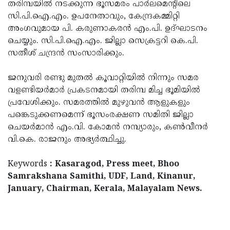
തരിമ്പയില്‍ നടക്കുന്ന ഭൂസമരം പാര്‍ലമെന്റിലെ
സി.പി.ഐ.എം. ഉപനേതാവും, കേന്ദ്രകമ്മിറ്റി
അംഗവുമായ പി. കരുണാകരന്‍ എം.പി. ഉദ്ഘാടനം
ചെയ്യും. സി.പി.ഐ.എം. ജില്ലാ സെക്രട്ടറി കെ.പി.
സതീശ് ചന്ദ്രന്‍ സംസാരിക്കും.
ജനുവരി രണ്ടു മുതല്‍ കൂവാറ്റിയില്‍ നിന്നും സമര
വളണ്ടിയര്‍മാര്‍ പ്രകടനമായി തരിമ്പ മിച്ച ഭൂമിയില്‍
പ്രവേശിക്കും. സമരത്തില്‍ മുഴുവന്‍ ആളുകളും
പങ്കെടുക്കണമെന്ന് ഭൂസംരക്ഷണ സമിതി ജില്ലാ
ചെയര്‍മാന്‍ എം.വി. കോമന്‍ നമ്പ്യാരും, കണ്‍വീനര്‍
വി.കെ. രാജനും അഭ്യര്‍ത്ഥിച്ചു.
Keywords
: Kasaragod, Press meet, Bhoo
Samrakshana Samithi, UDF, Land, Kinanur,
January, Chairman, Kerala, Malayalam News.