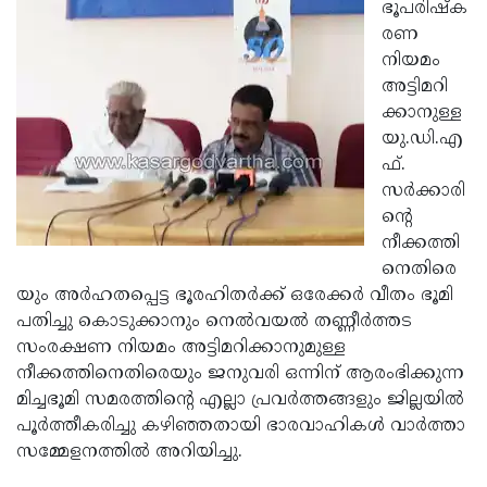
Election
ഭൂപരിഷ്‌ക
Maha
രണ
Shivarathri
International
നിയമം
Women's
അട്ടിമറി
Anti-
ക്കാനുള്ള
Day
Drug
Attukal
യു.ഡി.എ
Campaign
Pongala
ഫ്.
Holi
സര്‍ക്കാരി
2025
2025
IPL
ന്റെ
2025
നീക്കത്തി
Eid
നെതിരെ
Al-
Waqf
യും അര്‍ഹതപ്പെട്ട ഭൂരഹിതര്‍ക്ക് ഒരേക്കര്‍ വീതം ഭൂമി
Fitr
Bill
പതിച്ചു കൊടുക്കാനും നെല്‍വയല്‍ തണ്ണീര്‍ത്തട
Vishu
സംരക്ഷണ നിയമം അട്ടിമറിക്കാനുമുള്ള
2025
Controversy
Festival
Good
നീക്കത്തിനെതിരെയും ജനുവരി ഒന്നിന് ആരംഭിക്കുന്ന
2025
Friday
മിച്ചഭൂമി സമരത്തിന്റെ എല്ലാ പ്രവര്‍ത്തങ്ങളും ജില്ലയില്‍
Easter
പൂര്‍ത്തീകരിച്ചു കഴിഞ്ഞതായി ഭാരവാഹികള്‍ വാര്‍ത്താ
Observance
Sunday
By-
സമ്മേളനത്തില്‍ അറിയിച്ചു.
2025
2025
Election
Bihar