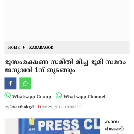
Fitr
May
Day
Eid
Al
Independence
Ad'ha
Day
Onam
HOME
KASARAGOD
J&K
State
ഭൂസംരക്ഷണ സമിതി മിച്ച ഭൂമി സമരം
Haryana
ജനുവരി 1ന് തുടങ്ങും
Assembly
State
Diwali
Elections
Assembly
Christmas
Elections
New-
Whatsapp Group
Whatsapp Channel
Year
Republic
By
kvarthakgd1
Dec 29, 2012, 10:00 IST
Day
Budget
കാസ
Delhi
ര്‍കോട്: