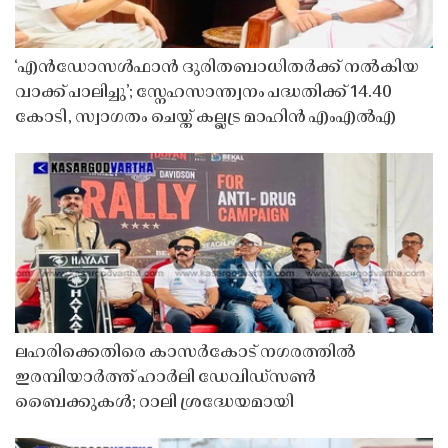
‘എൻഡോസൾഫാൻ ദുരിതബാധിതർക്ക് നൽകിയ
വാക്ക് പാലിച്ചു’; സ്നേഹസാന്ത്വനം പദ്ധതിക്ക് 14.40
കോടി, സ്വാഗതം ചെയ്ത് കല്ലട്ര മാഹിൻ എംഎൽഎ
ലഹരിക്കെതിരെ കാസർകോട് നഗരത്തിൽ
ഇരമ്പിയാർത്ത് ഹാർലി ഡേവിഡ്‌സൺ
ബൈക്കുകൾ; റാലി ശ്രദ്ധേയമായി