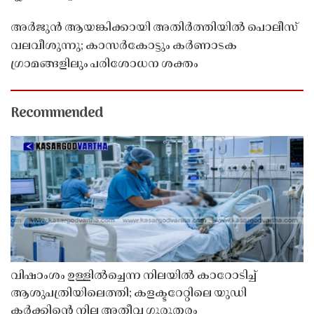
അർജുൻ ആയങ്കിക്കായി അതിർത്തിയിൽ പൊലീസ്
വലവീശുന്നു; കാസർകോട്ടും കർണാടക
ഗ്രാമങ്ങളിലും പരിശോധന ശക്തം
Recommended
വിഷാംശം ഉള്ളിൽച്ചെന്ന നിലയിൽ കാറോടിച്ച്
ആശുപത്രിയിലെത്തി; കളക്ടറേറ്റിലെ യുഡി
ക്ലർക്കിൻ്റെ നില അതീവ ഗുരുതരം