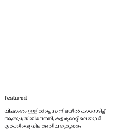
Featured
വിഷാംശം ഉള്ളിൽച്ചെന്ന നിലയിൽ കാറോടിച്ച്
ആശുപത്രിയിലെത്തി; കളക്ടറേറ്റിലെ യുഡി
ക്ലർക്കിൻ്റെ നില അതീവ ഗുരുതരം