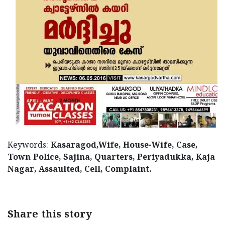
Updates
Assembly
Kerala
Polls
Local
Look
Body
Back
Election
2025
Keywords:
Kasaragod,Wife, House-Wife, Case,
Town Police, Sajina, Quarters, Periyadukka, Kaja
Nagar, Assaulted, Cell, Complaint.
Share this story