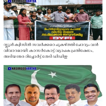
സ്കൂൾ ക്വിസിൽ സവർക്കറെ പുകഴ്ത്തി ചോദ്യം വൻ
വിവാദമായി: കാസർകോട്ട് വ്യാപക പ്രതിഷേധം,
അടിയന്തര റിപ്പോർട്ട് തേടി ഡിഡിഇ