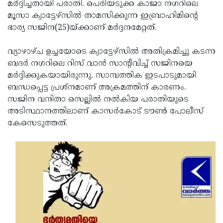
Election
മര്‍ദ്ദിച്ചതായി പരാതി. പെരിയടുക്ക കാജാ നഗറിലെ
Maha
മൂസാ ക്വാട്ടേഴ്‌സില്‍ താമസിക്കുന്ന ഇബ്രാഹിമിന്റെ
Shivarathri
International
ഭാര്യ സജിന(25)യ്ക്കാണ് മര്‍ദ്ദനമേറ്റത്.
Women's
Anti-
വ്യാഴാഴ്ച ഉച്ചയോടെ ക്വാട്ടേഴ്‌സില്‍ അതിക്രമിച്ചു കടന്ന
Day
Drug
Attukal
ബദര്‍ നഗറിലെ റിസ് വാന്‍ സാന്റിവിച്ച് സജിനയെ
Campaign
Pongala
മര്‍ദ്ദിക്കുകയായിരുന്നു. സാമ്പത്തിക ഇടപാടുമായി
Holi
ബന്ധപ്പെട്ട പ്രശ്‌നമാണ് അക്രമത്തിന് കാരണം.
2025
2025
IPL
സജിന വനിതാ സെല്ലില്‍ നല്‍കിയ പരാതിയുടെ
2025
അടിസ്ഥാനത്തിലാണ് കാസര്‍കോട് ടൗണ്‍ പോലീസ്
Eid
കേസെടുത്തത്.
Al-
Waqf
Fitr
Bill
Vishu
2025
Controversy
Festival
Good
2025
Friday
Easter
Observance
Sunday
By-
2025
2025
Election
Bihar