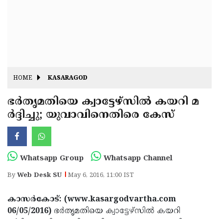
Fitr
May
Day
Eid
Al
Independence
Ad'ha
Day
Onam
HOME
KASARAGOD
J&K
State
ഭര്‍തൃമതിയെ ക്വാട്ടേഴ്‌സില്‍ കയറി മ
Haryana
ര്‍ദ്ദിച്ചു; യുവാവിനെതിരെ കേസ്
Assembly
State
Diwali
Elections
Assembly
Christmas
Elections
New-
Whatsapp Group
Whatsapp Channel
Year
Republic
By
Web Desk SU
May 6, 2016, 11:00 IST
Day
Budget
കാസര്‍കോട്: (www.kasargodvartha.com
Delhi
06/05/2016)
ഭര്‍തൃമതിയെ ക്വാട്ടേഴ്‌സില്‍ കയറി