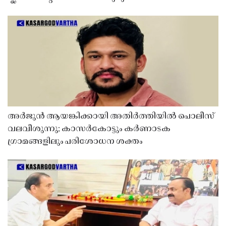
അർജുൻ ആയങ്കിക്കായി അതിർത്തിയിൽ പൊലീസ്
വലവീശുന്നു; കാസർകോട്ടും കർണാടക
ഗ്രാമങ്ങളിലും പരിശോധന ശക്തം