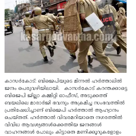
Election
Maha
Shivarathri
International
Women's
Anti-
Day
Drug
Attukal
Campaign
Pongala
Holi
2025
2025
IPL
2025
Eid
Al-
Waqf
കാസര്‍കോട്: ബിജെപിയുടെ മിന്നല്‍ ഹര്‍ത്താലില്‍
ജനം പെരുവഴിയിലായി. കാസര്‍കോട് കറന്തക്കാട്ടെ
Fitr
Bill
Vishu
ബിജെപി ജില്ലാ കമ്മിറ്റി ഓഫീസ്, അടുക്കത്ത്
2025
Controversy
Festival
Good
ബയലിലെ മാരാര്‍ജി ഭവനും അക്രമിച്ച സംഭവത്തില്‍
പ്രതിഷേധിച്ചാണ് ബിജെപി ഹര്‍ത്താല്‍ ആഹ്വാനം
2025
Friday
Easter
ചെയ്തത്. ഹര്‍ത്താല്‍ വിവരമറിയാതെ നഗരത്തില്‍
Observance
Sunday
By-
വിവിധ ആവശ്യങ്ങള്‍ക്കെത്തിയ ജനങ്ങള്‍
2025
വാഹനങ്ങള്‍ പോലും കിട്ടാതെ മണിക്കൂറുകളോളം
2025
Election
Bihar