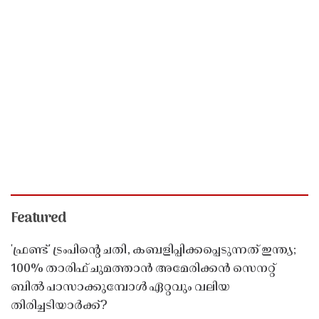
Featured
'ഫ്രണ്ട്' ട്രംപിന്റെ ചതി, കബളിപ്പിക്കപ്പെടുന്നത് ഇന്ത്യ;
100% താരിഫ് ചുമത്താൻ അമേരിക്കൻ സെനറ്റ്
ബിൽ പാസാക്കുമ്പോൾ ഏറ്റവും വലിയ
തിരിച്ചടിയാർക്ക്?