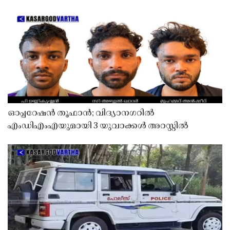
ഓപ്പറേഷൻ തൂഫാൻ; വിദ്യാനഗറിൽ
എംഡിഎംഎയുമായി 3 യുവാക്കൾ അറസ്റ്റിൽ