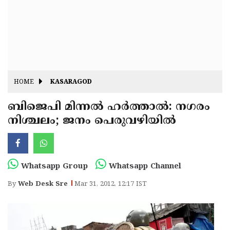
Fitr
May
Day
Eid
Al
Independence
Ad'ha
Day
Onam
HOME
KASARAGOD
J&K
State
ബിജെപി മിന്നല്‍ ഹര്‍ത്താല്‍: നഗരം
Haryana
നിശ്ചലം; ജനം പെരുവഴിയില്‍
Assembly
State
Diwali
Elections
Assembly
Christmas
Elections
New-
Whatsapp Group
Whatsapp Channel
Year
Republic
By
Web Desk Sre
Mar 31, 2012, 12:17 IST
Day
Budget
Delhi