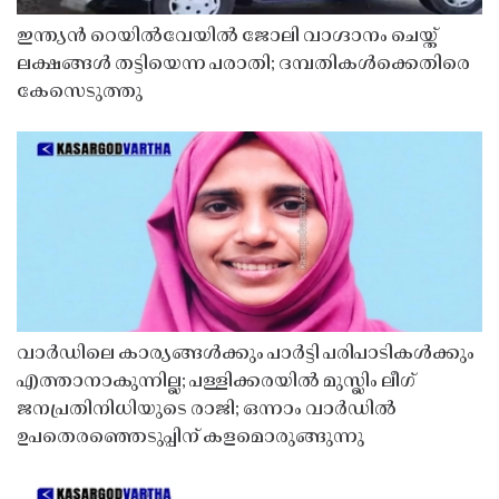
ഇന്ത്യൻ റെയിൽവേയിൽ ജോലി വാഗ്ദാനം ചെയ്ത്
ലക്ഷങ്ങൾ തട്ടിയെന്ന പരാതി; ദമ്പതികൾക്കെതിരെ
കേസെടുത്തു
വാർഡിലെ കാര്യങ്ങൾക്കും പാർട്ടി പരിപാടികൾക്കും
എത്താനാകുന്നില്ല; പള്ളിക്കരയിൽ മുസ്ലിം ലീഗ്
ജനപ്രതിനിധിയുടെ രാജി; ഒന്നാം വാർഡിൽ
ഉപതെരഞ്ഞെടുപ്പിന് കളമൊരുങ്ങുന്നു