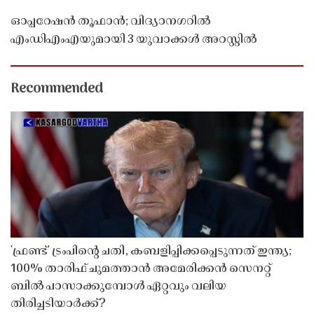
ഓപ്പറേഷൻ തൂഫാൻ; വിദ്യാനഗറിൽ
എംഡിഎംഎയുമായി 3 യുവാക്കൾ അറസ്റ്റിൽ
Recommended
'ഫ്രണ്ട്' ട്രംപിന്റെ ചതി, കബളിപ്പിക്കപ്പെടുന്നത് ഇന്ത്യ;
100% താരിഫ് ചുമത്താൻ അമേരിക്കൻ സെനറ്റ്
ബിൽ പാസാക്കുമ്പോൾ ഏറ്റവും വലിയ
തിരിച്ചടിയാർക്ക്?