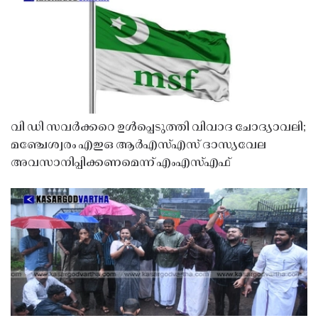
വി ഡി സവർക്കറെ ഉൾപ്പെടുത്തി വിവാദ ചോദ്യാവലി;
മഞ്ചേശ്വരം എഇഒ ആർഎസ്എസ് ദാസ്യവേല
അവസാനിപ്പിക്കണമെന്ന് എംഎസ്എഫ്