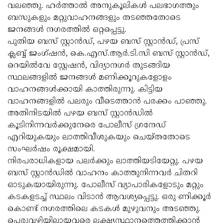
വലഞ്ഞു. ഹര്‍ത്താല്‍ അനുകൂലികള്‍ പലഭാഗത്തും
Updates
Assembly
Kerala
ബസുകളും മറ്റുവാഹനങ്ങളും തടഞ്ഞതോടെ
ജനങ്ങള്‍ നഗരത്തില്‍ ഒറ്റപ്പെട്ടു.
Polls
Local
Look
പുതിയ ബസ് സ്റ്റാന്‍ഡ്, പഴയ ബസ് സ്റ്റാന്‍ഡ്, പ്രസ്
Body
Back
ക്ലബ്ബ് ജംഗ്ഷന്‍, കെ.എസ്.ആര്‍.ടി.സി ബസ് സ്റ്റാന്‍ഡ്,
Election
റെയില്‍വേ സ്റ്റേഷന്‍, വിദ്യാനഗര്‍ തുടങ്ങിയ
2025
സ്ഥലങ്ങളില്‍ ജനങ്ങള്‍ മണിക്കൂറുകളോളം
വാഹനങ്ങള്‍ക്കായി കാത്തിരുന്നു. കിട്ടിയ
വാഹനങ്ങളില്‍ പലരും വീടെത്താന്‍ പരക്കം പാഞ്ഞു.
അതിനിടയില്‍ പഴയ ബസ് സ്റ്റാന്‍ഡില്‍
കൂടിനിന്നവര്‍ക്കുനേരെ പോലീസ് ഗ്രനേഡ്
എറിയുകയും ലാത്തിവീശുകയും ചെയ്തതോടെ
സംഘര്‍ഷം രൂക്ഷമായി.
നിരപരാധികളായ പലര്‍ക്കും ലാത്തിയടിയേറ്റു. പഴയ
ബസ് സ്റ്റാന്‍ഡില്‍ വാഹനം കാത്തുനിന്നവര്‍ ചിതറി
ഓടുകയായിരുന്നു. പോലീസ് വ്യാപാരികളോടും മറ്റും
കടകളടച്ച് സ്ഥലം വിടാന്‍ ആവശ്യപ്പെട്ടു. ഒരു ണിക്കൂര്‍
കൊണ്ട് നഗരത്തിലെ കടകള്‍ മുഴുവനും അടഞ്ഞു.
പെരുവഴിയിലായവരെ ലക്ഷ്യസ്ഥാനത്തെത്തിക്കാന്‍