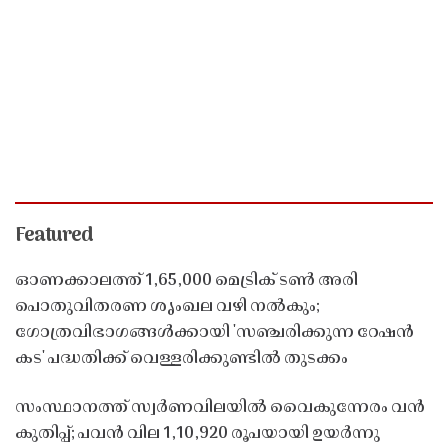
Featured
ഓണക്കാലത്ത് 1,65,000 മെട്രിക് ടൺ അരി
പൊതുവിതരണ ശൃംഖല വഴി നൽകും;
ഗോത്രവിഭാഗങ്ങൾക്കായി 'സഞ്ചരിക്കുന്ന റേഷൻ
കട' പദ്ധതിക്ക് വെള്ളരിക്കുണ്ടിൽ തുടക്കം
സംസ്ഥാനത്ത് സ്വർണവിലയിൽ വൈകുന്നേരം വൻ
കുതിപ്പ്; പവൻ വില 1,10,920 രൂപയായി ഉയർന്നു