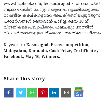
www.facebook.com/deo.kasaragod എന്ന ഫെയ്‌സ്
Updates
Assembly
Kerala
ബുക്ക് പേജില്‍ പോസ്റ്റ് ചെയ്യണം. വ്യക്തികളെയോ
Polls
Local
രാഷ്ട്രീയ കക്ഷികളെയോ അപകീര്‍ത്തിപ്പെടുത്തുന്ന
Look
പരാമര്‍ശങ്ങള്‍ ഉണ്ടാവാന്‍ പാടില്ല. മെയ് 10 ന്
Body
Back
വിജയികളെ പ്രഖ്യാപിക്കും. ഫലപ്രഖ്യാപനത്തില്‍
Election
2025
വിധികര്‍ത്താക്കളുടെ തീരുമാനം അന്തിമമായിരിക്കും.
Keywords
: Kasaragod, Essay competition,
Malayalam, Kannada, Cash Prize, Certificate ,
Facebook, May 10, Winners.
Share this story