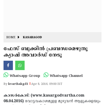
Fitr
May
Day
Eid
Al
Independence
Ad'ha
Day
Onam
HOME
KASARAGOD
J&K
State
ഫേസ് ബുക്കില്‍ പ്രബന്ധമെഴുതൂ
Haryana
ക്യാഷ് അവാര്‍ഡ് നേടൂ
Assembly
State
Diwali
Elections
Assembly
Christmas
Elections
New-
Whatsapp Group
Whatsapp Channel
Year
Republic
By
kvarthakgd1
Apr 8, 2016, 09:00 IST
Day
Budget
കാസര്‍കോട്: (www.kasargodvartha.com
Delhi
08.04.2016)
വോട്ടവകാശമുളള മുഴുവന്‍ ആളുകളെയും