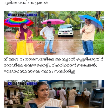
ദുരിതം പേറി നാട്ടുകാർ
നീലേശ്വരം നഗരസഭയിലെ ആനച്ചാൽ-ഉച്ചൂളിക്കുതിർ
റോഡിലെ വെള്ളക്കെട്ട് പരിഹരിക്കാൻ ഇടപെടൽ;
ഉദ്യോഗസ്ഥ സംഘം സ്ഥലം സന്ദർശിച്ചു