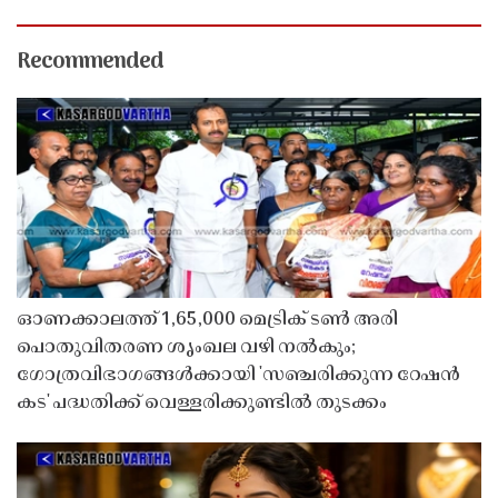
Recommended
ഓണക്കാലത്ത് 1,65,000 മെട്രിക് ടൺ അരി
പൊതുവിതരണ ശൃംഖല വഴി നൽകും;
ഗോത്രവിഭാഗങ്ങൾക്കായി 'സഞ്ചരിക്കുന്ന റേഷൻ
കട' പദ്ധതിക്ക് വെള്ളരിക്കുണ്ടിൽ തുടക്കം