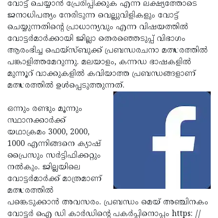
Election
വോട്ട് ചെയ്യാന്‍ പ്രേരിപ്പിക്കുക എന്ന ലക്ഷ്യത്തോടെ
Maha
ജനാധിപത്യം നേരിടുന്ന വെല്ലുവിളികളും വോട്ട്
Shivarathri
International
ചെയ്യുന്നതിന്റെ പ്രാധാന്യവും എന്ന വിഷയത്തില്‍
Women's
വോട്ടര്‍മാര്‍ക്കായി ജില്ലാ തെരഞ്ഞെടുപ്പ് വിഭാഗം
Anti-
ആരംഭിച്ച ഫെയ്‌സ്ബുക്ക് പ്രബന്ധരചനാ മത്സരത്തില്‍
Day
Drug
Attukal
പങ്കാളിത്തമേറുന്നു. മലയാളം, കന്നഡ ഭാഷകളില്‍
Campaign
Pongala
മുന്നൂറ് വാക്കുകളില്‍ കവിയാത്ത പ്രബന്ധങ്ങളാണ്
Holi
മത്സരത്തില്‍ ഉള്‍പ്പെടുത്തുന്നത്.
2025
2025
IPL
2025
ഒന്നും രണ്ടും മൂന്നും
Eid
സ്ഥാനക്കാര്‍ക്ക്
Al-
Waqf
യഥാക്രമം 3000, 2000,
Fitr
Bill
1000 എന്നിങ്ങനെ ക്യാഷ്
Vishu
പ്രൈസും സര്‍ട്ടിഫിക്കറ്റും
2025
Controversy
Festival
Good
നല്‍കും. ജില്ലയിലെ
2025
Friday
വോട്ടര്‍മാര്‍ക്ക് മാത്രമാണ്
Easter
മത്സരത്തില്‍
Observance
Sunday
By-
പങ്കെടുക്കാന്‍ അവസരം. പ്രബന്ധം മെയ് അഞ്ചിനകം
2025
2025
Election
വോട്ടര്‍ ഐ ഡി കാര്‍ഡിന്റെ പകര്‍പ്പിനൊപ്പം https: //
Bihar