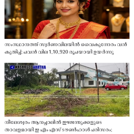
സംസ്ഥാനത്ത് സ്വർണവിലയിൽ വൈകുന്നേരം വൻ
കുതിപ്പ്; പവൻ വില 1,10,920 രൂപയായി ഉയർന്നു
നീലേശ്വരം ആനച്ചാലിൽ ഇഴജന്തുക്കളുടെ
താവളമായി ഇ എം എസ് ടൗൺഹാൾ പരിസരം;