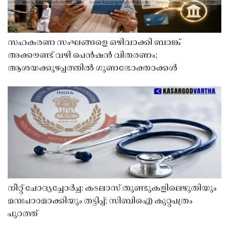
സഹകരണ സംഘങ്ങളെ ഒഴിവാക്കി ബാങ്ക്
അക്കൗണ്ട് വഴി പെൻഷൻ വിതരണം;
ആശയക്കുഴപ്പത്തിൽ ഗുണഭോക്താക്കൾ
നീറ്റ് ചോദ്യച്ചോർച്ച: കടലാസ് തുണ്ടുകളിലെഴുതിയും
മനഃപാഠമാക്കിയും തട്ടിപ്പ്; സിബിഐ കുറ്റപത്രം
പുറത്ത്