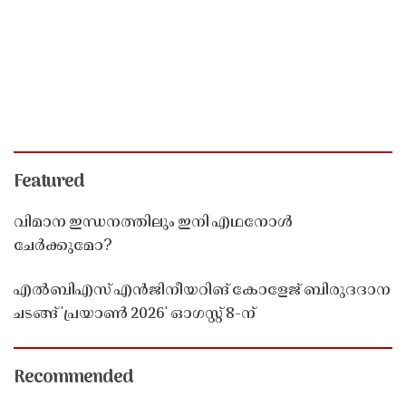
Featured
വിമാന ഇന്ധനത്തിലും ഇനി എഥനോൾ
ചേർക്കുമോ?
എൽബിഎസ് എൻജിനീയറിങ് കോളേജ് ബിരുദദാന
ചടങ്ങ് 'പ്രയാൺ 2026' ഓഗസ്റ്റ് 8-ന്
Recommended