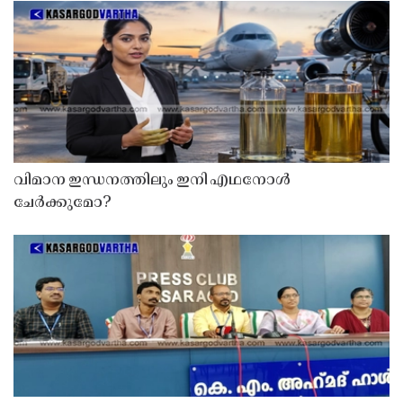
വിമാന ഇന്ധനത്തിലും ഇനി എഥനോൾ
ചേർക്കുമോ?