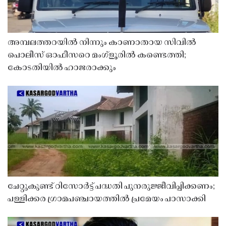
അമ്പലത്തറയിൽ നിന്നും കാണാതായ സിവിൽ
പൊലീസ് ഓഫീസറെ മംഗ്ളൂരിൽ കണ്ടെത്തി;
കോടതിയിൽ ഹാജരാക്കും
ചേറ്റുകുണ്ട് റിസോർട്ട് പദ്ധതി പുനരുജ്ജീവിപ്പിക്കണം;
പള്ളിക്കര ഗ്രാമപഞ്ചായത്തിൽ പ്രമേയം പാസാക്കി