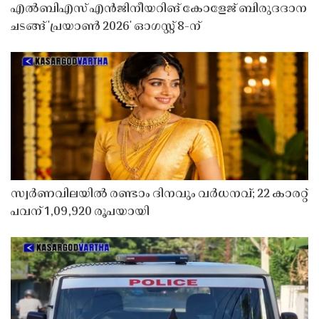
എൽബിഎസ് എൻജിനീയറിങ് കോളേജ് ബിരുദദാന
ചടങ്ങ് 'പ്രയാൺ 2026' ഓഗസ്റ്റ് 8-ന്
സ്വർണവിലയിൽ രണ്ടാം ദിനവും വർധനവ്; 22 കാരറ്റ്
പവന് 1,09,920 രൂപയായി