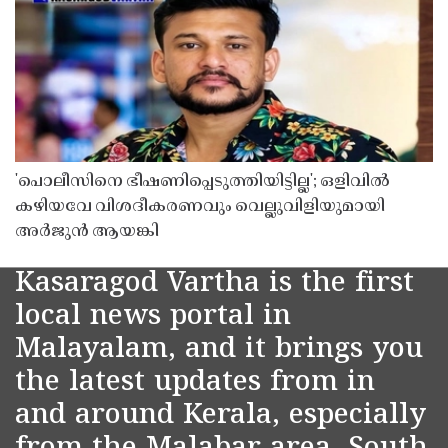
'പൊലീസിനെ ഭീഷണിപ്പെടുത്തിയിട്ടില്ല'; ഒളിവിൽ
കഴിയവേ വിശദീകരണവും വെല്ലുവിളിയുമായി
അർജുൻ ആയങ്കി
Kasaragod Vartha is the first
local news portal in
Malayalam, and it brings you
the latest updates from in
and around Kerala, especially