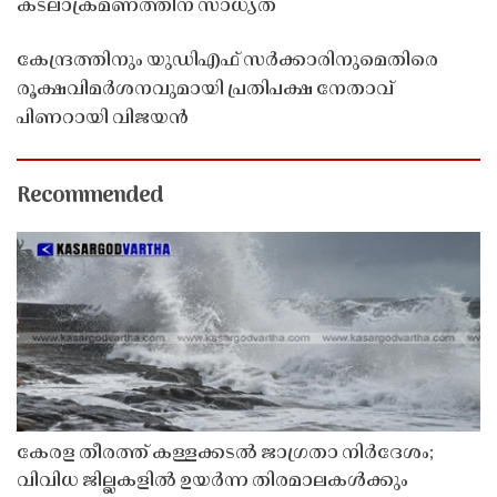
കടലാക്രമണത്തിന് സാധ്യത
കേന്ദ്രത്തിനും യുഡിഎഫ് സർക്കാരിനുമെതിരെ
രൂക്ഷവിമർശനവുമായി പ്രതിപക്ഷ നേതാവ്
പിണറായി വിജയൻ
Recommended
കേരള തീരത്ത് കള്ളക്കടൽ ജാഗ്രതാ നിർദേശം;
വിവിധ ജില്ലകളിൽ ഉയർന്ന തിരമാലകൾക്കും