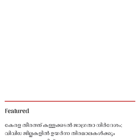
Featured
കേരള തീരത്ത് കള്ളക്കടൽ ജാഗ്രതാ നിർദേശം;
വിവിധ ജില്ലകളിൽ ഉയർന്ന തിരമാലകൾക്കും