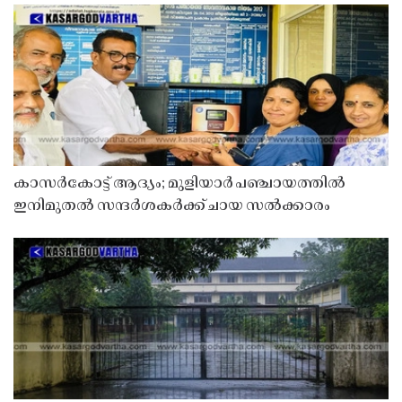
കാസർകോട്ട് ആദ്യം; മുളിയാർ പഞ്ചായത്തിൽ
ഇനിമുതൽ സന്ദർശകർക്ക് ചായ സൽക്കാരം