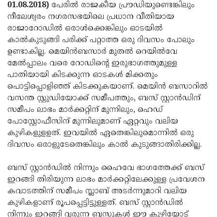
Election
Maha
01.08.2018)
പേരില്‍ രാജകീയ പ്രൗഡിയുണ്ടെങ്കിലും
നീലേശ്വരം നഗരസഭയിലെ പ്രധാന വീതിയായ
Shivarathri
International
രാജാറോഡില്‍ ഒരാള്‍ക്കെങ്കിലും ഓടയില്‍
Women's
Anti-
കാല്‍കുടുങ്ങി പരിക്ക് പറ്റാത്ത ഒരു ദിവസം പോലും
ഉണ്ടാകില്ല. മെയിന്‍ബസാര്‍ മുതല്‍ റെയില്‍വേ
Day
Drug
Attukal
മേല്‍പ്പാലം വരെ റോഡിന്റെ ഇരുഭാഗത്തുമുള്ള
Campaign
Pongala
Holi
പാതിയായി കിടക്കുന്ന ഓടകള്‍ മിക്കതും
പൊട്ടിപ്പൊളിഞ്ഞ് കിടക്കുകയാണ്. മെയിന്‍ ബസാറില്‍
2025
2025
IPL
വസന്ത സ്റ്റുഡിയോക്ക് സമീപത്തും, ബസ് സ്റ്റാന്‍ഡിന്
2025
Eid
സമീപം ലാഭം മാര്‍ക്കറ്റിന് മുന്നിലും, ഹെഡ്
പോസ്റ്റോഫീസിന് മുന്നിലുമാണ് ഏറ്റവും വലിയ
Al-
Waqf
കുഴികളുളളത്. ഇവയില്‍ ഏതെങ്കിലുമൊന്നില്‍ ഒരു
Fitr
Bill
Vishu
ദിവസം ഒരാളുടേതെങ്കിലും കാല്‍ കുടുങ്ങാതിരിക്കില്ല.
2025
Controversy
Festival
Good
ബസ് സ്റ്റാന്‍ഡില്‍ നിന്നും ഹൈവേ ഭാഗത്തേക്ക് ബസ്
2025
Friday
Easter
ഇറങ്ങി തിരിയുന്ന ലാഭം മാര്‍ക്കറ്റിലേക്കുള്ള പ്രവേശന
കവാടത്തിന് സമീപം സ്ലാബ് അടര്‍ന്നുമാറി വലിയ
Observance
Sunday
By-
കുഴികളാണ് രൂപപ്പെട്ടിട്ടുള്ളത്. ബസ് സ്റ്റാന്‍ഡില്‍
2025
2025
Election
Bihar
നിന്നും ഇറങ്ങി വരുന്ന ബസുകള്‍ ഈ കുഴിയോട്