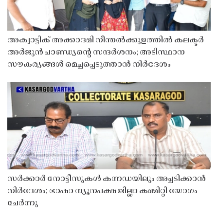
അക്വാട്ടിക് അക്കാദമി നീന്തൽക്കുളത്തിൽ കലക്ടർ
അർജുൻ പാണ്ഡ്യൻ്റെ സന്ദർശനം; അടിസ്ഥാന
സൗകര്യങ്ങൾ മെച്ചപ്പെടുത്താൻ നിർദേശം
സർക്കാർ നോട്ടീസുകൾ കന്നഡയിലും അച്ചടിക്കാൻ
നിർദേശം; ഭാഷാ ന്യൂനപക്ഷ ജില്ലാ കമ്മിറ്റി യോഗം
ചേർന്നു