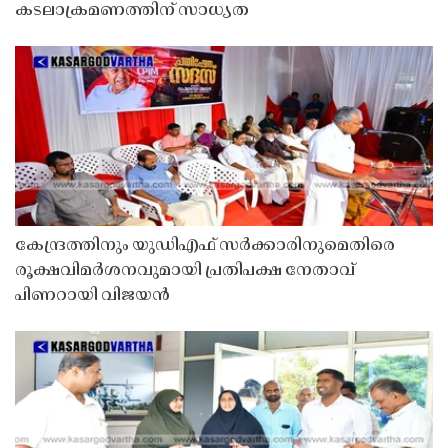
കടലാക്രമണത്തിന് സാധ്യത
കേന്ദ്രത്തിനും യുഡിഎഫ് സർക്കാരിനുമെതിരെ
രൂക്ഷവിമർശനവുമായി പ്രതിപക്ഷ നേതാവ്
പിണറായി വിജയൻ