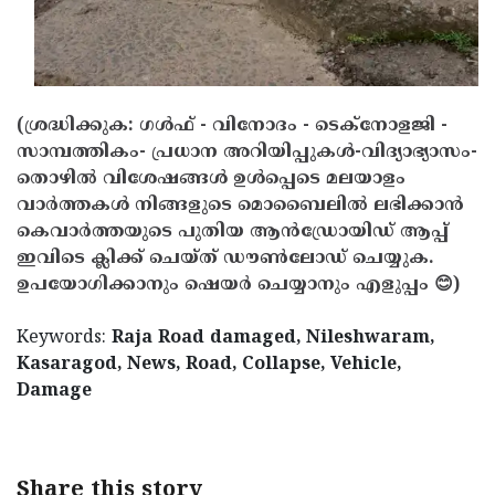
(ശ്രദ്ധിക്കുക: ഗൾഫ് - വിനോദം - ടെക്നോളജി -
സാമ്പത്തികം- പ്രധാന അറിയിപ്പുകൾ-വിദ്യാഭ്യാസം-
തൊഴിൽ വിശേഷങ്ങൾ ഉൾപ്പെടെ മലയാളം
വാർത്തകൾ നിങ്ങളുടെ മൊബൈലിൽ ലഭിക്കാൻ
കെവാർത്തയുടെ പുതിയ ആൻഡ്രോയിഡ് ആപ്പ്
ഇവിടെ ക്ലിക്ക് ചെയ്ത് ഡൗൺലോഡ് ചെയ്യുക.
ഉപയോഗിക്കാനും ഷെയർ ചെയ്യാനും എളുപ്പം 😊)
Keywords:
Raja Road damaged, Nileshwaram,
Kasaragod, News, Road, Collapse, Vehicle,
Damage
Share this story