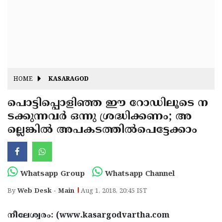
Fitr
May
Day
Eid
Al
Independence
Ad'ha
Day
Onam
HOME
KASARAGOD
J&K
State
പൊട്ടിപ്പൊളിഞ്ഞ ഈ റോഡിലൂടെ ന
Haryana
ടക്കുന്നവര്‍ ഒന്നു ശ്രദ്ധിക്കണം; അ
Assembly
State
Diwali
ല്ലെങ്കില്‍ അപകടത്തില്‍പെട്ടേക്കാം
Elections
Assembly
Christmas
Elections
New-
Year
Republic
Whatsapp Group
Whatsapp Channel
Day
Budget
By
Web Desk - Main
Aug 1, 2018, 20:45 IST
Delhi
നീലേശ്വരം: (www.kasargodvartha.com