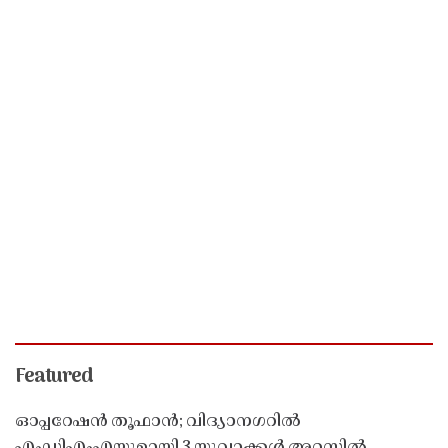
Featured
ഓപ്പറേഷൻ തൂഫാൻ; വിദ്യാനഗറിൽ
എംഡിഎംഎയുമായി 3 യുവാക്കൾ അറസ്റ്റിൽ