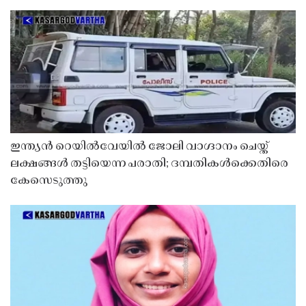
ഇന്ത്യൻ റെയിൽവേയിൽ ജോലി വാഗ്ദാനം ചെയ്ത്
ലക്ഷങ്ങൾ തട്ടിയെന്ന പരാതി; ദമ്പതികൾക്കെതിരെ
കേസെടുത്തു