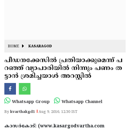
Fitr
May
Day
Eid
Al
Independence
Ad'ha
Day
Onam
HOME
KASARAGOD
J&K
State
പീഡനക്കേസില്‍ പ്രതിയാക്കുമെന്ന് പ
Haryana
റഞ്ഞ് വ്യാപാരിയില്‍ നിന്നും പണം ത
Assembly
State
Diwali
ട്ടാന്‍ ശ്രമിച്ചയാള്‍ അറസ്റ്റില്‍
Elections
Assembly
Christmas
Elections
New-
Year
Republic
Whatsapp Group
Whatsapp Channel
Day
Budget
By
kvarthakgd1
Aug 9, 2016, 12:30 IST
Delhi
കാസര്‍കോട്: (www.kasargodvartha.com