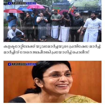
കളക്ടറേറ്റിലേക്ക് യുവമോർച്ചയുടെ പ്രതിഷേധ മാർച്ച്;
മാർച്ചിന് നേരെ ജലപീരങ്കി പ്രയോഗിച്ച് പൊലീസ്