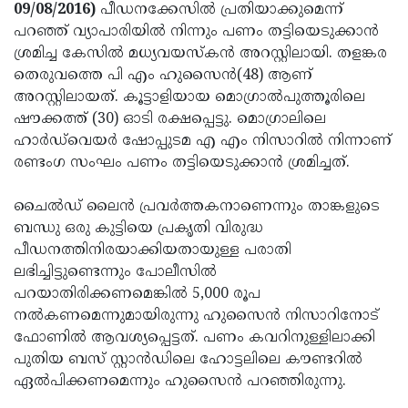
Election
Maha
09/08/2016)
പീഡനക്കേസില്‍ പ്രതിയാക്കുമെന്ന്
പറഞ്ഞ് വ്യാപാരിയില്‍ നിന്നും പണം തട്ടിയെടുക്കാന്‍
Shivarathri
International
ശ്രമിച്ച കേസില്‍ മധ്യവയസ്‌കന്‍ അറസ്റ്റിലായി. തളങ്കര
Women's
Anti-
തെരുവത്തെ പി എം ഹുസൈന്‍(48) ആണ്
അറസ്റ്റിലായത്. കൂട്ടാളിയായ മൊഗ്രാല്‍പുത്തൂരിലെ
Day
Drug
Attukal
ഷൗക്കത്ത് (30) ഓടി രക്ഷപ്പെട്ടു. മൊഗ്രാലിലെ
Campaign
Pongala
Holi
ഹാര്‍ഡ്‌വെയര്‍ ഷോപ്പുടമ എ എം നിസാറില്‍ നിന്നാണ്
രണ്ടംഗ സംഘം പണം തട്ടിയെടുക്കാന്‍ ശ്രമിച്ചത്.
2025
2025
IPL
2025
Eid
ചൈല്‍ഡ് ലൈന്‍ പ്രവര്‍ത്തകനാണെന്നും താങ്കളുടെ
ബന്ധു ഒരു കുട്ടിയെ പ്രകൃതി വിരുദ്ധ
Al-
Waqf
പീഡനത്തിനിരയാക്കിയതായുള്ള പരാതി
Fitr
Bill
Vishu
ലഭിച്ചിട്ടുണ്ടെന്നും പോലീസില്‍
പറയാതിരിക്കണമെങ്കില്‍ 5,000 രൂപ
2025
Controversy
Festival
Good
നല്‍കണമെന്നുമായിരുന്നു ഹുസൈന്‍ നിസാറിനോട്
2025
Friday
Easter
ഫോണില്‍ ആവശ്യപ്പെട്ടത്. പണം കവറിനുള്ളിലാക്കി
പുതിയ ബസ് സ്റ്റാന്‍ഡിലെ ഹോട്ടലിലെ കൗണ്ടറില്‍
Observance
Sunday
By-
ഏല്‍പിക്കണമെന്നും ഹുസൈന്‍ പറഞ്ഞിരുന്നു.
2025
2025
Election
Bihar