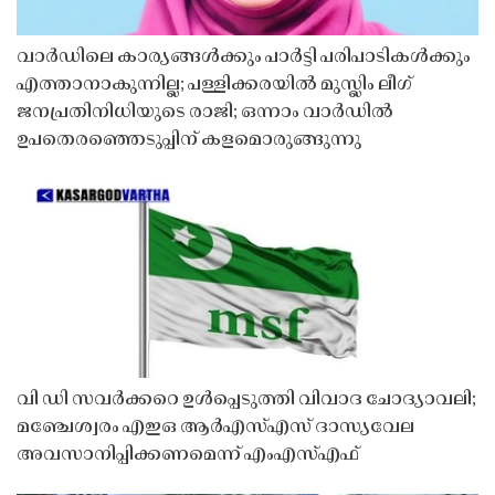
വാർഡിലെ കാര്യങ്ങൾക്കും പാർട്ടി പരിപാടികൾക്കും
എത്താനാകുന്നില്ല; പള്ളിക്കരയിൽ മുസ്ലിം ലീഗ്
ജനപ്രതിനിധിയുടെ രാജി; ഒന്നാം വാർഡിൽ
ഉപതെരഞ്ഞെടുപ്പിന് കളമൊരുങ്ങുന്നു
വി ഡി സവർക്കറെ ഉൾപ്പെടുത്തി വിവാദ ചോദ്യാവലി;
മഞ്ചേശ്വരം എഇഒ ആർഎസ്എസ് ദാസ്യവേല
അവസാനിപ്പിക്കണമെന്ന് എംഎസ്എഫ്