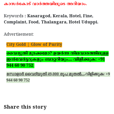
കാസര്‍കോട് വാര്‍ത്തയിലൂടെ അറിയാം.
Updates
Assembly
Kerala
Polls
Local
Keywords
: Kasaragod, Kerala, Hotel, Fine,
Look
Complaint, Food, Thalangara, Hotel Uduppi.
Body
Back
Election
2025
Advertisement:
City Gold | Glow of Purity
വൈദ്യുതി മുടക്കമോ? ഉയര്‍ന്ന നിലവാരത്തിലുള്ള
ഇന്‍വേര്‍ട്ടറുകളും ബാറ്ററിയും.... വിളിക്കുക: +91
944 60 90 752
സോളാര്‍ വൈദ്യുതി 49,000 രൂപ മുതല്‍...
.
വിളിക്കുക: +91
944 60 90 752
Share this story