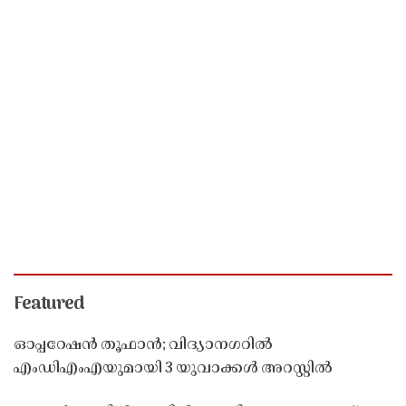
Featured
ഓപ്പറേഷൻ തൂഫാൻ; വിദ്യാനഗറിൽ
എംഡിഎംഎയുമായി 3 യുവാക്കൾ അറസ്റ്റിൽ