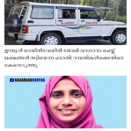
ഇന്ത്യൻ റെയിൽവേയിൽ ജോലി വാഗ്ദാനം ചെയ്ത്
ലക്ഷങ്ങൾ തട്ടിയെന്ന പരാതി; ദമ്പതികൾക്കെതിരെ
കേസെടുത്തു