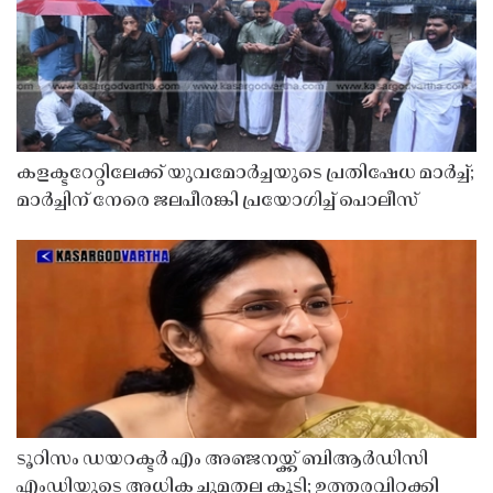
കളക്ടറേറ്റിലേക്ക് യുവമോർച്ചയുടെ പ്രതിഷേധ മാർച്ച്;
മാർച്ചിന് നേരെ ജലപീരങ്കി പ്രയോഗിച്ച് പൊലീസ്
ടൂറിസം ഡയറക്ടർ എം അഞ്ജനയ്ക്ക് ബിആർഡിസി
എംഡിയുടെ അധിക ചുമതല കൂടി; ഉത്തരവിറക്കി