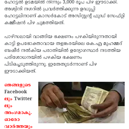
Election
ഹോട്ടല്‍ ഉടമയില്‍ നിന്നും 3,000 രൂപ പിഴ ഈടാക്കി.
Maha
അശ്വിനി നഗറില്‍ പ്രവര്‍ത്തിക്കുന്ന ഉഡുപ്പി
Shivarathri
International
ഹോട്ടലിനാണ് കാസര്‍കോട് അസിസ്റ്റന്റ് ഫുഡ് സേഫ്റ്റി
Women's
കമ്മീഷന്‍ പിഴ ചുമത്തിയത്.
Anti-
Day
Drug
Attukal
പാഴ്‌സലായി വാങ്ങിയ ഭക്ഷണം പഴകിയിരുന്നതായി
Campaign
Pongala
കാട്ടി ഉപഭോക്താവായ തളങ്കരയിലെ കെ.എ മുഹമ്മദ്
Holi
ബഷീര്‍ നല്‍കിയ പരാതിയില്‍ ഉദ്യോഗസ്ഥര്‍ നടത്തിയ
2025
2025
IPL
പരിശോധനയില്‍ പഴകിയ ഭക്ഷണം
2025
പിടിച്ചെടുത്തിരുന്നു. ഇതേതുടര്‍ന്നാണ് പിഴ
Eid
ഈടാക്കിയത്.
Al-
Waqf
Fitr
Bill
ഞങ്ങളുടെ
Vishu
Facebook
2025
Controversy
Festival
Good
ലും
Twitter
2025
Friday
ലും
Easter
അംഗമാകൂ.
Observance
Sunday
By-
ഓരോ
2025
2025
Election
വാര്‍ത്തയും
Bihar