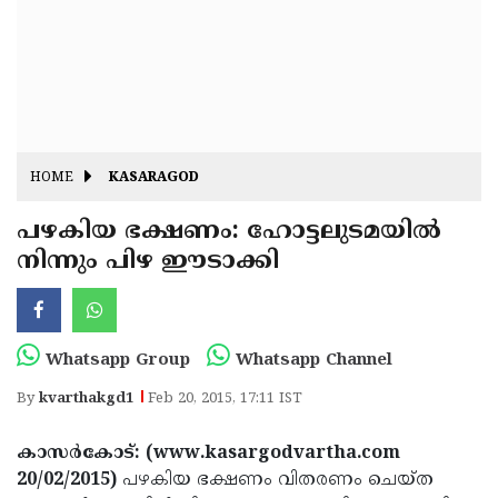
Fitr
May
Day
Eid
Al
Independence
Ad'ha
Day
Onam
HOME
KASARAGOD
J&K
State
പഴകിയ ഭക്ഷണം: ഹോട്ടലുടമയില്‍
Haryana
നിന്നും പിഴ ഈടാക്കി
Assembly
State
Diwali
Elections
Assembly
Christmas
Elections
New-
Whatsapp Group
Whatsapp Channel
Year
Republic
By
kvarthakgd1
Feb 20, 2015, 17:11 IST
Day
Budget
കാസര്‍കോട്: (www.kasargodvartha.com
Delhi
20/02/2015)
പഴകിയ ഭക്ഷണം വിതരണം ചെയ്ത