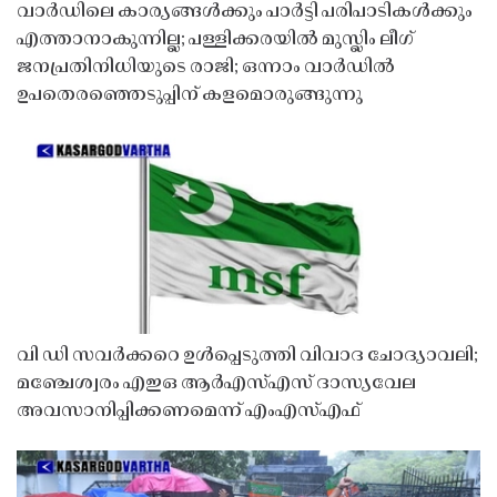
വാർഡിലെ കാര്യങ്ങൾക്കും പാർട്ടി പരിപാടികൾക്കും
എത്താനാകുന്നില്ല; പള്ളിക്കരയിൽ മുസ്ലിം ലീഗ്
ജനപ്രതിനിധിയുടെ രാജി; ഒന്നാം വാർഡിൽ
ഉപതെരഞ്ഞെടുപ്പിന് കളമൊരുങ്ങുന്നു
വി ഡി സവർക്കറെ ഉൾപ്പെടുത്തി വിവാദ ചോദ്യാവലി;
മഞ്ചേശ്വരം എഇഒ ആർഎസ്എസ് ദാസ്യവേല
അവസാനിപ്പിക്കണമെന്ന് എംഎസ്എഫ്