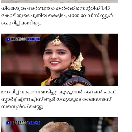
നീലേശ്വരം അർബൻ ഹെൽത്ത് സെൻ്ററിന് 1.43
കോടിയുടെ പുതിയ കെട്ടിടം; പഴയ ബഡ്സ് സ്കൂൾ
പൊളിച്ച് പണിയും
മദ്യപിച്ച് വാഹനമോടിച്ചു; യൂട്യൂബർ 'ഹെലൻ ഓഫ്
സ്പാർട്ട' എന്ന എസ് ആർ ധന്യയുടെ ലൈസൻസ്
സസ്പെൻഡ് ചെയ്തു ​​​​​​​