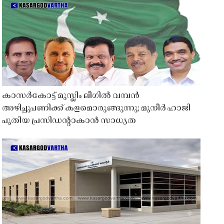
കാസർകോട്ട് മുസ്ലിം ലീഗിൽ വമ്പൻ
അഴിച്ചുപണിക്ക് കളമൊരുങ്ങുന്നു; മുനീർ ഹാജി
പുതിയ പ്രസിഡൻ്റാകാൻ സാധ്യത