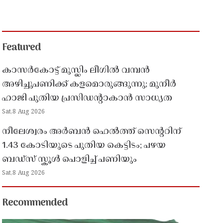
Featured
കാസർകോട്ട് മുസ്ലിം ലീഗിൽ വമ്പൻ
അഴിച്ചുപണിക്ക് കളമൊരുങ്ങുന്നു; മുനീർ
ഹാജി പുതിയ പ്രസിഡൻ്റാകാൻ സാധ്യത
Sat,8 Aug 2026
നീലേശ്വരം അർബൻ ഹെൽത്ത് സെൻ്ററിന്
1.43 കോടിയുടെ പുതിയ കെട്ടിടം; പഴയ
ബഡ്സ് സ്കൂൾ പൊളിച്ച് പണിയും
Sat,8 Aug 2026
Recommended