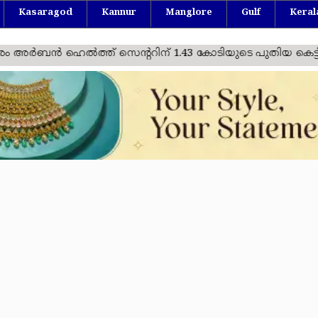
Kasaragod
Kannur
Manglore
Gulf
Keral