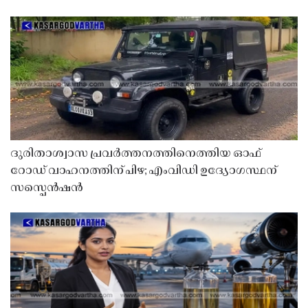
ദുരിതാശ്വാസ പ്രവർത്തനത്തിനെത്തിയ ഓഫ്
റോഡ് വാഹനത്തിന് പിഴ; എംവിഡി ഉദ്യോഗസ്ഥന്
സസ്പെൻഷൻ