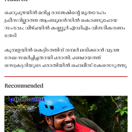
ചെറുപുഴയിൽ മരിച്ച രാജേഷിൻ്റെ മൃതദേഹം
ഫ്രീസറില്ലാത്ത ആംബുലൻസിൽ കൊണ്ടുപോയ
സംഭവം; വീഴ്ചയിൽ കണ്ണൂർ എഡിഎം വിശദീകരണം
തേടി
കുമ്പളയിൽ കെട്ടിടത്തിന് നമ്പർ ലഭിക്കാൻ വ്യാജ
രേഖ സമർപ്പിച്ചതായി പരാതി; പഞ്ചായത്ത്
സെക്രട്ടറിയുടെ പരാതിയിൽ പൊലീസ് കേസെടുത്തു
Recommended