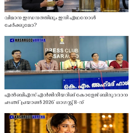
വിമാന ഇന്ധനത്തിലും ഇനി എഥനോൾ
ചേർക്കുമോ?
എൽബിഎസ് എൻജിനീയറിങ് കോളേജ് ബിരുദദാന
ചടങ്ങ് 'പ്രയാൺ 2026' ഓഗസ്റ്റ് 8-ന്