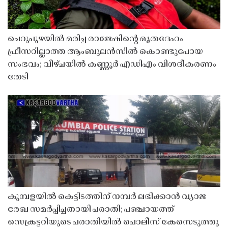
ചെറുപുഴയിൽ മരിച്ച രാജേഷിൻ്റെ മൃതദേഹം
ഫ്രീസറില്ലാത്ത ആംബുലൻസിൽ കൊണ്ടുപോയ
സംഭവം; വീഴ്ചയിൽ കണ്ണൂർ എഡിഎം വിശദീകരണം
തേടി
കുമ്പളയിൽ കെട്ടിടത്തിന് നമ്പർ ലഭിക്കാൻ വ്യാജ
രേഖ സമർപ്പിച്ചതായി പരാതി; പഞ്ചായത്ത്
സെക്രട്ടറിയുടെ പരാതിയിൽ പൊലീസ് കേസെടുത്തു