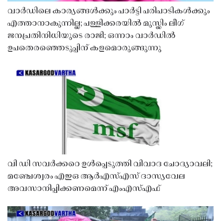
വാർഡിലെ കാര്യങ്ങൾക്കും പാർട്ടി പരിപാടികൾക്കും
എത്താനാകുന്നില്ല; പള്ളിക്കരയിൽ മുസ്ലിം ലീഗ്
ജനപ്രതിനിധിയുടെ രാജി; ഒന്നാം വാർഡിൽ
ഉപതെരഞ്ഞെടുപ്പിന് കളമൊരുങ്ങുന്നു
വി ഡി സവർക്കറെ ഉൾപ്പെടുത്തി വിവാദ ചോദ്യാവലി;
മഞ്ചേശ്വരം എഇഒ ആർഎസ്എസ് ദാസ്യവേല
അവസാനിപ്പിക്കണമെന്ന് എംഎസ്എഫ്