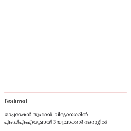
Featured
ഓപ്പറേഷൻ തൂഫാൻ; വിദ്യാനഗറിൽ
എംഡിഎംഎയുമായി 3 യുവാക്കൾ അറസ്റ്റിൽ