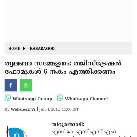
Fitr
May
Day
Eid
Al
Independence
Ad'ha
Day
Onam
HOME
KASARAGOD
J&K
State
ത്വലബാ സമ്മേളനം: രജിസ്‌ട്രേഷന്‍
Haryana
ഫോമുകള്‍ 6 നകം എത്തിക്കണം
Assembly
State
Diwali
Elections
Assembly
Christmas
Elections
New-
Whatsapp Group
Whatsapp Channel
Year
Republic
By
Webdesk Vi
Jun 4, 2012, 11:06 IST
Day
Budget
തിരൂരങ്ങാടി:
Delhi
എസ്.കെ.എസ്.എസ്.എഫ്