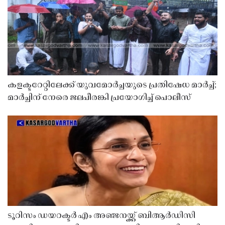
കളക്ടറേറ്റിലേക്ക് യുവമോർച്ചയുടെ പ്രതിഷേധ മാർച്ച്;
മാർച്ചിന് നേരെ ജലപീരങ്കി പ്രയോഗിച്ച് പൊലീസ്
ടൂറിസം ഡയറക്ടർ എം അഞ്ജനയ്ക്ക് ബിആർഡിസി