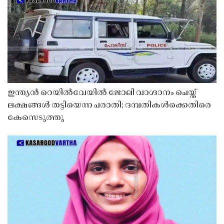
ഇന്ത്യൻ റെയിൽവേയിൽ ജോലി വാഗ്ദാനം ചെയ്ത്
ലക്ഷങ്ങൾ തട്ടിയെന്ന പരാതി; ദമ്പതികൾക്കെതിരെ
കേസെടുത്തു