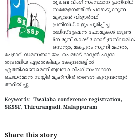
Election
ത്വലബ വിംഗ് സംസ്ഥാന പ്രതിനിധി
Maha
സമ്മേളനത്തില്‍ പങ്കെടുക്കുന്ന
Shivarathri
International
മുഴുവന്‍ വിദ്യാര്‍ത്ഥി
Women's
പ്രതിനിധികളും പൂരിപ്പിച്ച
Anti-
രജിസ്‌ട്രേഷന്‍ ഫോമുകള്‍ ജൂണ്‍
Day
Drug
Attukal
6ന് മുമ്പ് കോഴിക്കോട് ഇസ്‌ലാമിക്
Campaign
Pongala
സെന്റര്‍, മലപ്പുറം സുന്നി മഹല്‍,
Holi
ചേളാരി സമസ്താലയം, ചെമ്മാട് ദാറുല്‍ ഹുദാ
2025
2025
IPL
തുടങ്ങിയ ഏതെങ്കിലും കേന്ദ്രങ്ങളില്‍
2025
എത്തിക്കണമെന്ന് ത്വലബാ വിംഗ് സംസ്ഥാന
Eid
ചെയര്‍മാന്‍ സയ്യിദ് മുഹ്‌സിന്‍ തങ്ങള്‍ കുറുമ്പത്തൂര്‍
Al-
Waqf
അറിയിച്ചു.
Fitr
Bill
Vishu
Keywords:
Twalaba conference registration,
2025
Controversy
Festival
Good
SKSSF, Thirurangadi, Malappuram
2025
Friday
Easter
Observance
Sunday
By-
Share this story
2025
2025
Election
Bihar