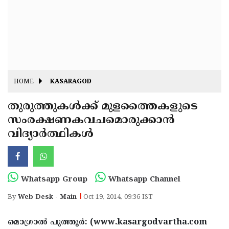
Fitr
May
Day
Eid
Al
Independence
Ad'ha
Day
Onam
HOME
KASARAGOD
J&K
State
തുരുത്തുകള്‍ക്ക് മുളത്തൈകളുടെ
Haryana
സംരക്ഷണകവചമൊരുക്കാന്‍
Assembly
State
Diwali
വിദ്യാര്‍ത്ഥികള്‍
Elections
Assembly
Christmas
Elections
New-
Year
Republic
Whatsapp Group
Whatsapp Channel
Day
Budget
By
Web Desk - Main
Oct 19, 2014, 09:36 IST
Delhi
മൊഗ്രാല്‍ പുത്തൂര്‍: (www.kasargodvartha.com