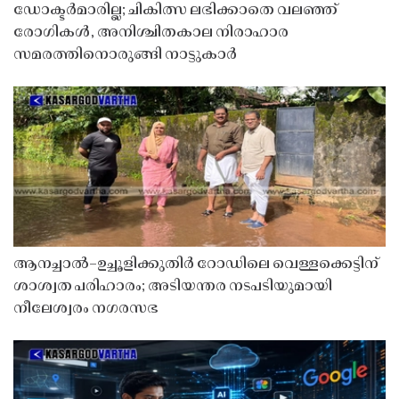
ഡോക്ടർമാരില്ല; ചികിത്സ ലഭിക്കാതെ വലഞ്ഞ്
രോഗികൾ, അനിശ്ചിതകാല നിരാഹാര
സമരത്തിനൊരുങ്ങി നാട്ടുകാർ
ആനച്ചാൽ–ഉച്ചൂളിക്കുതിർ റോഡിലെ വെള്ളക്കെട്ടിന്
ശാശ്വത പരിഹാരം; അടിയന്തര നടപടിയുമായി
നീലേശ്വരം നഗരസഭ