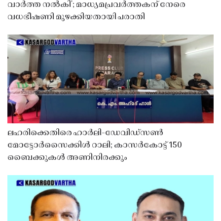
വാർത്ത നൽകി'; മാധ്യമപ്രവർത്തകന് നേരെ
വധഭീഷണി മുഴക്കിയതായി പരാതി
ലഹരിക്കെതിരെ ഹാർലി-ഡേവിഡ്‌സൺ
മോട്ടോർസൈക്കിൾ റാലി; കാസർകോട്ട് 150
ബൈക്കുകൾ അണിനിരക്കും