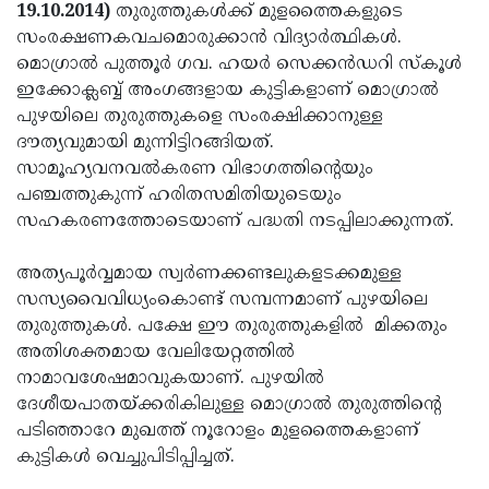
Election
Maha
19.10.2014)
തുരുത്തുകള്‍ക്ക് മുളത്തൈകളുടെ
സംരക്ഷണകവചമൊരുക്കാന്‍ വിദ്യാര്‍ത്ഥികള്‍.
Shivarathri
International
മൊഗ്രാല്‍ പുത്തൂര്‍ ഗവ. ഹയര്‍ സെക്കന്‍ഡറി സ്‌കൂള്‍
Women's
Anti-
ഇക്കോക്ലബ്ബ് അംഗങ്ങളായ കുട്ടികളാണ് മൊഗ്രാല്‍
പുഴയിലെ തുരുത്തുകളെ സംരക്ഷിക്കാനുള്ള
Day
Drug
Attukal
ദൗത്യവുമായി മുന്നിട്ടിറങ്ങിയത്.
Campaign
Pongala
Holi
സാമൂഹ്യവനവല്‍കരണ വിഭാഗത്തിന്റെയും
പഞ്ചത്തുകുന്ന് ഹരിതസമിതിയുടെയും
2025
2025
IPL
സഹകരണത്തോടെയാണ് പദ്ധതി നടപ്പിലാക്കുന്നത്.
2025
Eid
അത്യപൂര്‍വ്വമായ സ്വര്‍ണക്കണ്ടലുകളടക്കമുള്ള
Al-
Waqf
സസ്യവൈവിധ്യംകൊണ്ട് സമ്പന്നമാണ് പുഴയിലെ
Fitr
Bill
Vishu
തുരുത്തുകള്‍. പക്ഷേ ഈ തുരുത്തുകളില്‍ മിക്കതും
അതിശക്തമായ വേലിയേറ്റത്തില്‍
2025
Controversy
Festival
Good
നാമാവശേഷമാവുകയാണ്. പുഴയില്‍
2025
Friday
Easter
ദേശീയപാതയ്ക്കരികിലുള്ള മൊഗ്രാല്‍ തുരുത്തിന്റെ
പടിഞ്ഞാറേ മുഖത്ത് നൂറോളം മുളത്തൈകളാണ്
Observance
Sunday
By-
കുട്ടികള്‍ വെച്ചുപിടിപ്പിച്ചത്.
2025
2025
Election
Bihar