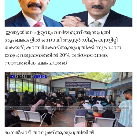
'ഇന്ത്യയിലെ ഏറ്റവും വലിയ മൂന്ന് ആശുപത്രി
ശൃംഖലകളിൽ ഒന്നായി ആസ്റ്റർ ഡിഎം ക്വാളിറ്റി
കെയർ'; കാസർകോട് ആശുപത്രിക്ക് സുപ്രധാന
നേട്ടം; വരുമാനത്തിൽ 20% വർധനവോടെ
സാമ്പത്തിക ഫലം പുറത്ത്
മംഗൽപാടി താലൂക്ക് ആശുപത്രിയിൽ