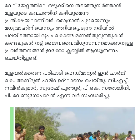
വേലിയേറ്റത്തിലെ ഒഴുക്കിനെ തടഞ്ഞുനിര്‍ത്താന്‍
Updates
Assembly
Kerala
മുളയുടെ കവചത്തിന് കഴിയുമെന്ന
Polls
Local
Look
പ്രതീക്ഷയിലാണിവര്‍. മൊഗ്രാല്‍ പുഴയെന്നും
മധുവാഹിനിയെന്നും അറിയപ്പെടുന്ന നദിയില്‍
Body
Back
പലയിടത്തായി രൂപം കൊണ്ട മണല്‍തുരുത്തുകള്‍
Election
2025
കണ്ടലുകള്‍ നട്ട് ജൈവവൈവിധ്യസമ്പന്നമാക്കാനുള്ള
പ്രവര്‍ത്തനങ്ങള്‍ ഇക്കോ ക്ലബ്ബില്‍ ആസൂത്രണം
ചെയ്തിട്ടുണ്ട്.
മുളവല്‍ക്കരണ പരിപാടി ഹെഡ്മാസ്റ്റര്‍ ഇന്‍ ചാര്‍ജ്
കെ. അബ്ദുല്‍ ഹമീദ് ഉദ്ഘാടനം ചെയ്തു. സി.എച്ച്.
നവീന്‍കുമാര്‍, സുരേഷ് പുത്തൂര്‍, പി.കെ. സരോജിനി,
പി. വേണുഗോപാലന്‍ എന്നിവര്‍ സംസാരിച്ചു.