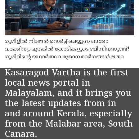
ഗൂഗിളിൽ നിങ്ങൾ സെർച്ച് ചെയ്യുന്ന ഓരോ
വാക്കിനും പുറകിൽ കോടികളുടെ ബിസിനസുണ്ട്!
ഗൂഗിളിന്റെ യഥാർത്ഥ വരുമാന മാർഗങ്ങൾ ഇതാ
Kasaragod Vartha is the first
local news portal in
Malayalam, and it brings you
the latest updates from in
and around Kerala, especially
from the Malabar area, South
Canara.