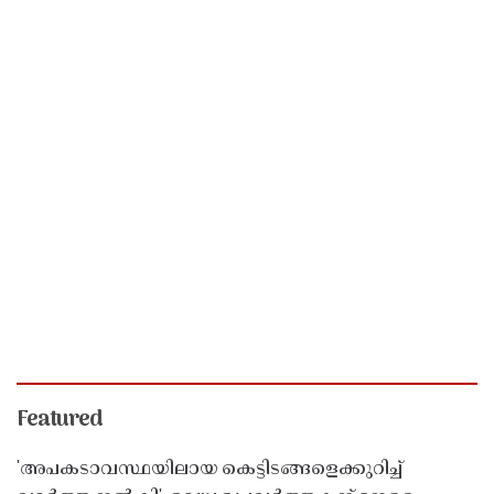
Featured
'അപകടാവസ്ഥയിലായ കെട്ടിടങ്ങളെക്കുറിച്ച്