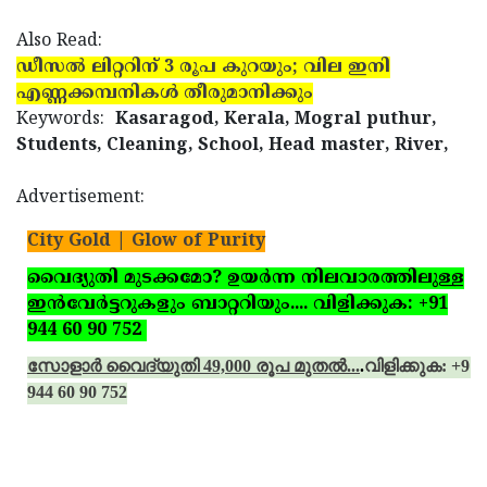
Also Read:
ഡീസല്‍ ലിറ്ററിന് 3 രൂപ കുറയും; വില ഇനി
എണ്ണക്കമ്പനികള്‍ തീരുമാനിക്കും
Keywords:
Kasaragod, Kerala, Mogral puthur,
Students, Cleaning, School, Head master, River,
Advertisement:
City Gold | Glow of Purity
വൈദ്യുതി മുടക്കമോ? ഉയര്‍ന്ന നിലവാരത്തിലുള്ള
ഇന്‍വേര്‍ട്ടറുകളും ബാറ്ററിയും.... വിളിക്കുക: +91
944 60 90 752
സോളാര്‍ വൈദ്യുതി 49,000 രൂപ മുതല്‍...
.
വിളിക്കുക: +91
944 60 90 752