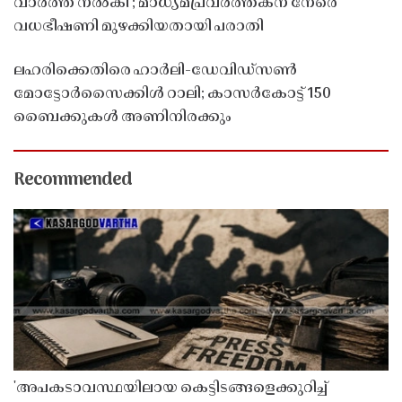
വാർത്ത നൽകി'; മാധ്യമപ്രവർത്തകന് നേരെ
വധഭീഷണി മുഴക്കിയതായി പരാതി
ലഹരിക്കെതിരെ ഹാർലി-ഡേവിഡ്‌സൺ
മോട്ടോർസൈക്കിൾ റാലി; കാസർകോട്ട് 150
ബൈക്കുകൾ അണിനിരക്കും
Recommended
'അപകടാവസ്ഥയിലായ കെട്ടിടങ്ങളെക്കുറിച്ച്