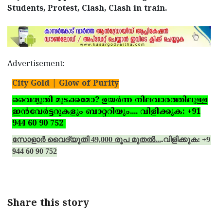
Students, Protest, Clash, Clash in train.
Advertisement:
City Gold | Glow of Purity
വൈദ്യുതി മുടക്കമോ? ഉയര്‍ന്ന നിലവാരത്തിലുള്ള
ഇന്‍വേര്‍ട്ടറുകളും ബാറ്ററിയും.... വിളിക്കുക: +91
944 60 90 752
സോളാര്‍ വൈദ്യുതി 49,000 രൂപ മുതല്‍...
.
വിളിക്കുക: +91
944 60 90 752
Share this story