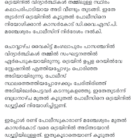
Election
ട്രെയിനില്‍ വിദ്യാര്‍ത്ഥികള്‍ തമ്മിലുള്ള സ്ഥിരം
Maha
കലാപരിപാടിയായ അടി വീണ്ടും തുടങ്ങി. ഇതേ
Shivarathri
International
തുടര്‍ന്ന് ട്രെയിനില്‍ കൂടുതല്‍ പോലീസിനെ
Women's
നിയോഗിക്കാന്‍ കാസര്‍കോട് ഡി.വൈ.എസ്.പി.
Anti-
മഞ്ചേശ്വരം പോലീസിന് നിര്‍ദേശം നല്‍കി.
Day
Drug
Attukal
Campaign
Pongala
ചൊവ്വാഴ്ച വൈകിട്ട് മംഗലാപുരം പാസഞ്ചറില്‍
Holi
വിദ്യാര്‍ത്ഥികള്‍ തമ്മില്‍ സംഘട്ടനത്തില്‍
2025
2025
IPL
ഏര്‍പെടുകയായിരുന്നു. ട്രെയിന്‍ ഉപ്പള റെയില്‍വേ
2025
സ്റ്റേഷനില്‍ എത്തിയപ്പോഴും പൊരിഞ്ഞ
Eid
അടിയായിരുന്നു. പോലീസ്
Al-
Waqf
സ്ഥലത്തെത്തിയപ്പോഴേക്കും ചേരിതിരിഞ്ഞ്
Fitr
Bill
അടിയിലേര്‍പെട്ടവര്‍ കടന്നുകളഞ്ഞു. ഇതേതുടര്‍ന്ന്
Vishu
ബുധനാഴ്ച മുതല്‍ കൂടുതല്‍ പോലീസിനെ ട്രെയിനില്‍
2025
Controversy
Festival
Good
ഡ്യൂട്ടിക്ക് നിയോഗിച്ചിട്ടുണ്ട്.
2025
Friday
Easter
ഇപ്പോള്‍ രണ്ട് പോലീസുകാരാണ് മഞ്ചേശ്വരം മുതല്‍
Observance
Sunday
By-
കാസര്‍കോട് വരെ ട്രെയിനില്‍ അടിതടയാന്‍
2025
2025
Election
ഡ്യൂട്ടിയിലുള്ളത്. ഇതുകൂടാതെയാണ് കൂടുതല്‍
Bihar