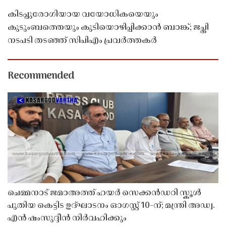
കിടപ്പുരോഗിയായ വയോധികയെയും
കുടുംബത്തെയും കുടിയൊഴിപ്പിക്കാൻ ബാങ്ക്; ജപ്തി
നടപടി തടഞ്ഞ് സിപിഎം പ്രവർത്തകർ
Recommended
ചെമ്മനാട് ജമാഅത്ത് ഹയർ സെക്കൻഡറി സ്കൂൾ
പുതിയ കെട്ടിട ഉദ്ഘാടനം ഓഗസ്റ്റ് 10-ന്; മന്ത്രി അഡ്വ.
എൻ ഷംസുദ്ദീൻ നിർവഹിക്കും