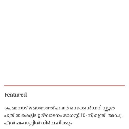
Featured
ചെമ്മനാട് ജമാഅത്ത് ഹയർ സെക്കൻഡറി സ്കൂൾ
പുതിയ കെട്ടിട ഉദ്ഘാടനം ഓഗസ്റ്റ് 10-ന്; മന്ത്രി അഡ്വ.
എൻ ഷംസുദ്ദീൻ നിർവഹിക്കും