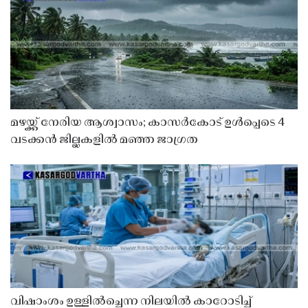
മഴയ്ക്ക് നേരിയ ആശ്വാസം; കാസർകോട് ഉൾപ്പെടെ 4
വടക്കൻ ജില്ലകളിൽ മഞ്ഞ ജാഗ്രത
വിഷാംശം ഉള്ളിൽച്ചെന്ന നിലയിൽ കാറോടിച്ച്