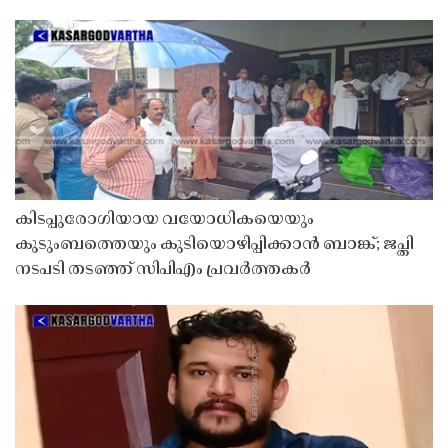
കിടപ്പുരോഗിയായ വയോധികയെയും
കുടുംബത്തെയും കുടിയൊഴിപ്പിക്കാൻ ബാങ്ക്; ജപ്തി
നടപടി തടഞ്ഞ് സിപിഎം പ്രവർത്തകർ