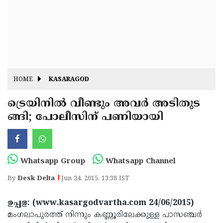
Fitr
May
Day
Eid
Al
Independence
Ad'ha
Day
Onam
HOME
KASARAGOD
J&K
State
ട്രെയിനില്‍ വീണ്ടും അവര്‍ അടിതുട
Haryana
ങ്ങി; പോലീസിന് പണിയായി
Assembly
State
Diwali
Elections
Assembly
Christmas
Elections
New-
Whatsapp Group
Whatsapp Channel
Year
Republic
By
Desk Delta
Jun 24, 2015, 13:38 IST
Day
Budget
ഉപ്പള: (www.kasargodvartha.com 24/06/2015)
Delhi
മംഗലാപുരത്ത് നിന്നും കണ്ണൂരിലേക്കുള്ള പാസഞ്ചര്‍