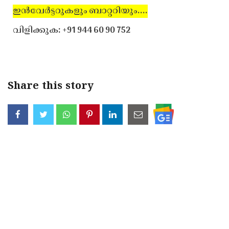
ഇന്‍വേര്‍ട്ടറുകളും ബാറ്ററിയും....
വിളിക്കുക: +91 944 60 90 752
Share this story