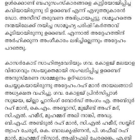
Election
Maha
ഉള്‍ക്കൊണ്ട് ബഹുസംസ്‌കാരങ്ങളെ കുട്ടിയോജിപ്പിച്ച
കവിയായിരുന്നു ടി ഉബൈദ് എന്ന് എഴുത്തുകാരന്‍
Shivarathri
International
ഡോ. അസീസ് തരുവണ അഭിപ്രായപ്പട്ടു. സമൂഹത്തെ
Women's
Anti-
നന്മയിലേക്ക് നയിച്ച സാമൂഹ്യ പരിഷ്്കര്‍ത്താവ്
കൂടിയായിരുന്നു ഉബൈദ്. എന്നാല്‍ അദ്ദേഹത്തിന്
Day
Drug
Attukal
അര്‍ഹിക്കുന്ന അംഗീകാരം ലഭിച്ചില്ലെന്നും അദ്ദേഹം
Campaign
Pongala
Holi
പറഞ്ഞു.
2025
2025
IPL
കാസര്‍കോട് സാഹിത്യവേദിയും ഗവ. കോളജ് മലയാള
2025
Eid
വിഭാഗവും സംയുക്തമായി സംഘടിപ്പിച്ച ഉബൈദ്
അനുസ്മരണ സമ്മേളനം ഉദ്ഘാടനം
Al-
Waqf
ചെയ്യുകയായിരുന്നു അദ്ദേഹം.റഹ് മാന്‍ തായലങ്ങാടി
Fitr
Bill
Vishu
അധ്യക്ഷത വഹിച്ചു. ഗവ. കോളജ് പ്രിന്‍സിപ്പാള്‍
സുജയ, ജില്ലാ പ്ലാനിംഗ് ബോര്‍ഡ് അംഗം എ. അബ്ദുര്‍
2025
Controversy
Festival
Good
റഹ് മാന്‍, കെ.എം. അബ്ബാസ്, മുജീബ് അഹ് മദ്,
2025
Friday
Easter
സി.എല്‍. ഹമീദ്, മുഹമ്മദ് അലി നാങ്കി, അഡ്വ.
ബി.എഫ്. അബ്ദുല്‍ റഹ് മാന്‍, സി.എല്‍ ഹമീദ്, സയ്യിദ്
Observance
Sunday
By-
ത്വാഹ ചേരൂര്‍, കെ. ബാലകൃഷ്ണന്‍, പി. ശഫീഖ് റഹ്
2025
2025
Election
Bihar
മാന്‍, മുഹമ്മദ് നിസാര്‍, അഷ്‌റഫലി ചേരങ്കൈ, എ.ബി