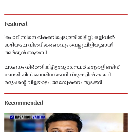
Featured
'പൊലീസിനെ ഭീഷണിപ്പെടുത്തിയിട്ടില്ല'; ഒളിവിൽ
കഴിയവേ വിശദീകരണവും വെല്ലുവിളിയുമായി
അർജുൻ ആയങ്കി
വാഹനം നിർത്തിയിട്ട് ഉദ്യോഗസ്ഥർ പട്രോളിങ്ങിന്
പോയി; പിങ്ക് പൊലീസ് കാറിന് മുകളിൽ കയറി
മദ്യപൻ്റെ വിളയാട്ടം; അന്വേഷണം തുടങ്ങി
Recommended