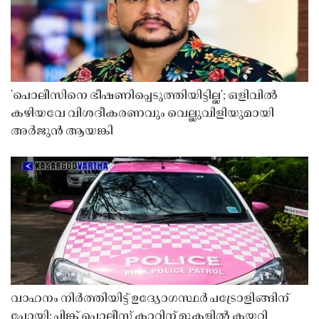
'പൊലീസിനെ ഭീഷണിപ്പെടുത്തിയിട്ടില്ല'; ഒളിവിൽ
കഴിയവേ വിശദീകരണവും വെല്ലുവിളിയുമായി
അർജുൻ ആയങ്കി
വാഹനം നിർത്തിയിട്ട് ഉദ്യോഗസ്ഥർ പട്രോളിങ്ങിന്
പോയി; പിങ്ക് പൊലീസ് കാറിന് മുകളിൽ കയറി