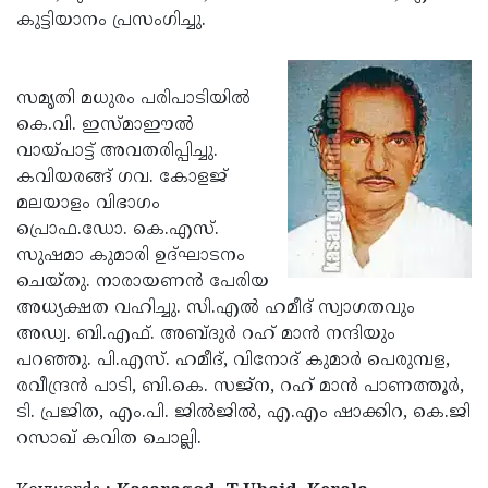
കുട്ടിയാനം പ്രസംഗിച്ചു.
Updates
Assembly
Kerala
Polls
Local
Look
സമൃതി മധുരം പരിപാടിയില്‍
Body
Back
കെ.വി. ഇസ്മാഈല്‍
Election
2025
വായ്പാട്ട് അവതരിപ്പിച്ചു.
കവിയരങ്ങ് ഗവ. കോളജ്
മലയാളം വിഭാഗം
പ്രൊഫ.ഡോ. കെ.എസ്.
സുഷമാ കുമാരി ഉദ്ഘാടനം
ചെയ്തു. നാരായണന്‍ പേരിയ
അധ്യക്ഷത വഹിച്ചു. സി.എല്‍ ഹമീദ് സ്വാഗതവും
അഡ്വ. ബി.എഫ്. അബ്ദുര്‍ റഹ് മാന്‍ നന്ദിയും
പറഞ്ഞു. പി.എസ്. ഹമീദ്, വിനോദ് കുമാര്‍ പെരുമ്പള,
രവീന്ദ്രന്‍ പാടി, ബി.കെ. സജ്‌ന, റഹ് മാന്‍ പാണത്തൂര്‍,
ടി. പ്രജിത, എം.പി. ജില്‍ജില്‍, എ.എം ഷാക്കിറ, കെ.ജി
റസാഖ് കവിത ചൊല്ലി.