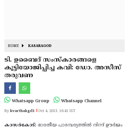
Fitr
May
Day
Eid
Al
Independence
Ad'ha
Day
Onam
HOME
KASARAGOD
J&K
State
ടി. ഉബൈദ് സംസ്‌കാരങ്ങളെ
Haryana
കൂട്ടിയോജിപ്പിച്ച കവി: ഡോ. അസീസ്
Assembly
State
Diwali
തരുവണ
Elections
Assembly
Christmas
Elections
New-
Year
Republic
Whatsapp Group
Whatsapp Channel
Day
Budget
By
kvarthakgd1
Oct 4, 2013, 16:45 IST
Delhi
കാസര്‍കോട്:
ഭാരതീയ പാരമ്പര്യത്തില്‍ നിന്ന് ഊര്‍ജം