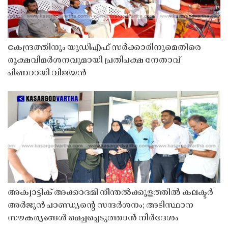
കേന്ദ്രത്തിനും യുഡിഎഫ് സർക്കാരിനുമെതിരെ
രൂക്ഷവിമർശനവുമായി പ്രതിപക്ഷ നേതാവ്
പിണറായി വിജയൻ
അക്വാട്ടിക് അക്കാദമി നീന്തൽക്കുളത്തിൽ കലക്ടർ
അർജുൻ പാണ്ഡ്യൻ്റെ സന്ദർശനം; അടിസ്ഥാന
സൗകര്യങ്ങൾ മെച്ചപ്പെടുത്താൻ നിർദേശം