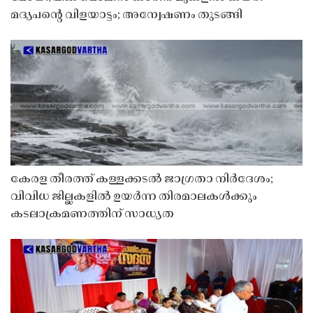
മദ്യപൻ്റെ വിളയാട്ടം; അന്വേഷണം തുടങ്ങി
കേരള തീരത്ത് കള്ളക്കടൽ ജാഗ്രതാ നിർദേശം;
വിവിധ ജില്ലകളിൽ ഉയർന്ന തിരമാലകൾക്കും
കടലാക്രമണത്തിന് സാധ്യത