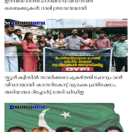
ഇരമ്പിയാർത്ത് ഹാർലി ഡേവിഡ്‌സൺ
ബൈക്കുകൾ; റാലി ശ്രദ്ധേയമായി
സ്കൂൾ ക്വിസിൽ സവർക്കറെ പുകഴ്ത്തി ചോദ്യം വൻ
വിവാദമായി: കാസർകോട്ട് വ്യാപക പ്രതിഷേധം,
അടിയന്തര റിപ്പോർട്ട് തേടി ഡിഡിഇ