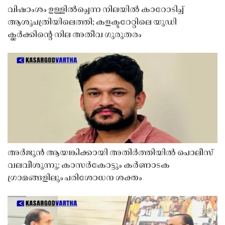
വിഷാംശം ഉള്ളിൽച്ചെന്ന നിലയിൽ കാറോടിച്ച്
ആശുപത്രിയിലെത്തി; കളക്ടറേറ്റിലെ യുഡി
ക്ലർക്കിൻ്റെ നില അതീവ ഗുരുതരം
അർജുൻ ആയങ്കിക്കായി അതിർത്തിയിൽ പൊലീസ്
വലവീശുന്നു; കാസർകോട്ടും കർണാടക
ഗ്രാമങ്ങളിലും പരിശോധന ശക്തം