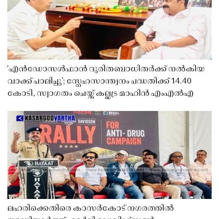
‘എൻഡോസൾഫാൻ ദുരിതബാധിതർക്ക് നൽകിയ
വാക്ക് പാലിച്ചു’; സ്നേഹസാന്ത്വനം പദ്ധതിക്ക് 14.40
കോടി, സ്വാഗതം ചെയ്ത് കല്ലട്ര മാഹിൻ എംഎൽഎ
ലഹരിക്കെതിരെ കാസർകോട് നഗരത്തിൽ