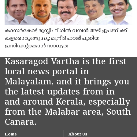
കാസർകോട്ട് മുസ്ലിം ലീഗിൽ വമ്പൻ അഴിച്ചുപണിക്ക്
കളമൊരുങ്ങുന്നു; മുനീർ ഹാജി പുതിയ
പ്രസിഡൻ്റാകാൻ സാധ്യത
Kasaragod Vartha is the first
local news portal in
Malayalam, and it brings you
the latest updates from in
and around Kerala, especially
from the Malabar area, South
Canara.
Home
About Us