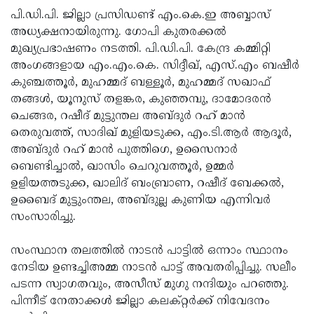
പി.ഡി.പി. ജില്ലാ പ്രസിഡണ്ട് എം.കെ.ഇ അബ്ബാസ്
Updates
Assembly
Kerala
അധ്യക്ഷനായിരുന്നു. ഗോപി കുതരക്കല്‍
Polls
Local
Look
മുഖ്യപ്രഭാഷണം നടത്തി. പി.ഡി.പി. കേന്ദ്ര കമ്മിറ്റി
അംഗങ്ങളായ എം.എം.കെ. സിദ്ദീഖ്, എസ്.എം ബഷീര്‍
Body
Back
കുഞ്ചത്തൂര്‍, മുഹമ്മദ് ബള്ളൂര്‍, മുഹമ്മദ് സഖാഫ്
Election
2025
തങ്ങള്‍, യൂനുസ് തളങ്കര, കുഞ്ഞമ്പു, ദാമോദരന്‍
ചെങ്ങര, റഷീദ് മുട്ടുന്തല അബ്ദുര്‍ റഹ് മാന്‍
തെരുവത്ത്, സാദിഖ് മുളിയടുക്ക, എം.ടി.ആര്‍ ആദൂര്‍,
അബ്ദുര്‍ റഹ് മാന്‍ പുത്തിഗെ, ഉസൈനാര്‍
ബെണ്ടിച്ചാല്‍, ഖാസിം ചെറുവത്തൂര്‍, ഉമ്മര്‍
ഉളിയത്തടുക്ക, ഖാലിദ് ബംബ്രാണ, റഷീദ് ബേക്കല്‍,
ഉബൈദ് മുട്ടുംന്തല, അബ്ദുല്ല കുണിയ എന്നിവര്‍
സംസാരിച്ചു.
സംസ്ഥാന തലത്തില്‍ നാടന്‍ പാട്ടില്‍ ഒന്നാം സ്ഥാനം
നേടിയ ഉണ്ടച്ചിഅമ്മ നാടന്‍ പാട്ട് അവതരിപ്പിച്ചു. സലീം
പടന്ന സ്വാഗതവും, അസീസ് മുഗു നന്ദിയും പറഞ്ഞു.
പിന്നീട് നേതാക്കള്‍ ജില്ലാ കലക്റ്റര്‍ക്ക് നിവേദനം