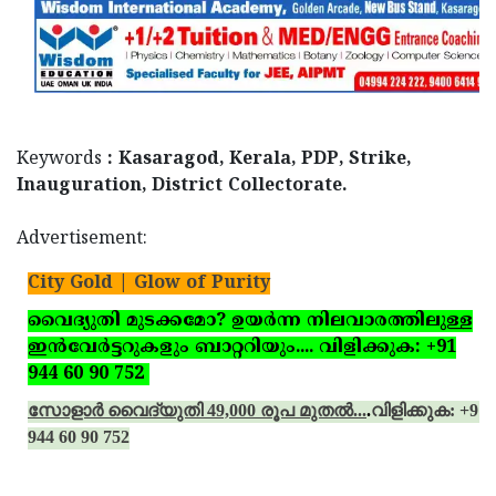
Keywords
: Kasaragod, Kerala, PDP, Strike,
Inauguration, District Collectorate.
Advertisement:
City Gold | Glow of Purity
വൈദ്യുതി മുടക്കമോ? ഉയര്‍ന്ന നിലവാരത്തിലുള്ള
ഇന്‍വേര്‍ട്ടറുകളും ബാറ്ററിയും.... വിളിക്കുക: +91
944 60 90 752
സോളാര്‍ വൈദ്യുതി 49,000 രൂപ മുതല്‍...
.
വിളിക്കുക: +91
944 60 90 752