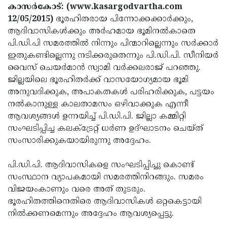
Election
Maha
കാസര്‍കോട്: (www.kasargodvartha.com
12/05/2015)
ഭൂരഹിതരായ പിന്നോക്കക്കാര്‍ക്കും,
Shivarathri
International
ആദിവാസികള്‍ക്കും അര്‍ഹമായ ഭൂമിനല്‍കാതെ
Women's
Anti-
പി.ഡി.പി സമരത്തില്‍ നിന്നും പിന്മാറില്ലെന്നും സര്‍ക്കാര്‍
ഇതുകണ്ടില്ലെന്നു നടിക്കരുതെന്നും പി.ഡി.പി. സീനിയര്‍
Day
Drug
Attukal
വൈസ് ചെയര്‍മാന്‍ സ്വാമി വര്‍ക്കലരാജ് പറഞ്ഞു.
Campaign
Pongala
Holi
ജില്ലയിലെ ഭൂരഹിതര്‍ക്ക് വാസയോഗ്യമായ ഭൂമി
അനുവദിക്കുക, അപാകതകള്‍ പരിഹരിക്കുക, പട്ടയം
2025
2025
IPL
നല്‍കാനുള്ള കാലതാമസം ഒഴിവാക്കുക എന്നീ
2025
Eid
ആവശ്യങ്ങള്‍ ഉന്നയിച്ച് പി.ഡി.പി. ജില്ലാ കമ്മിറ്റി
സംഘടിപ്പിച്ച കലക്‌ട്രേറ്റ് ധര്‍ണ ഉദ്ഘാടനം ചെയ്ത്
Al-
Waqf
സംസാരിക്കുകയായിരുന്നു അദ്ദേഹം.
Fitr
Bill
Vishu
പി.ഡി.പി. ആദിവാസികളെ സംഘടിപ്പിച്ചു കൊണ്ട്
2025
Controversy
Festival
Good
സംസ്ഥാന വ്യാപകമായി സമരത്തിനിറങ്ങും. സമരം
2025
Friday
Easter
വിജയംകാണും വരെ അത് തുടരും.
ഭൂരഹിതത്തിനെതിരെ ആദിവാസികള്‍ ഒറ്റകെട്ടായി
Observance
Sunday
By-
നില്‍ക്കണമെന്നും അദ്ദേഹം ആവശ്യപ്പെട്ടു.
2025
2025
Election
Bihar