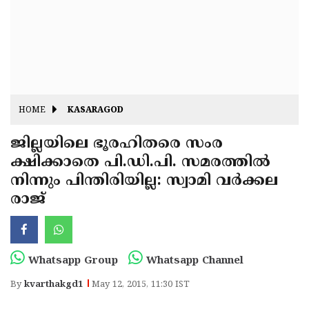
Fitr
May
Day
Eid
Al
Independence
Ad'ha
Day
Onam
HOME
KASARAGOD
J&K
State
ജില്ലയിലെ ഭൂരഹിതരെ സംര
Haryana
ക്ഷിക്കാതെ പി.ഡി.പി. സമരത്തില്‍
Assembly
State
Diwali
നിന്നും പിന്തിരിയില്ല: സ്വാമി വര്‍ക്കല
Elections
Assembly
Christmas
രാജ്
Elections
New-
Year
Republic
Whatsapp Group
Whatsapp Channel
Day
Budget
By
kvarthakgd1
May 12, 2015, 11:30 IST
Delhi