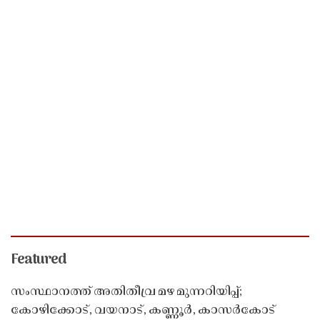
Featured
സംസ്ഥാനത്ത് അതിതീവ്ര മഴ മുന്നറിയിപ്പ്;
കോഴിക്കോട്, വയനാട്, കണ്ണൂർ, കാസർകോട്