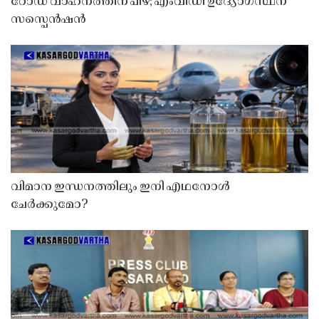
റോഡ് വാഹനത്തിന് പിഴ; എംവിഡി ഉദ്യോഗസ്ഥന്
സസ്പെൻഷൻ
വിമാന ഇന്ധനത്തിലും ഇനി എഥനോൾ
ചേർക്കുമോ?