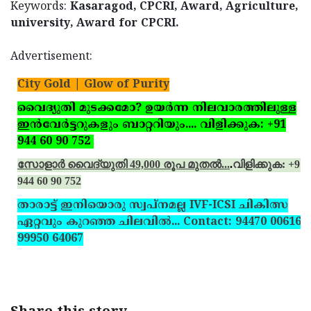
Keywords:
Kasaragod, CPCRI, Award, Agriculture,
university, Award for CPCRI.
Advertisement:
City Gold | Glow of Purity
വൈദ്യുതി മുടക്കമോ? ഉയര്‍ന്ന നിലവാരത്തിലുള്ള
ഇന്‍വേര്‍ട്ടറുകളും ബാറ്ററിയും.... വിളിക്കുക: +91
944 60 90 752
സോളാര്‍ വൈദ്യുതി 49,000 രൂപ മുതല്‍...
.
വിളിക്കുക: +91
944 60 90 752
താരാട്ട് ഇനിയൊരു സ്വപ്‌നമല്ല IVF-ICSI ചികിത്സ
ഏറ്റവും കുറഞ്ഞ ചിലവില്‍... Contact: 94470 00616,
99950 64067