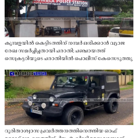
കുമ്പളയിൽ കെട്ടിടത്തിന് നമ്പർ ലഭിക്കാൻ വ്യാജ
രേഖ സമർപ്പിച്ചതായി പരാതി; പഞ്ചായത്ത്
സെക്രട്ടറിയുടെ പരാതിയിൽ പൊലീസ് കേസെടുത്തു
ദുരിതാശ്വാസ പ്രവർത്തനത്തിനെത്തിയ ഓഫ്