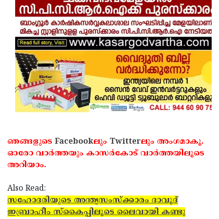
Updates
Assembly
Kerala
Polls
Local
Look
Body
Back
Election
2025
ഞങ്ങളുടെ
Facebook
ലും
Twitter
ലും അംഗമാകൂ.
ഓരോ വാര്‍ത്തയും കാസര്‍കോട് വാര്‍ത്തയിലൂടെ
അറിയാം.
Also Read:
സഹോദരിയുടെ അന്ത്യസംസ്‌ക്കാരം ദാവൂദ്
ഇബ്രാഹീം സ്‌കൈപ്പിലൂടെ ലൈവായി കണ്ടു