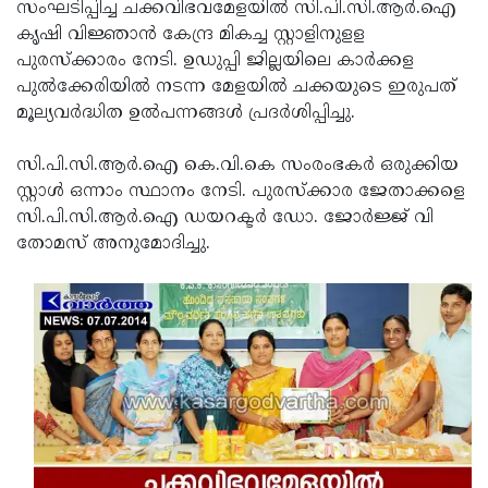
Election
സംഘടിപ്പിച്ച ചക്കവിഭവമേളയില്‍ സി.പി.സി.ആര്‍.ഐ
Maha
കൃഷി വിജ്ഞാന്‍ കേന്ദ്ര മികച്ച സ്റ്റാളിനുളള
Shivarathri
International
പുരസ്‌ക്കാരം നേടി. ഉഡുപ്പി ജില്ലയിലെ കാര്‍ക്കള
Women's
പുല്‍ക്കേരിയില്‍ നടന്ന മേളയില്‍ ചക്കയുടെ ഇരുപത്
Anti-
മൂല്യവര്‍ദ്ധിത ഉല്‍പന്നങ്ങള്‍ പ്രദര്‍ശിപ്പിച്ചു.
Day
Drug
Attukal
Campaign
Pongala
സി.പി.സി.ആര്‍.ഐ കെ.വി.കെ സംരംഭകര്‍ ഒരുക്കിയ
Holi
സ്റ്റാള്‍ ഒന്നാം സ്ഥാനം നേടി. പുരസ്‌ക്കാര ജേതാക്കളെ
2025
2025
IPL
സി.പി.സി.ആര്‍.ഐ ഡയറക്ടര്‍ ഡോ. ജോര്‍ജ്ജ് വി
2025
തോമസ് അനുമോദിച്ചു.
Eid
Al-
Waqf
Fitr
Bill
Vishu
2025
Controversy
Festival
Good
2025
Friday
Easter
Observance
Sunday
By-
2025
2025
Election
Bihar