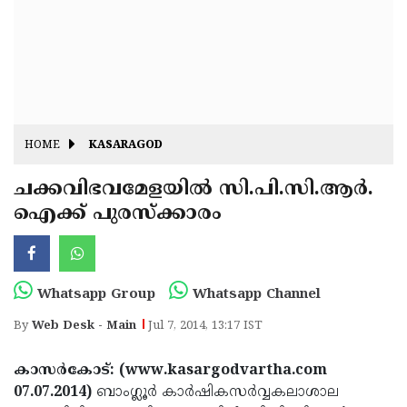
Fitr
May
Day
Eid
Al
Independence
Ad'ha
Day
Onam
HOME
KASARAGOD
J&K
State
ചക്കവിഭവമേളയില്‍ സി.പി.സി.ആര്‍.
Haryana
ഐക്ക് പുരസ്‌ക്കാരം
Assembly
State
Diwali
Elections
Assembly
Christmas
Elections
New-
Whatsapp Group
Whatsapp Channel
Year
Republic
By
Web Desk - Main
Jul 7, 2014, 13:17 IST
Day
Budget
കാസര്‍കോട്: (www.kasargodvartha.com
Delhi
07.07.2014)
ബാംഗ്ലൂര്‍ കാര്‍ഷികസര്‍വ്വകലാശാല