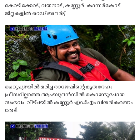
കോഴിക്കോട്, വയനാട്, കണ്ണൂർ, കാസർകോട്
ജില്ലകളിൽ റെഡ് അലർട്ട്
ചെറുപുഴയിൽ മരിച്ച രാജേഷിൻ്റെ മൃതദേഹം
ഫ്രീസറില്ലാത്ത ആംബുലൻസിൽ കൊണ്ടുപോയ
സംഭവം; വീഴ്ചയിൽ കണ്ണൂർ എഡിഎം വിശദീകരണം
തേടി