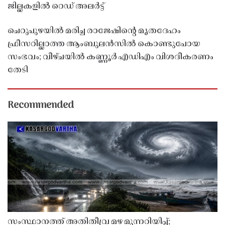
ജില്ലകളിൽ റെഡ് അലർട്ട്
ചെറുപുഴയിൽ മരിച്ച രാജേഷിൻ്റെ മൃതദേഹം
ഫ്രീസറില്ലാത്ത ആംബുലൻസിൽ കൊണ്ടുപോയ
സംഭവം; വീഴ്ചയിൽ കണ്ണൂർ എഡിഎം വിശദീകരണം
തേടി
Recommended
സംസ്ഥാനത്ത് അതിതീവ്ര മഴ മുന്നറിയിപ്പ്;