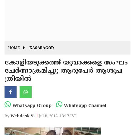
Fitr
May
Day
Eid
Al
Independence
Ad'ha
Day
Onam
HOME
KASARAGOD
J&K
State
കോളിയടുക്കത്ത് യുവാക്കളെ സംഘം
Haryana
ചേര്‍ന്നാക്രമിച്ചു; ആറുപേര്‍ ആശുപ
Assembly
State
Diwali
ത്രിയില്‍
Elections
Assembly
Christmas
Elections
New-
Year
Republic
Whatsapp Group
Whatsapp Channel
Day
Budget
By
Webdesk Vi
Jul 8, 2012, 13:17 IST
Delhi