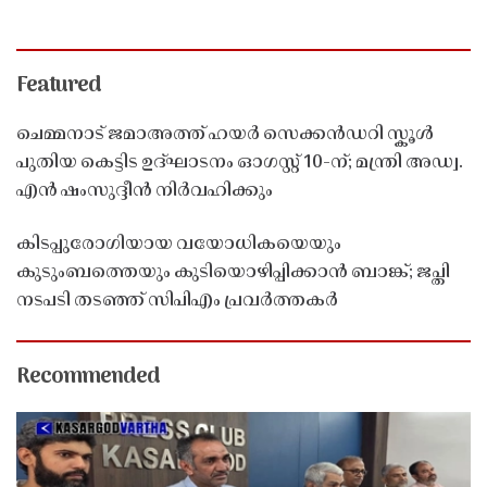
Featured
ചെമ്മനാട് ജമാഅത്ത് ഹയർ സെക്കൻഡറി സ്കൂൾ
പുതിയ കെട്ടിട ഉദ്ഘാടനം ഓഗസ്റ്റ് 10-ന്; മന്ത്രി അഡ്വ.
എൻ ഷംസുദ്ദീൻ നിർവഹിക്കും
കിടപ്പുരോഗിയായ വയോധികയെയും
കുടുംബത്തെയും കുടിയൊഴിപ്പിക്കാൻ ബാങ്ക്; ജപ്തി
നടപടി തടഞ്ഞ് സിപിഎം പ്രവർത്തകർ
Recommended