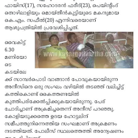
ഫായിസ്(17), സഹോദരന്‍ ഫരീദ്(23), പെയിന്റിംദ്
Updates
Assembly
Kerala
തൊഴിലാളിയും മൊയ്തീന്‍കുട്ടിയുടെ മകനുമായ
Polls
Local
Look
കെ.എം. സഫീല്‍(20) എന്നിവരെയാണ്
ആശുപത്രിയില്‍ പ്രവേശിപ്പിച്ചത്.
Body
Back
Election
2025
വൈകിട്ട്
6.30
മണിയോ
ടെ
കടയിലേ
ക്ക് സാമ്പര്‍പൊടി വാങ്ങാന്‍ പോവുകയായിരുന്ന
അനീസിനെ ഒരു സംഘം വഴിയില്‍ തടഞ്ഞ് വലിച്ചിട്ട്
കത്തികൊണ്ട് കൈത്തണ്ടയില്‍
കുത്തിപരിക്കേല്‍പ്പിക്കുകയായിരുന്നു. പേര്
ചോദിച്ചാണ് അക്രമിച്ചതെന്ന് അനീസ് പറഞ്ഞു.
കോളിയടുക്കത്തെ ഉദയ ഹോട്ടലിന്
സമീപത്തുനിന്നെത്തിയ സംഘമാണ് അക്രമണം
നടത്തിയത്. പോലീസ് സ്ഥലത്തെത്തി അന്വേഷണം