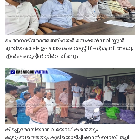
ചെമ്മനാട് ജമാഅത്ത് ഹയർ സെക്കൻഡറി സ്കൂൾ
പുതിയ കെട്ടിട ഉദ്ഘാടനം ഓഗസ്റ്റ് 10-ന്; മന്ത്രി അഡ്വ.
എൻ ഷംസുദ്ദീൻ നിർവഹിക്കും
കിടപ്പുരോഗിയായ വയോധികയെയും
കുടുംബത്തെയും കുടിയൊഴിപ്പിക്കാൻ ബാങ്ക്; ജപ്തി