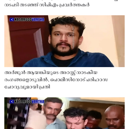
നടപടി തടഞ്ഞ് സിപിഎം പ്രവർത്തകർ
അർജുൻ ആയങ്കിയുടെ അറസ്റ്റ് നാടകീയ
രംഗങ്ങളൊടുവിൽ, പൊലീസിനോട് പരിഹാസ
ചോദ്യവുമായി പ്രതി