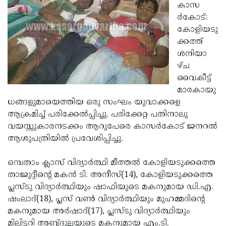
Election
Maha
കാസ
ര്‍കോട്:
Shivarathri
International
കോളിയടു
Women's
Anti-
ക്കത്ത്
ശനിയാ
Day
Drug
Attukal
ഴ്ച
Campaign
Pongala
Holi
വൈകീട്ട്
മാരകായു
2025
2025
IPL
ധങ്ങളുമായെത്തിയ ഒരു സംഘം യുവാക്കളെ
2025
Eid
ആക്രമിച്ച് പരിക്കേല്‍പ്പിച്ചു. പരിക്കേറ്റ പതിനാലു
വയസ്സുകാരനടക്കം ആറുപേരെ കാസര്‍കോട് ജനറല്‍
Al-
Waqf
ആശുപത്രിയില്‍ പ്രവേശിപ്പിച്ചു.
Fitr
Bill
Vishu
ഒമ്പതാം ക്ലാസ് വിദ്യാര്‍ത്ഥി മീത്തല്‍ കോളിയടുക്കത്തെ
2025
Controversy
Festival
Good
താജുദ്ദീന്റെ മകന്‍ ടി. അനീസ്(14), കോളിയടുക്കത്തെ
2025
Friday
Easter
പ്ലസ്ടു വിദ്യാര്‍ത്ഥിയും ഷാഫിയുടെ മകനുമായ ഡി.എ.
ഷംലാദ്(18), പ്ലസ് വണ്‍ വിദ്യാര്‍ത്ഥിയും മുഹമ്മദിന്റെ
Observance
Sunday
By-
മകനുമായ അര്‍ഷാദ്(17), പ്ലസ്ടു വിദ്യാര്‍ത്ഥിയും
2025
2025
Election
Bihar
മിലിട്ടറി അബ്ദുല്ലയുടെ മകനുമായ എം.ടി.