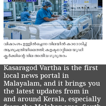
വിഷാംശം ഉള്ളിൽച്ചെന്ന നിലയിൽ കാറോടിച്ച്
ആശുപത്രിയിലെത്തി; കളക്ടറേറ്റിലെ യുഡി
ക്ലർക്കിൻ്റെ നില അതീവ ഗുരുതരം
Kasaragod Vartha is the first
local news portal in
Malayalam, and it brings you
the latest updates from in
and around Kerala, especially