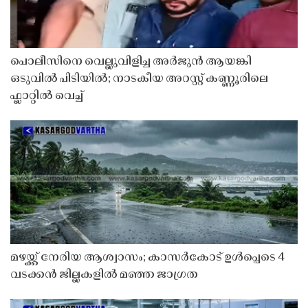
പൊലീസിനെ വെല്ലുവിളിച്ച അർജുൻ ആയങ്കി
ഒടുവിൽ പിടിയിൽ; നാടകീയ അറസ്റ്റ് കണ്ണൂരിലെ
ഫ്ലാറ്റിൽ വെച്ച്
മഴയ്ക്ക് നേരിയ ആശ്വാസം; കാസർകോട് ഉൾപ്പെടെ 4
വടക്കൻ ജില്ലകളിൽ മഞ്ഞ ജാഗ്രത