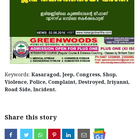
Updates
Assembly
Kerala
Polls
Local
Look
Body
Back
Election
2025
Keywords:
Kasaragod, Jeep, Congress, Shop,
Violence, Police, Complaint, Destroyed, Iriyanni,
Road Side, Incident.
Share this story