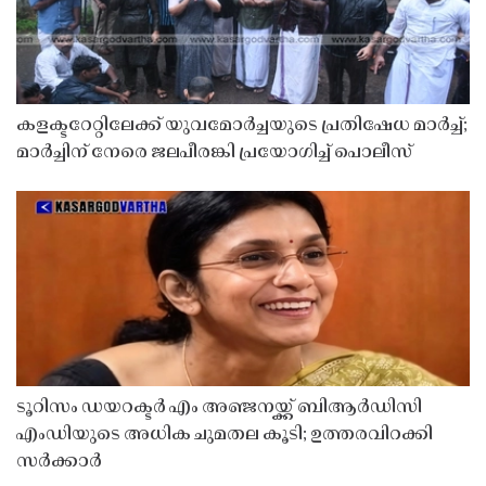
കളക്ടറേറ്റിലേക്ക് യുവമോർച്ചയുടെ പ്രതിഷേധ മാർച്ച്;
മാർച്ചിന് നേരെ ജലപീരങ്കി പ്രയോഗിച്ച് പൊലീസ്
ടൂറിസം ഡയറക്ടർ എം അഞ്ജനയ്ക്ക് ബിആർഡിസി
എംഡിയുടെ അധിക ചുമതല കൂടി; ഉത്തരവിറക്കി
സർക്കാർ