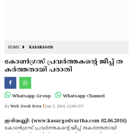
Fitr
May
Day
Eid
Al
Independence
Ad'ha
Day
Onam
HOME
KASARAGOD
J&K
State
കോണ്‍ഗ്രസ് പ്രവര്‍ത്തകന്റെ ജീപ്പ് ത
Haryana
കര്‍ത്തതായി പരാതി
Assembly
State
Diwali
Elections
Assembly
Christmas
Elections
New-
Whatsapp Group
Whatsapp Channel
Year
Republic
By
Web Desk Beta
Jun 2, 2016, 12:00 IST
Day
Budget
ഇരിയണ്ണി: (www.kasargodvartha.com 02.06.2016)
Delhi
കോണ്‍ഗ്രസ് പ്രവര്‍ത്തകന്റെ ജീപ്പ് തകര്‍ത്തതായി