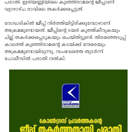
Election
പരാതി. ഇരിയണ്ണിയിലെ കുഞ്ഞിരാമന്റെ ജീപ്പാണ്
Maha
വ്യാഴാഴ്ച രാവിലെ തകര്‍ക്കപ്പെട്ടത്.
Shivarathri
International
Women's
റോഡരികില്‍ ജീപ്പ് നിര്‍ത്തിയിട്ടിരിക്കുമ്പോഴാണ്
Anti-
അക്രമമുണ്ടായത്. ജീപ്പിന്റെ ടയര്‍ കുത്തികീറുകയും
Day
Drug
Attukal
ചില്ല് തകര്‍ക്കപ്പെടുകയും ചെയ്തിട്ടുണ്ട്. തിരഞ്ഞെടുപ്പ്
Campaign
Pongala
കാലത്ത് കുഞ്ഞിരാമന്റെ കടയ്ക്ക് നേരെയും
Holi
അക്രമമുണ്ടായിരുന്നു. സംഭവത്തെ തുടര്‍ന്ന്
2025
2025
IPL
പോലീസില്‍ പരാതി നല്‍കി.
2025
Eid
Al-
Waqf
Fitr
Bill
Vishu
2025
Controversy
Festival
Good
2025
Friday
Easter
Observance
Sunday
By-
2025
2025
Election
Bihar