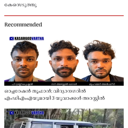
കേസെടുത്തു
Recommended
ഓപ്പറേഷൻ തൂഫാൻ; വിദ്യാനഗറിൽ
എംഡിഎംഎയുമായി 3 യുവാക്കൾ അറസ്റ്റിൽ