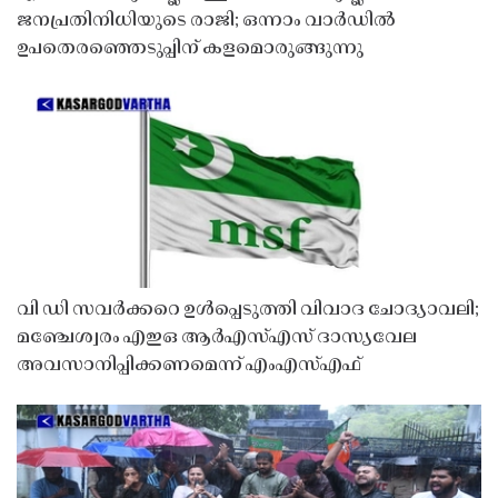
ജനപ്രതിനിധിയുടെ രാജി; ഒന്നാം വാർഡിൽ
ഉപതെരഞ്ഞെടുപ്പിന് കളമൊരുങ്ങുന്നു
വി ഡി സവർക്കറെ ഉൾപ്പെടുത്തി വിവാദ ചോദ്യാവലി;
മഞ്ചേശ്വരം എഇഒ ആർഎസ്എസ് ദാസ്യവേല
അവസാനിപ്പിക്കണമെന്ന് എംഎസ്എഫ്