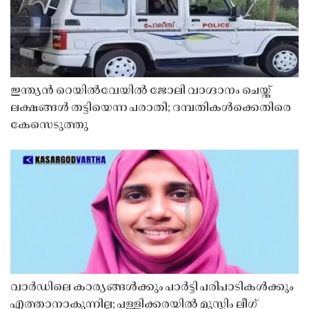
ഇന്ത്യൻ റെയിൽവേയിൽ ജോലി വാഗ്ദാനം ചെയ്ത്
ലക്ഷങ്ങൾ തട്ടിയെന്ന പരാതി; ദമ്പതികൾക്കെതിരെ
കേസെടുത്തു
വാർഡിലെ കാര്യങ്ങൾക്കും പാർട്ടി പരിപാടികൾക്കും
എത്താനാകുന്നില്ല; പള്ളിക്കരയിൽ മുസ്ലിം ലീഗ്