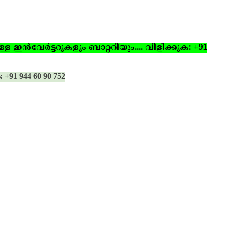
ഇന്‍വേര്‍ട്ടറുകളും ബാറ്ററിയും.... വിളിക്കുക: +91
: +91 944 60 90 752