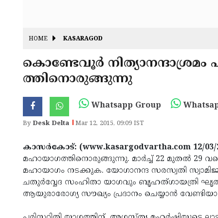
HOME
KASARAGOD
കൊണ്ടേവൂര്‍ നിത്യാനന്ദാശ്രമ
ത്തിനൊരുങ്ങുന്നു
Whatsapp Group
Whatsap
By
Desk Delta
Mar 12, 2015, 09:09 IST
കാസര്‍കോട്: (www.kasargodvartha.com 12/03/
മഹായാഗത്തിനൊരുങ്ങുന്നു. മാര്‍ച്ച് 22 മുതല്‍ 29
മഹായാഗം നടക്കുക. യോഗാനന്ദ സരസ്വതി സ്വാമിജി
ചതുര്‍വ്വേദ സംഹിതാ യാഗവും ബൃഹത്ഗായത്രി ഘൃ
ആയുരാരോഗ്യ സൗഖ്യം പ്രദാനം ചെയ്യാന്‍ വേണ്ടിയാ
പരിസ്ഥിതി യാഗത്തിന് അഗസ്ത്യ മഹര്‍ഷിയുടെ ലാട വ