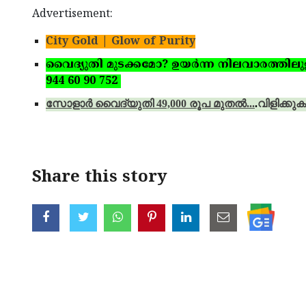
Advertisement:
City Gold | Glow of Purity
വൈദ്യുതി മുടക്കമോ? ഉയര്‍ന്ന നിലവാരത്തിലുള്ള 
944 60 90 752
സോളാര്‍ വൈദ്യുതി 49,000 രൂപ മുതല്‍...
.
വിളിക്കുക
Share this story