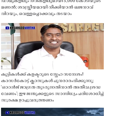
ഡാമുകളിലും നദികളിലുമായി 5,000 കോടിയുടെ
മണൽ; ശാസ്ത്രീയമായി നീക്കിയാൽ ഖജനാവ്
നിറയും, വെള്ളപ്പൊക്കവും തടയാം
കുട്ടികൾക്ക് കളക്ടറുടെ സ്നേഹ സന്ദേശം!
കാസർകോട്ട് ക്ലാസുകൾ പുനരാരംഭിക്കുന്നു;
‘ഓറൻജ് ജാഗ്രത തുടരുന്നതിനാൽ അതീവ ശ്രദ്ധ
വേണം’; ഇഴ ജന്തുക്കളുടെ സാന്നിധ്യം പരിശോധിച്ച്
സുരക്ഷ ഉറപ്പുവരുത്തണം