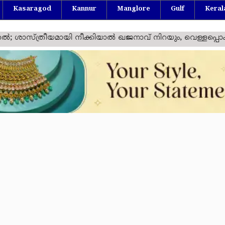
Kasaragod
Kannur
Manglore
Gulf
Keral