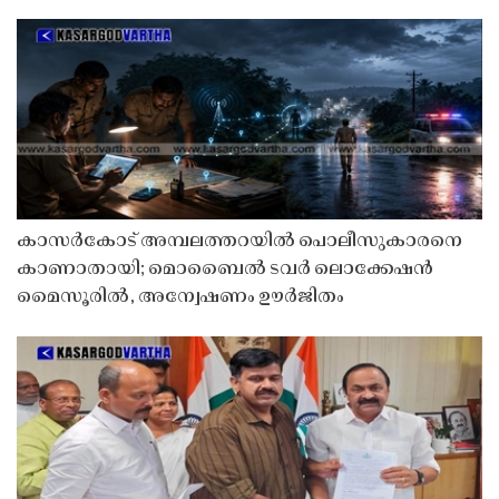
കാസർകോട് അമ്പലത്തറയിൽ പൊലീസുകാരനെ
കാണാതായി; മൊബൈൽ ടവർ ലൊക്കേഷൻ
മൈസൂരിൽ, അന്വേഷണം ഊർജിതം