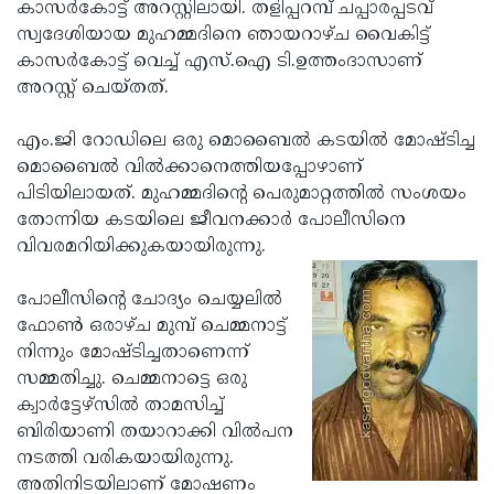
Election
കാസര്‍കോട്ട് അറസ്റ്റിലായി. തളിപ്പറമ്പ് ചപ്പാരപ്പടവ്
Maha
സ്വദേശിയായ മുഹമ്മദിനെ ഞായറാഴ്ച വൈകിട്ട്
Shivarathri
International
കാസര്‍കോട്ട് വെച്ച് എസ്.ഐ ടി.ഉത്തംദാസാണ്
Women's
അറസ്റ്റ് ചെയ്തത്.
Anti-
Day
Drug
Attukal
എം.ജി റോഡിലെ ഒരു മൊബൈല്‍ കടയില്‍ മോഷ്ടിച്ച
Campaign
Pongala
മൊബൈല്‍ വില്‍ക്കാനെത്തിയപ്പോഴാണ്
Holi
പിടിയിലായത്. മുഹമ്മദിന്റെ പെരുമാറ്റത്തില്‍ സംശയം
2025
2025
IPL
തോന്നിയ കടയിലെ ജീവനക്കാര്‍ പോലീസിനെ
2025
വിവരമറിയിക്കുകയായിരുന്നു.
Eid
Al-
Waqf
പോലീസിന്റെ ചോദ്യം ചെയ്യലില്‍
Fitr
Bill
ഫോണ്‍ ഒരാഴ്ച മുമ്പ് ചെമ്മനാട്ട്
Vishu
നിന്നും മോഷ്ടിച്ചതാണെന്ന്
2025
Controversy
Festival
Good
സമ്മതിച്ചു. ചെമ്മനാട്ടെ ഒരു
2025
Friday
ക്വാര്‍ട്ടേഴ്‌സില്‍ താമസിച്ച്
Easter
ബിരിയാണി തയാറാക്കി വില്‍പന
Observance
Sunday
By-
നടത്തി വരികയായിരുന്നു.
2025
2025
Election
അതിനിടയിലാണ് മോഷണം
Bihar