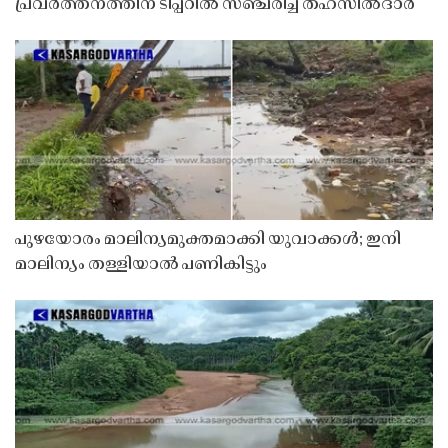
പ്രവർത്തനത്തിന് ടിപ്പറിൽ സഞ്ചരിച്ച് തഹസിൽദാർ
പുഴയോരം മാലിന്യമുക്തമാക്കി യുവാക്കൾ; ഇനി
മാലിന്യം തള്ളിയാൽ പണികിട്ടും