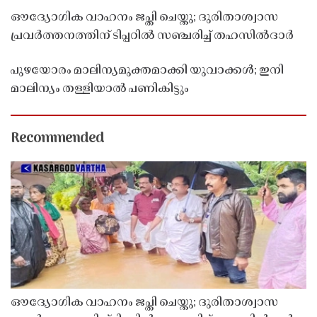
ഔദ്യോഗിക വാഹനം ജപ്തി ചെയ്തു; ദുരിതാശ്വാസ
പ്രവർത്തനത്തിന് ടിപ്പറിൽ സഞ്ചരിച്ച് തഹസിൽദാർ
പുഴയോരം മാലിന്യമുക്തമാക്കി യുവാക്കൾ; ഇനി
മാലിന്യം തള്ളിയാൽ പണികിട്ടും
Recommended
ഔദ്യോഗിക വാഹനം ജപ്തി ചെയ്തു; ദുരിതാശ്വാസ