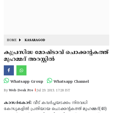
Fitr
May
Day
Eid
Al
Independence
Ad'ha
Day
Onam
HOME
KASARAGOD
J&K
State
കുപ്രസിദ്ധ മോഷ്ടാവ് ചൊക്കന്റകത്ത്
Haryana
മുഹമ്മദ് അറസ്റ്റില്‍
Assembly
State
Diwali
Elections
Assembly
Christmas
Elections
New-
Whatsapp Group
Whatsapp Channel
Year
Republic
By
Web Desk Pre
Jul 29, 2013, 17:28 IST
Day
Budget
കാസര്‍കോട്:
വീട് കവര്‍ച്ചയടക്കം നിരവധി
Delhi
കേസുകളില്‍ പ്രതിയായ ചൊക്കന്റകത്ത് മുഹമ്മദ്(40)