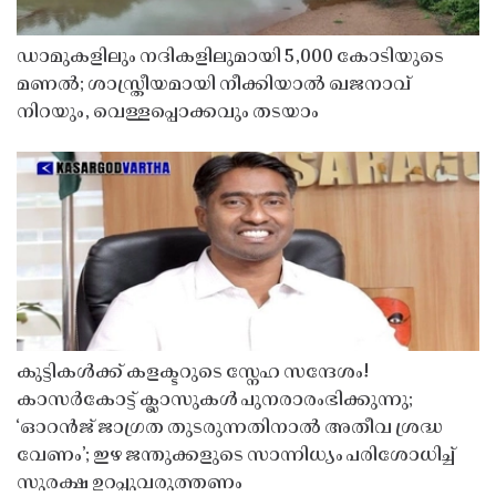
ഡാമുകളിലും നദികളിലുമായി 5,000 കോടിയുടെ
മണൽ; ശാസ്ത്രീയമായി നീക്കിയാൽ ഖജനാവ്
നിറയും, വെള്ളപ്പൊക്കവും തടയാം
കുട്ടികൾക്ക് കളക്ടറുടെ സ്നേഹ സന്ദേശം!
കാസർകോട്ട് ക്ലാസുകൾ പുനരാരംഭിക്കുന്നു;
‘ഓറൻജ് ജാഗ്രത തുടരുന്നതിനാൽ അതീവ ശ്രദ്ധ
വേണം’; ഇഴ ജന്തുക്കളുടെ സാന്നിധ്യം പരിശോധിച്ച്
സുരക്ഷ ഉറപ്പുവരുത്തണം