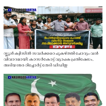
സ്കൂൾ ക്വിസിൽ സവർക്കറെ പുകഴ്ത്തി ചോദ്യം വൻ
വിവാദമായി: കാസർകോട്ട് വ്യാപക പ്രതിഷേധം,
അടിയന്തര റിപ്പോർട്ട് തേടി ഡിഡിഇ