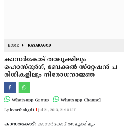
Fitr
May
Day
Eid
Al
Independence
Ad'ha
Day
Onam
HOME
KASARAGOD
J&K
State
കാസര്‍കോട് താലൂക്കിലും
Haryana
ഹൊസ്ദുര്‍ഗ്, ബേക്കല്‍ സ്‌റ്റേഷന്‍ പ
Assembly
State
Diwali
രിധികളിലും നിരോധനാജ്ഞ
Elections
Assembly
Christmas
Elections
New-
Year
Republic
Whatsapp Group
Whatsapp Channel
Day
Budget
By
kvarthakgd1
Jul 21, 2013, 21:10 IST
Delhi
കാസര്‍കോട്:
കാസര്‍കോട് താലൂക്കിലും