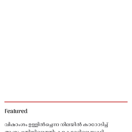
Featured
വിഷാംശം ഉള്ളിൽച്ചെന്ന നിലയിൽ കാറോടിച്ച്