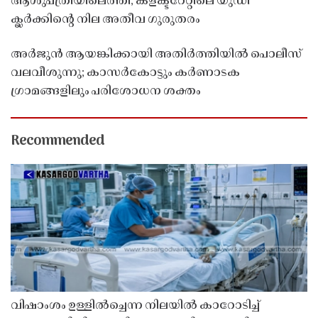
ആശുപത്രിയിലെത്തി; കളക്ടറേറ്റിലെ യുഡി
ക്ലർക്കിൻ്റെ നില അതീവ ഗുരുതരം
അർജുൻ ആയങ്കിക്കായി അതിർത്തിയിൽ പൊലീസ്
വലവീശുന്നു; കാസർകോട്ടും കർണാടക
ഗ്രാമങ്ങളിലും പരിശോധന ശക്തം
Recommended
വിഷാംശം ഉള്ളിൽച്ചെന്ന നിലയിൽ കാറോടിച്ച്