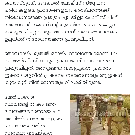
Election
Maha
ഹൊസ്ദുര്‍ഗ്, ബേക്കല്‍ പോലീസ് സ്‌റ്റേഷന്‍
പരിധികളിലെ പ്രദേശങ്ങളിലും ഒരാഴ്ചത്തേക്ക്
Shivarathri
International
നിരോധനാജ്ഞ പ്രഖ്യാപിച്ചു. ജില്ലാ പോലീസ് ചീഫ്
Women's
Anti-
തോംസണ്‍ ജോസിന്റെ ശുപാര്‍ശ പ്രകാരം ജില്ലാ
കലക്ടര്‍ പി.എസ് മുഹമ്മദ് സഗീറാണ് ഞായറാഴ്ച
Day
Drug
Attukal
ഉച്ചയ്ക്ക് നിരോധനാജ്ഞ പ്രഖ്യാപിച്ചത്.
Campaign
Pongala
Holi
ഞായറാഴ്ച മുതല്‍ ഒരാഴ്ചക്കാലത്തേക്കാണ് 144
2025
2025
IPL
സി.ആര്‍.പി.സി വകുപ്പ് പ്രകാരം നിരോധനാജ്ഞ
2025
Eid
പ്രഖ്യാപിച്ചത്. അനുബന്ധ വകുപ്പുകള്‍ പ്രകാരം
ഇക്കാലയളവില്‍ പ്രകടനം നടത്തുന്നതും ആളുകള്‍
Al-
Waqf
കൂട്ടംകൂടി നില്‍ക്കുന്നതും വിലക്കിയിട്ടുണ്ട്.
Fitr
Bill
Vishu
മേല്‍പറഞ്ഞ
2025
Controversy
Festival
Good
സ്ഥലങ്ങളില്‍ കഴിഞ്ഞ
2025
Friday
Easter
ദിവസങ്ങളിലുണ്ടായ ചില
അനിഷ്ട സംഭവങ്ങളുടെ
Observance
Sunday
By-
പശ്ചാത്തലത്തില്‍
2025
2025
Election
Bihar
സുരക്ഷാ നടപടികള്‍