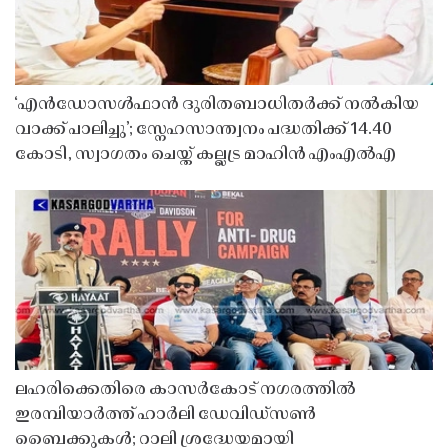
‘എൻഡോസൾഫാൻ ദുരിതബാധിതർക്ക് നൽകിയ
വാക്ക് പാലിച്ചു’; സ്നേഹസാന്ത്വനം പദ്ധതിക്ക് 14.40
കോടി, സ്വാഗതം ചെയ്ത് കല്ലട്ര മാഹിൻ എംഎൽഎ
ലഹരിക്കെതിരെ കാസർകോട് നഗരത്തിൽ
ഇരമ്പിയാർത്ത് ഹാർലി ഡേവിഡ്‌സൺ
ബൈക്കുകൾ; റാലി ശ്രദ്ധേയമായി