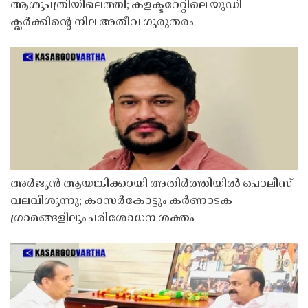
ആശുപത്രിയിലെത്തി; കളക്ടറേറ്റിലെ യുഡി
ക്ലർക്കിൻ്റെ നില അതീവ ഗുരുതരം
അർജുൻ ആയങ്കിക്കായി അതിർത്തിയിൽ പൊലീസ്
വലവീശുന്നു; കാസർകോട്ടും കർണാടക
ഗ്രാമങ്ങളിലും പരിശോധന ശക്തം