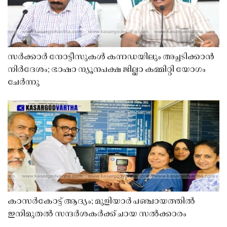
സർക്കാർ നോട്ടീസുകൾ കന്നഡയിലും അച്ചടിക്കാൻ
നിർദേശം; ഭാഷാ ന്യൂനപക്ഷ ജില്ലാ കമ്മിറ്റി യോഗം
ചേർന്നു
കാസർകോട്ട് ആദ്യം; മുളിയാർ പഞ്ചായത്തിൽ
ഇനിമുതൽ സന്ദർശകർക്ക് ചായ സൽക്കാരം