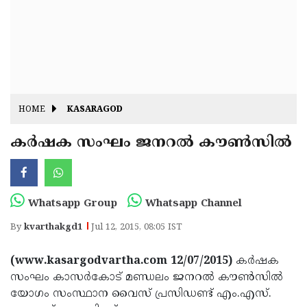
Fitr
May
Day
Eid
Al
Independence
Ad'ha
Day
Onam
HOME
KASARAGOD
J&K
State
കര്‍ഷക സംഘം ജനറല്‍ കൗണ്‍സില്‍
Haryana
Assembly
State
Diwali
Elections
Assembly
Christmas
Whatsapp Group
Whatsapp Channel
Elections
New-
By
kvarthakgd1
Jul 12, 2015, 08:05 IST
Year
Republic
(www.kasargodvartha.com 12/07/2015)
കര്‍ഷക
Day
Budget
സംഘം കാസര്‍കോട് മണ്ഡലം ജനറല്‍ കൗണ്‍സില്‍
Delhi
യോഗം സംസ്ഥാന വൈസ് പ്രസിഡണ്ട് എം.എസ്.