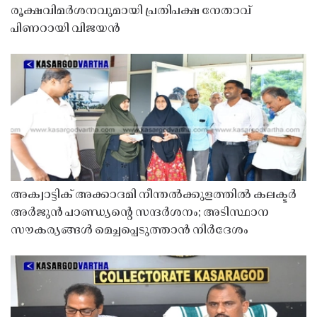
രൂക്ഷവിമർശനവുമായി പ്രതിപക്ഷ നേതാവ്
പിണറായി വിജയൻ
അക്വാട്ടിക് അക്കാദമി നീന്തൽക്കുളത്തിൽ കലക്ടർ
അർജുൻ പാണ്ഡ്യൻ്റെ സന്ദർശനം; അടിസ്ഥാന
സൗകര്യങ്ങൾ മെച്ചപ്പെടുത്താൻ നിർദേശം