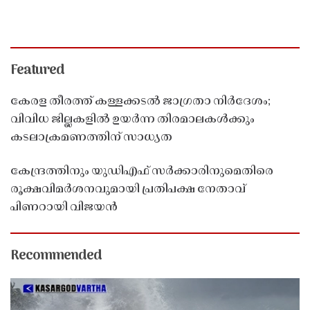
Featured
കേരള തീരത്ത് കള്ളക്കടൽ ജാഗ്രതാ നിർദേശം;
വിവിധ ജില്ലകളിൽ ഉയർന്ന തിരമാലകൾക്കും
കടലാക്രമണത്തിന് സാധ്യത
കേന്ദ്രത്തിനും യുഡിഎഫ് സർക്കാരിനുമെതിരെ
രൂക്ഷവിമർശനവുമായി പ്രതിപക്ഷ നേതാവ്
പിണറായി വിജയൻ
Recommended