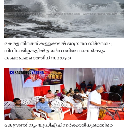
കേരള തീരത്ത് കള്ളക്കടൽ ജാഗ്രതാ നിർദേശം;
വിവിധ ജില്ലകളിൽ ഉയർന്ന തിരമാലകൾക്കും
കടലാക്രമണത്തിന് സാധ്യത
കേന്ദ്രത്തിനും യുഡിഎഫ് സർക്കാരിനുമെതിരെ