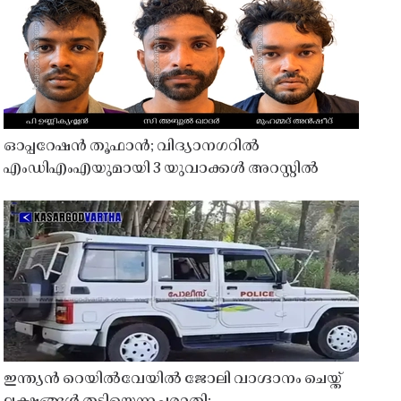
ഓപ്പറേഷൻ തൂഫാൻ; വിദ്യാനഗറിൽ
എംഡിഎംഎയുമായി 3 യുവാക്കൾ അറസ്റ്റിൽ
ഇന്ത്യൻ റെയിൽവേയിൽ ജോലി വാഗ്ദാനം ചെയ്ത്