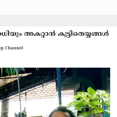
യും അകറ്റാന്‍ കുട്ടിതെയ്യങ്ങള്‍
p Channel