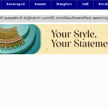
Kasaragod
Kannur
Manglore
Gulf
Keral