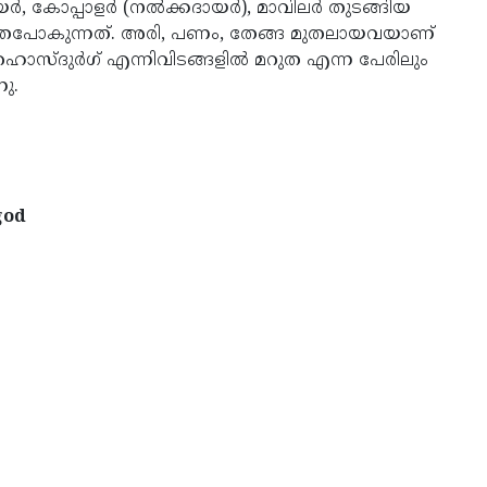
, കോപ്പാളര്‍ (നല്‍ക്കദായര്‍), മാവിലര്‍ തുടങ്ങിയ
ത്രപോകുന്നത്. അരി, പണം, തേങ്ങ മുതലായവയാണ്
ൊസ്ദുര്‍ഗ് എന്നിവിടങ്ങളില്‍ മറുത എന്ന പേരിലും
ു.
god