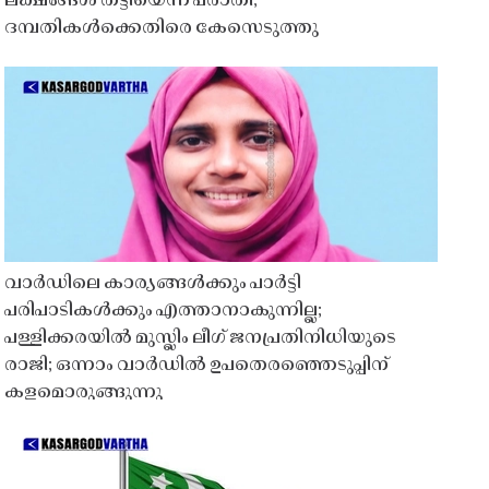
ലക്ഷങ്ങൾ തട്ടിയെന്ന പരാതി;
ദമ്പതികൾക്കെതിരെ കേസെടുത്തു
വാർഡിലെ കാര്യങ്ങൾക്കും പാർട്ടി
പരിപാടികൾക്കും എത്താനാകുന്നില്ല;
പള്ളിക്കരയിൽ മുസ്ലിം ലീഗ് ജനപ്രതിനിധിയുടെ
രാജി; ഒന്നാം വാർഡിൽ ഉപതെരഞ്ഞെടുപ്പിന്
കളമൊരുങ്ങുന്നു