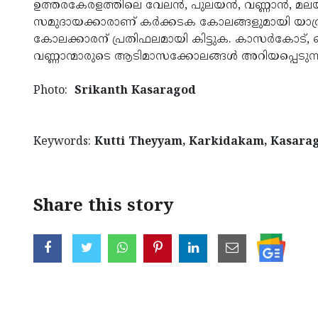
ഉത്തരകേരളത്തിലെ വേലന്‍, പുലയന്‍, വണ്ണാന്‍, മലയര്‍
സമുദായക്കാരാണ് കര്‍ക്കടക കോലങ്ങളുമായി യാ
കോലക്കാരന് പ്രതിഫലമായി കിട്ടുക. കാസര്‍കോട്, ഹ
വണ്ണാന്മാരുടെ ആടിമാസക്കോലങ്ങള്‍ അറിയപ്പെടുന്ന
Photo:
Srikanth Kasaragod
Keywords:
Kutti Theyyam, Karkidakam, Kasara
Share this story