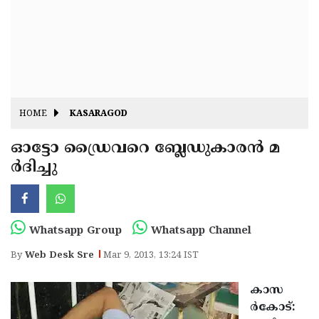
Fitr
May
Day
Eid
Al
Independence
Ad'ha
Day
Onam
HOME
KASARAGOD
J&K
State
ഓട്ടോ ഡ്രൈവറെ ബ്ലേഡുകാരന്‍ മ
Haryana
ര്‍ദിച്ചു
Assembly
State
Diwali
Elections
Assembly
Christmas
Elections
New-
Whatsapp Group
Whatsapp Channel
Year
Republic
By
Web Desk Sre
Mar 9, 2013, 13:24 IST
Day
Budget
കാസ
Delhi
ര്‍കോട്: