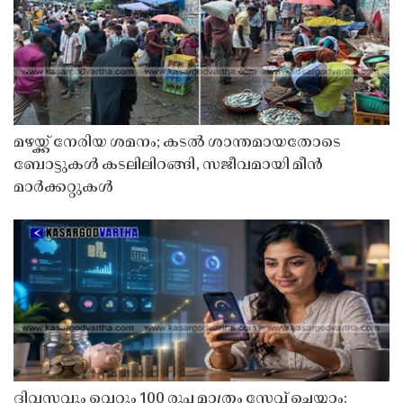
മഴയ്ക്ക് നേരിയ ശമനം; കടൽ ശാന്തമായതോടെ
ബോട്ടുകൾ കടലിലിറങ്ങി, സജീവമായി മീൻ
മാർക്കറ്റുകൾ
ദിവസവും വെറും 100 രൂപ മാത്രം സേവ് ചെയ്യാം;