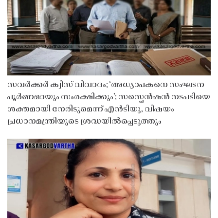
സവർക്കർ ക്വിസ് വിവാദം; ‘അധ്യാപകനെ സംഘടന
പൂർണമായും സംരക്ഷിക്കും’; സസ്പെൻഷൻ നടപടിയെ
ശക്തമായി നേരിടുമെന്ന് എൻടിയു, വിഷയം
പ്രധാനമന്ത്രിയുടെ ശ്രദ്ധയിൽപ്പെടുത്തും