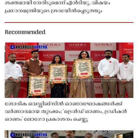
ശക്തമായി നേരിടുമെന്ന് എൻടിയു, വിഷയം
പ്രധാനമന്ത്രിയുടെ ശ്രദ്ധയിൽപ്പെടുത്തും
Recommended
ശോഭിക വെഡ്ഡിങ്സിൽ ഓണാഘോഷങ്ങൾക്ക്
വർണാഭമായ തുടക്കം; 'ട്രെൻഡ് ഓണം, ട്രഡിഷൻ
ഓണം' ലോഗോ പ്രകാശനം ചെയ്തു