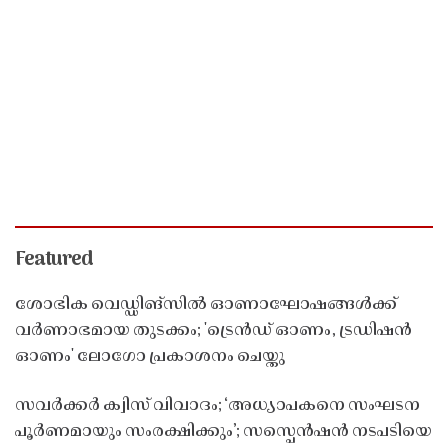
Featured
ശോഭിക വെഡ്ഡിങ്സിൽ ഓണാഘോഷങ്ങൾക്ക്
വർണാഭമായ തുടക്കം; 'ട്രെൻഡ് ഓണം, ട്രഡിഷൻ
ഓണം' ലോഗോ പ്രകാശനം ചെയ്തു
സവർക്കർ ക്വിസ് വിവാദം; ‘അധ്യാപകനെ സംഘടന
പൂർണമായും സംരക്ഷിക്കും’; സസ്പെൻഷൻ നടപടിയെ