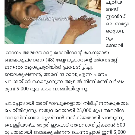
Election
പുതിയ
Maha
ബസ്
Shivarathri
International
സ്റ്റാന്‍ഡി
Women's
ലെ ഓട്ടോ
Anti-
ഡ്രൈവ
Day
Drug
Attukal
റും
Campaign
Pongala
ബോവി
Holi
ക്കാനം അമ്മങ്കോട്ടെ ഗോവിന്ദന്റെ മകനുമായ
2025
2025
IPL
ബാലകൃഷ്ണനെ (48) ബ്ലേഡുകാരന്റെ മര്‍ദനമേറ്റ്
2025
ജനറല്‍ ആശുപത്രിയില്‍ പ്രവേശിപ്പിച്ചു.
Eid
ബാലകൃഷ്ണന്‍, അരവിന്ദ റാവു എന്ന പണം
Al-
Waqf
പലിശയ്ക്ക് കൊടുക്കുന്ന ആളില്‍ നിന്ന് രണ്ട് വര്‍ഷം
Fitr
Bill
മുമ്പ് 5,000 രൂപ കടം വാങ്ങിയിരുന്നു.
Vishu
2025
Controversy
Festival
Good
പലപ്പോഴായി അത് ഘഡുക്കളായി തിരിച്ച് നല്‍കുകയും
2025
Friday
ചെയ്തിരുന്നു. ഇതുവരെയായി 25,000 രൂപ അരവിന്ദ
Easter
റാവുവിന് ബാലകൃഷ്ണന്‍ നല്‍കിയതായി പറയുന്നു.
Observance
Sunday
By-
വെള്ളിയാഴ്ച രാത്രി ഇടപാട് അവസാനിപ്പിക്കാന്‍ 500
2025
2025
Election
രൂപയുമായി ബാലകൃഷ്ണന്‍ ചെന്നപ്പോള്‍ ഇനി 5,000
Bihar