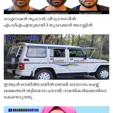
ഓപ്പറേഷൻ തൂഫാൻ; വിദ്യാനഗറിൽ
എംഡിഎംഎയുമായി 3 യുവാക്കൾ അറസ്റ്റിൽ
ഇന്ത്യൻ റെയിൽവേയിൽ ജോലി വാഗ്ദാനം ചെയ്ത്
ലക്ഷങ്ങൾ തട്ടിയെന്ന പരാതി; ദമ്പതികൾക്കെതിരെ
കേസെടുത്തു