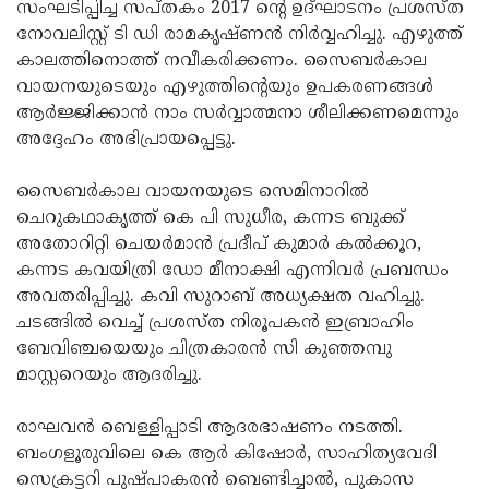
Election
സംഘടിപ്പിച്ച സപ്തകം 2017 ന്റെ ഉദ്ഘാടനം പ്രശസ്ത
Maha
നോവലിസ്റ്റ് ടി ഡി രാമകൃഷ്ണന്‍ നിര്‍വ്വഹിച്ചു. എഴുത്ത്
Shivarathri
International
കാലത്തിനൊത്ത് നവീകരിക്കണം. സൈബര്‍കാല
Women's
വായനയുടെയും എഴുത്തിന്റെയും ഉപകരണങ്ങള്‍
Anti-
ആര്‍ജ്ജിക്കാന്‍ നാം സര്‍വ്വാത്മനാ ശീലിക്കണമെന്നും
Day
Drug
Attukal
അദ്ദേഹം അഭിപ്രായപ്പെട്ടു.
Campaign
Pongala
Holi
സൈബര്‍കാല വായനയുടെ സെമിനാറില്‍
2025
2025
IPL
ചെറുകഥാകൃത്ത് കെ പി സുധീര, കന്നട ബുക്ക്
2025
അതോറിറ്റി ചെയര്‍മാന്‍ പ്രദീപ് കുമാര്‍ കല്‍ക്കൂറ,
Eid
കന്നട കവയിത്രി ഡോ മീനാക്ഷി എന്നിവര്‍ പ്രബന്ധം
Al-
Waqf
അവതരിപ്പിച്ചു. കവി സുറാബ് അധ്യക്ഷത വഹിച്ചു.
Fitr
Bill
ചടങ്ങില്‍ വെച്ച് പ്രശസ്ത നിരൂപകന്‍ ഇബ്രാഹിം
Vishu
ബേവിഞ്ചയെയും ചിത്രകാരന്‍ സി കുഞ്ഞമ്പു
2025
Controversy
Festival
Good
മാസ്റ്ററെയും ആദരിച്ചു.
2025
Friday
Easter
രാഘവന്‍ ബെള്ളിപ്പാടി ആദരഭാഷണം നടത്തി.
Observance
Sunday
By-
ബംഗളൂരുവിലെ കെ ആര്‍ കിഷോര്‍, സാഹിത്യവേദി
2025
2025
Election
സെക്രട്ടറി പുഷ്പാകരന്‍ ബെണ്ടിച്ചാല്‍, പുകാസ
Bihar