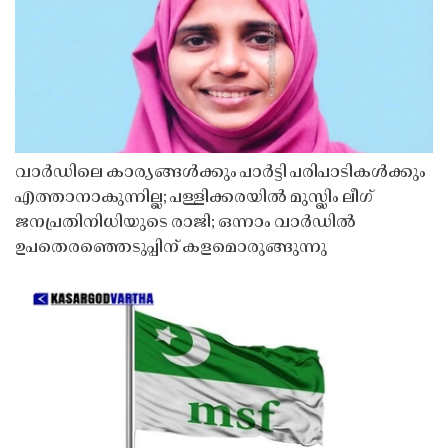
വാർഡിലെ കാര്യങ്ങൾക്കും പാർട്ടി പരിപാടികൾക്കും
എത്താനാകുന്നില്ല; പള്ളിക്കരയിൽ മുസ്ലിം ലീഗ്
ജനപ്രതിനിധിയുടെ രാജി; ഒന്നാം വാർഡിൽ
ഉപതെരഞ്ഞെടുപ്പിന് കളമൊരുങ്ങുന്നു