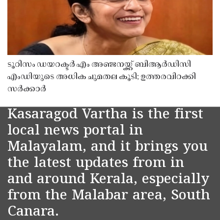
ടൂറിസം ഡയറക്ടർ എം അഞ്ജനയ്ക്ക് ബിആർഡിസി
എംഡിയുടെ അധിക ചുമതല കൂടി; ഉത്തരവിറക്കി
സർക്കാർ
Kasaragod Vartha is the first
local news portal in
Malayalam, and it brings you
the latest updates from in
and around Kerala, especially
from the Malabar area, South
Canara.