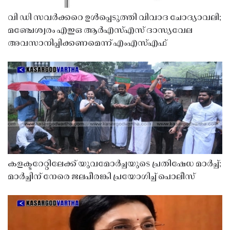
വി ഡി സവർക്കറെ ഉൾപ്പെടുത്തി വിവാദ ചോദ്യാവലി;
മഞ്ചേശ്വരം എഇഒ ആർഎസ്എസ് ദാസ്യവേല
അവസാനിപ്പിക്കണമെന്ന് എംഎസ്എഫ്
കളക്ടറേറ്റിലേക്ക് യുവമോർച്ചയുടെ പ്രതിഷേധ മാർച്ച്;
മാർച്ചിന് നേരെ ജലപീരങ്കി പ്രയോഗിച്ച് പൊലീസ്