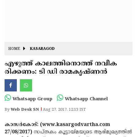
Fitr
May
Day
Eid
Al
Independence
Ad'ha
Day
Onam
HOME
KASARAGOD
J&K
State
എഴുത്ത് കാലത്തിനൊത്ത് നവീക
Haryana
രിക്കണം: ടി ഡി രാമകൃഷ്ണന്‍
Assembly
State
Diwali
Elections
Assembly
Christmas
Elections
New-
Whatsapp Group
Whatsapp Channel
Year
Republic
By
Web Desk SN
Aug 27, 2017, 12:13 IST
Day
Budget
കാസര്‍കോട്: (www.kasargodvartha.com
Delhi
27/08/2017)
സപ്തകം കൂട്ടായ്മയുടെ ആഭിമുഖ്യത്തില്‍