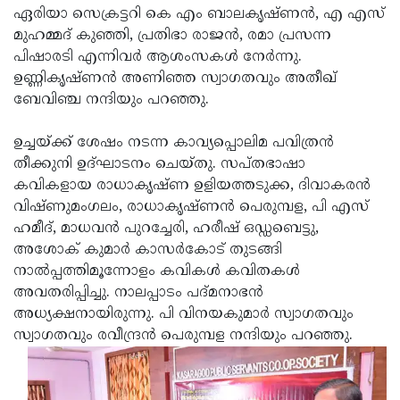
ഏരിയാ സെക്രട്ടറി കെ എം ബാലകൃഷ്ണന്‍, എ എസ്
Updates
Assembly
Kerala
മുഹമ്മദ് കുഞ്ഞി, പ്രതിഭാ രാജന്‍, രമാ പ്രസന്ന
Polls
Local
പിഷാരടി എന്നിവര്‍ ആശംസകള്‍ നേര്‍ന്നു.
Look
ഉണ്ണികൃഷ്ണന്‍ അണിഞ്ഞ സ്വാഗതവും അതീഖ്
Body
Back
ബേവിഞ്ച നന്ദിയും പറഞ്ഞു.
Election
2025
ഉച്ചയ്ക്ക് ശേഷം നടന്ന കാവ്യപ്പൊലിമ പവിത്രന്‍
തീക്കുനി ഉദ്ഘാടനം ചെയ്തു. സപ്തഭാഷാ
കവികളായ രാധാകൃഷ്ണ ഉളിയത്തടുക്ക, ദിവാകരന്‍
വിഷ്ണുമംഗലം, രാധാകൃഷ്ണന്‍ പെരുമ്പള, പി എസ്
ഹമീദ്, മാധവന്‍ പുറച്ചേരി, ഹരീഷ് ഒഡ്ഡബെട്ടു,
അശോക് കുമാര്‍ കാസര്‍കോട് തുടങ്ങി
നാല്‍പ്പത്തിമൂന്നോളം കവികള്‍ കവിതകള്‍
അവതരിപ്പിച്ചു. നാലപ്പാടം പദ്മനാഭന്‍
അധ്യക്ഷനായിരുന്നു. പി വിനയകുമാര്‍ സ്വാഗതവും
സ്വാഗതവും രവീന്ദ്രന്‍ പെരുമ്പള നന്ദിയും പറഞ്ഞു.