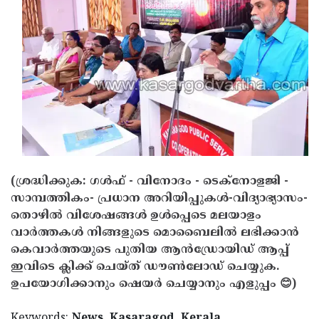
(ശ്രദ്ധിക്കുക: ഗൾഫ് - വിനോദം - ടെക്നോളജി -
സാമ്പത്തികം- പ്രധാന അറിയിപ്പുകൾ-വിദ്യാഭ്യാസം-
തൊഴിൽ വിശേഷങ്ങൾ ഉൾപ്പെടെ മലയാളം
വാർത്തകൾ നിങ്ങളുടെ മൊബൈലിൽ ലഭിക്കാൻ
കെവാർത്തയുടെ പുതിയ ആൻഡ്രോയിഡ് ആപ്പ്
ഇവിടെ ക്ലിക്ക് ചെയ്ത് ഡൗൺലോഡ് ചെയ്യുക.
ഉപയോഗിക്കാനും ഷെയർ ചെയ്യാനും എളുപ്പം 😊)
Keywords:
News, Kasaragod, Kerala,