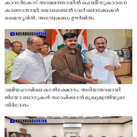
കാസർകോട് അമ്പലത്തറയിൽ പൊലീസുകാരനെ
കാണാതായി; മൊബൈൽ ടവർ ലൊക്കേഷൻ
മൈസൂരിൽ, അന്വേഷണം ഊർജിതം
വലിയപറമ്പിലെ കടൽക്ഷോഭം; അടിയന്തരമായി
ജിയോ ബാഗുകൾ സ്ഥാപിക്കാൻ മുഖ്യമന്ത്രിയുടെ
നിർദേശം