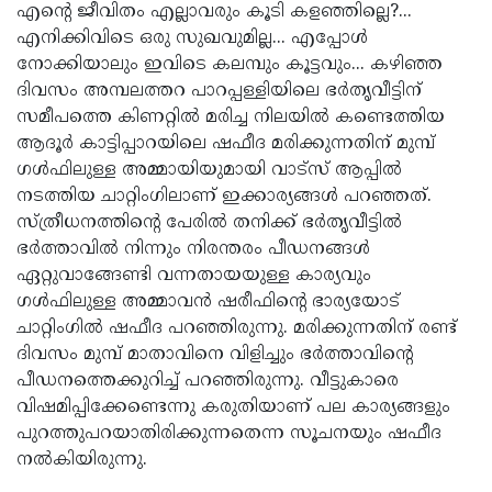
Election
Maha
എന്റെ ജീവിതം എല്ലാവരും കൂടി കളഞ്ഞില്ലെ?...
എനിക്കിവിടെ ഒരു സുഖവുമില്ല... എപ്പോള്‍
Shivarathri
International
നോക്കിയാലും ഇവിടെ കലമ്പും കൂട്ടവും... കഴിഞ്ഞ
Women's
Anti-
ദിവസം അമ്പലത്തറ പാറപ്പള്ളിയിലെ ഭര്‍തൃവീട്ടിന്
സമീപത്തെ കിണറ്റില്‍ മരിച്ച നിലയില്‍ കണ്ടെത്തിയ
Day
Drug
Attukal
ആദൂര്‍ കാട്ടിപ്പാറയിലെ ഷഫീദ മരിക്കുന്നതിന് മുമ്പ്
Campaign
Pongala
Holi
ഗള്‍ഫിലുള്ള അമ്മായിയുമായി വാട്‌സ് ആപ്പില്‍
നടത്തിയ ചാറ്റിംഗിലാണ് ഇക്കാര്യങ്ങള്‍ പറഞ്ഞത്.
2025
2025
IPL
സ്ത്രീധനത്തിന്റെ പേരില്‍ തനിക്ക് ഭര്‍തൃവീട്ടില്‍
2025
Eid
ഭര്‍ത്താവില്‍ നിന്നും നിരന്തരം പീഡനങ്ങള്‍
ഏറ്റുവാങ്ങേണ്ടി വന്നതായയുള്ള കാര്യവും
Al-
Waqf
ഗള്‍ഫിലുള്ള അമ്മാവന്‍ ഷരീഫിന്റെ ഭാര്യയോട്
Fitr
Bill
Vishu
ചാറ്റിംഗില്‍ ഷഫീദ പറഞ്ഞിരുന്നു. മരിക്കുന്നതിന് രണ്ട്
ദിവസം മുമ്പ് മാതാവിനെ വിളിച്ചും ഭര്‍ത്താവിന്റെ
2025
Controversy
Festival
Good
പീഡനത്തെക്കുറിച്ച് പറഞ്ഞിരുന്നു. വീട്ടുകാരെ
2025
Friday
Easter
വിഷമിപ്പിക്കേണ്ടെന്നു കരുതിയാണ് പല കാര്യങ്ങളും
പുറത്തുപറയാതിരിക്കുന്നതെന്ന സൂചനയും ഷഫീദ
Observance
Sunday
By-
നല്‍കിയിരുന്നു.
2025
2025
Election
Bihar