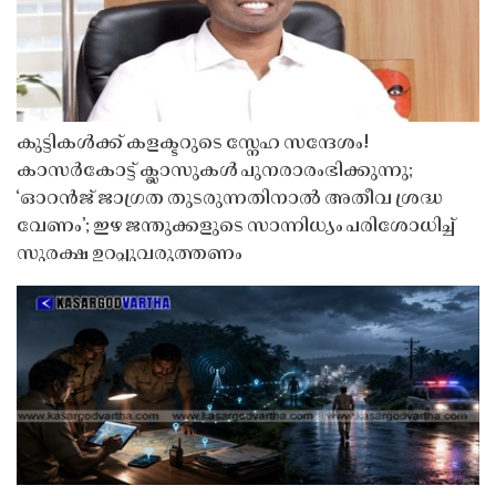
കുട്ടികൾക്ക് കളക്ടറുടെ സ്നേഹ സന്ദേശം!
കാസർകോട്ട് ക്ലാസുകൾ പുനരാരംഭിക്കുന്നു;
‘ഓറൻജ് ജാഗ്രത തുടരുന്നതിനാൽ അതീവ ശ്രദ്ധ
വേണം’; ഇഴ ജന്തുക്കളുടെ സാന്നിധ്യം പരിശോധിച്ച്
സുരക്ഷ ഉറപ്പുവരുത്തണം