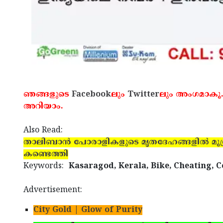
ഞങ്ങളുടെ
Facebook
ലും
Twitter
ലും അംഗമാകൂ.
അറിയാം.
Also Read:
താലിബാന്‍ പോരാളികളുടെ മൃതദേഹങ്ങളില്‍ മൂ
കണ്ടെത്തി
Keywords:
Kasaragod, Kerala, Bike, Cheating, 
Advertisement:
City Gold | Glow of Purity