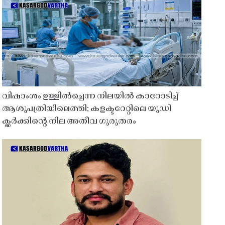
വിഷാംശം ഉള്ളിൽച്ചെന്ന നിലയിൽ കാറോടിച്ച്
ആശുപത്രിയിലെത്തി; കളക്ടറേറ്റിലെ യുഡി
ക്ലർക്കിൻ്റെ നില അതീവ ഗുരുതരം