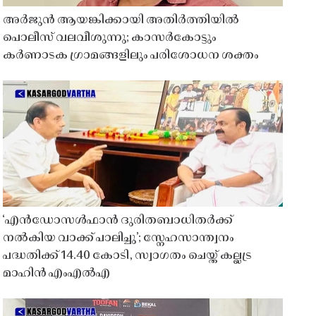
അർജുൻ ആയങ്കിക്കായി അതിർത്തിയിൽ
പൊലീസ് വലവീശുന്നു; കാസർകോട്ടും
കർണാടക ഗ്രാമങ്ങളിലും പരിശോധന ശക്തം
‘എൻഡോസൾഫാൻ ദുരിതബാധിതർക്ക്
നൽകിയ വാക്ക് പാലിച്ചു’; സ്നേഹസാന്ത്വനം
പദ്ധതിക്ക് 14.40 കോടി, സ്വാഗതം ചെയ്ത് കല്ലട്ര
മാഹിൻ എംഎൽഎ