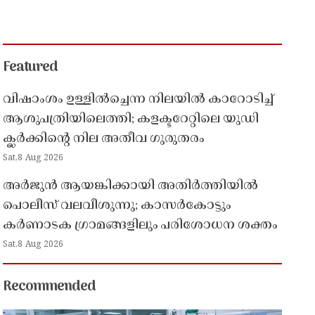
Featured
വിഷാംശം ഉള്ളിൽച്ചെന്ന നിലയിൽ കാറോടിച്ച്
ആശുപത്രിയിലെത്തി; കളക്ടറേറ്റിലെ യുഡി
ക്ലർക്കിൻ്റെ നില അതീവ ഗുരുതരം
Sat,8 Aug 2026
അർജുൻ ആയങ്കിക്കായി അതിർത്തിയിൽ
പൊലീസ് വലവീശുന്നു; കാസർകോട്ടും
കർണാടക ഗ്രാമങ്ങളിലും പരിശോധന ശക്തം
Sat,8 Aug 2026
Recommended