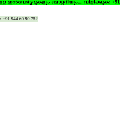
ഇന്‍വേര്‍ട്ടറുകളും ബാറ്ററിയും.... വിളിക്കുക: +91
: +91 944 60 90 752