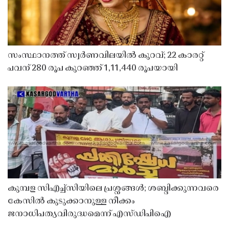
സംസ്ഥാനത്ത് സ്വർണവിലയിൽ കുറവ്; 22 കാരറ്റ്
പവന് 280 രൂപ കുറഞ്ഞ് 1,11,440 രൂപയായി
കുമ്പള സിഎച്ച്സിയിലെ പ്രശ്നങ്ങൾ; ശബ്ദിക്കുന്നവരെ
കേസിൽ കുടുക്കാനുള്ള നീക്കം
ജനാധിപത്യവിരുദ്ധമെന്ന് എസ്ഡിപിഐ