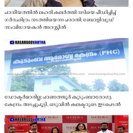
പാനീയത്തിൽ ലഹരി കലർത്തി നടിയെ പീഡിപ്പിച്ച്
ഗർഭഛിദ്രം നടത്തിയെന്ന പരാതി; ബോളിവുഡ്
സംവിധായകൻ അറസ്റ്റിൽ
ഡോക്ടർമാരില്ല; പാണത്തൂർ കുടുംബാരോഗ്യ
കേന്ദ്രം അടച്ചുപൂട്ടി, ഒടുവിൽ കലക്ടറുടെ ഇടപെടൽ