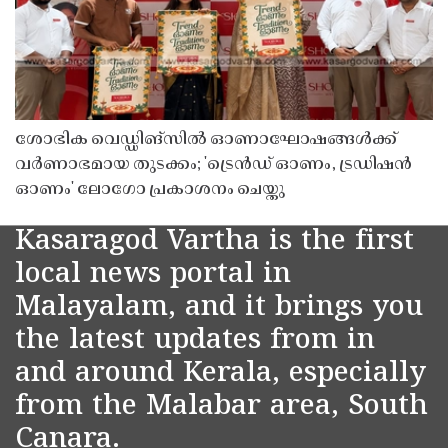
ശോഭിക വെഡ്ഡിങ്സിൽ ഓണാഘോഷങ്ങൾക്ക്
വർണാഭമായ തുടക്കം; 'ട്രെൻഡ് ഓണം, ട്രഡിഷൻ
ഓണം' ലോഗോ പ്രകാശനം ചെയ്തു
Kasaragod Vartha is the first
local news portal in
Malayalam, and it brings you
the latest updates from in
and around Kerala, especially
from the Malabar area, South
Canara.