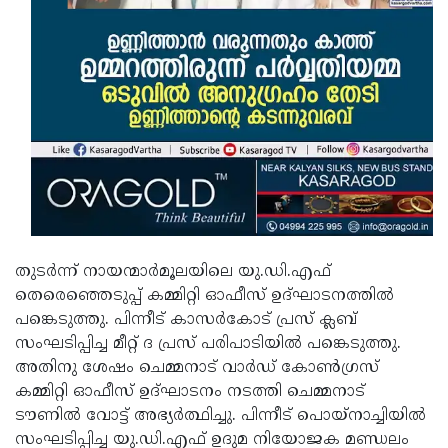
Updates
Assembly
Kerala
Polls
Local
Look
Body
Back
Election
2025
തുടര്‍ന്ന് നായന്മാര്‍മൂലയിലെ യു.ഡി.എഫ്
തെരെഞ്ഞെടുപ്പ് കമ്മിറ്റി ഓഫീസ് ഉദ്ഘാടനത്തില്‍
പങ്കെടുത്തു. പിന്നീട് കാസര്‍കോട് പ്രസ് ക്ലബ്
സംഘടിപ്പിച്ച മീറ്റ് ദ പ്രസ് പരിപാടിയില്‍ പങ്കെടുത്തു.
അതിനു ശേഷം ചെമ്മനാട് വാര്‍ഡ് കോണ്‍ഗ്രസ്
കമ്മിറ്റി ഓഫീസ് ഉദ്ഘാടനം നടത്തി ചെമ്മനാട്
ടൗണില്‍ വോട്ട് അഭ്യര്‍ത്ഥിച്ചു. പിന്നീട് പൊയ്‌നാച്ചിയില്‍
സംഘടിപ്പിച്ച യു.ഡി.എഫ് ഉദുമ നിയോജക മണ്ഡലം