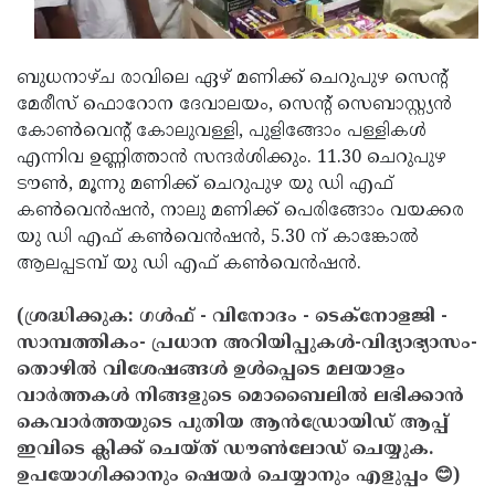
ബുധനാഴ്ച രാവിലെ ഏഴ് മണിക്ക് ചെറുപുഴ സെന്റ്
മേരീസ് ഫൊറോന ദേവാലയം, സെന്റ് സെബാസ്റ്റ്യന്‍
കോണ്‍വെന്റ് കോലുവള്ളി, പുളിങ്ങോം പള്ളികള്‍
എന്നിവ ഉണ്ണിത്താന്‍ സന്ദര്‍ശിക്കും. 11.30 ചെറുപുഴ
ടൗണ്‍, മൂന്നു മണിക്ക് ചെറുപുഴ യു ഡി എഫ്
കണ്‍വെന്‍ഷന്‍, നാലു മണിക്ക് പെരിങ്ങോം വയക്കര
യു ഡി എഫ് കണ്‍വെന്‍ഷന്‍, 5.30 ന് കാങ്കോല്‍
ആലപ്പടമ്പ് യു ഡി എഫ് കണ്‍വെന്‍ഷന്‍.
(ശ്രദ്ധിക്കുക: ഗൾഫ് - വിനോദം - ടെക്നോളജി -
സാമ്പത്തികം- പ്രധാന അറിയിപ്പുകൾ-വിദ്യാഭ്യാസം-
തൊഴിൽ വിശേഷങ്ങൾ ഉൾപ്പെടെ മലയാളം
വാർത്തകൾ നിങ്ങളുടെ മൊബൈലിൽ ലഭിക്കാൻ
കെവാർത്തയുടെ പുതിയ ആൻഡ്രോയിഡ് ആപ്പ്
ഇവിടെ ക്ലിക്ക് ചെയ്ത് ഡൗൺലോഡ് ചെയ്യുക.
ഉപയോഗിക്കാനും ഷെയർ ചെയ്യാനും എളുപ്പം 😊)