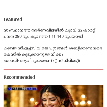
Featured
സംസ്ഥാനത്ത് സ്വർണവിലയിൽ കുറവ്; 22 കാരറ്റ്
പവന് 280 രൂപ കുറഞ്ഞ് 1,11,440 രൂപയായി
കുമ്പള സിഎച്ച്സിയിലെ പ്രശ്നങ്ങൾ; ശബ്ദിക്കുന്നവരെ
കേസിൽ കുടുക്കാനുള്ള നീക്കം
ജനാധിപത്യവിരുദ്ധമെന്ന് എസ്ഡിപിഐ
Recommended