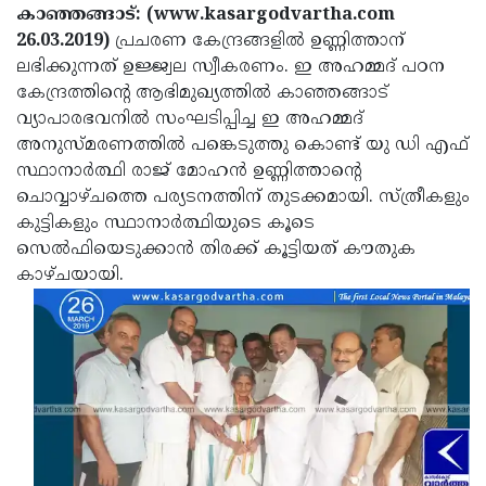
Election
Maha
കാഞ്ഞങ്ങാട്: (www.kasargodvartha.com
26.03.2019)
പ്രചരണ കേന്ദ്രങ്ങളില്‍ ഉണ്ണിത്താന്
Shivarathri
International
ലഭിക്കുന്നത് ഉജ്ജ്വല സ്വീകരണം. ഇ അഹമ്മദ് പഠന
Women's
Anti-
കേന്ദ്രത്തിന്റെ ആഭിമുഖ്യത്തില്‍ കാഞ്ഞങ്ങാട്
വ്യാപാരഭവനില്‍ സംഘടിപ്പിച്ച ഇ അഹമ്മദ്
Day
Drug
Attukal
അനുസ്മരണത്തില്‍ പങ്കെടുത്തു കൊണ്ട് യു ഡി എഫ്
Campaign
Pongala
Holi
സ്ഥാനാര്‍ത്ഥി രാജ് മോഹന്‍ ഉണ്ണിത്താന്റെ
ചൊവ്വാഴ്ചത്തെ പര്യടനത്തിന് തുടക്കമായി. സ്ത്രീകളും
2025
2025
IPL
കുട്ടികളും സ്ഥാനാര്‍ത്ഥിയുടെ കൂടെ
2025
Eid
സെല്‍ഫിയെടുക്കാന്‍ തിരക്ക് കൂട്ടിയത് കൗതുക
കാഴ്ചയായി.
Al-
Waqf
Fitr
Bill
Vishu
2025
Controversy
Festival
Good
2025
Friday
Easter
Observance
Sunday
By-
2025
2025
Election
Bihar