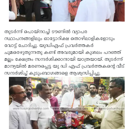
തുടര്‍ന്ന് പൊയ്‌നാച്ചി ടൗണില്‍ വ്യാപര
സ്ഥാപനങ്ങളിലും ഓട്ടോറിക്ഷ തൊഴിലാളികളോടും
വോട്ട് ചോദിച്ചു. യുഡിഎഫ് പ്രവര്‍ത്തകര്‍
ചുമരെഴുതുന്നതു കണ്ട് അവരുമായി കുശലം പറഞ്ഞ്
മല്ലം ക്ഷേത്രം സന്ദര്‍ശിക്കാനായി യാത്രയായ്. തുടര്‍ന്ന്
മാന്യയില്‍ മരണപ്പെട്ട യു ഡി എഫ് പ്രവര്‍ത്തകന്റെ വീട്
സന്ദര്‍ശിച്ച് കുടുംബാഗങ്ങളെ ആശ്വസിപ്പിച്ചു.