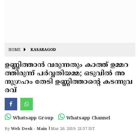
Fitr
May
Day
Eid
Al
Independence
Ad'ha
Day
Onam
HOME
KASARAGOD
J&K
State
ഉണ്ണിത്താന്‍ വരുന്നതും കാത്ത് ഉമ്മറ
Haryana
ത്തിരുന്ന് പര്‍വ്വതിയമ്മ; ഒടുവില്‍ അ
Assembly
State
Diwali
നുഗ്രഹം തേടി ഉണ്ണിത്താന്റെ കടന്നുവ
Elections
Assembly
Christmas
രവ്
Elections
New-
Year
Republic
Whatsapp Group
Whatsapp Channel
Day
Budget
By
Web Desk - Main
Mar 26, 2019, 21:37 IST
Delhi