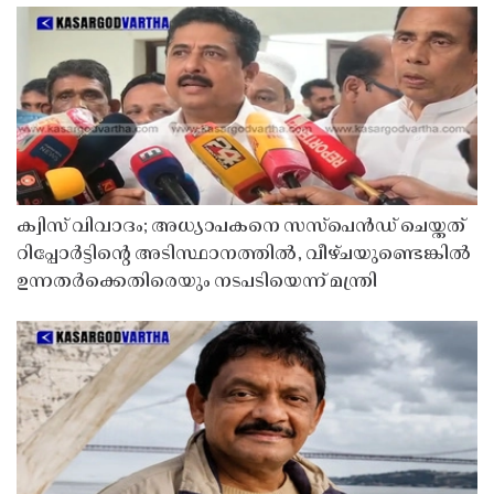
ക്വിസ് വിവാദം; അധ്യാപകനെ സസ്‌പെൻഡ് ചെയ്തത്
റിപ്പോർട്ടിൻ്റെ അടിസ്ഥാനത്തിൽ, വീഴ്ചയുണ്ടെങ്കിൽ
ഉന്നതർക്കെതിരെയും നടപടിയെന്ന് മന്ത്രി