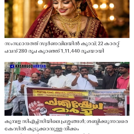
സംസ്ഥാനത്ത് സ്വർണവിലയിൽ കുറവ്; 22 കാരറ്റ്
പവന് 280 രൂപ കുറഞ്ഞ് 1,11,440 രൂപയായി
കുമ്പള സിഎച്ച്സിയിലെ പ്രശ്നങ്ങൾ; ശബ്ദിക്കുന്നവരെ
കേസിൽ കുടുക്കാനുള്ള നീക്കം