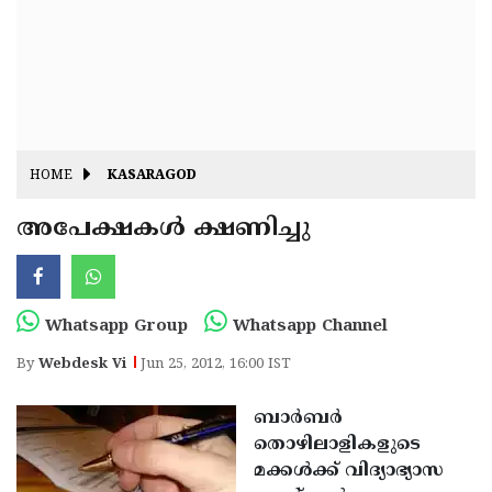
Fitr
May
Day
Eid
Al
Independence
Ad'ha
Day
Onam
HOME
KASARAGOD
J&K
State
അപേക്ഷകള്‍ ക്ഷണിച്ചു
Haryana
Assembly
State
Diwali
Elections
Assembly
Christmas
Whatsapp Group
Whatsapp Channel
Elections
New-
By
Webdesk Vi
Jun 25, 2012, 16:00 IST
Year
Republic
ബാര്‍ബര്‍
Day
Budget
തൊഴിലാളികളുടെ
Delhi
മക്കള്‍ക്ക് വിദ്യാഭ്യാസ