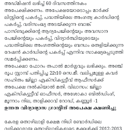
അഡ്മിഷന്‍ ലഭിച്ച് 60 ദിവസത്തിനകം
Updates
Assembly
Kerala
അപേക്ഷിക്കണം. അപേക്ഷയോടൊപ്പം മാര്‍ക്ക്
ലിസ്റ്റിന്റെ പകര്‍പ്പ്, പദ്ധതിയിലെ അംഗത്വ കാര്‍ഡിന്റെ
Polls
Local
Look
പകര്‍പ്പ്, വരിസംഖ്യ അടയ്ക്കുന്ന ബാങ്ക്
Body
Back
പാസ്ബുക്കിന്റെ ആദ്യപേജിന്റെയും അവസാന
Election
പേജിന്റെയും പകര്‍പ്പ്, വിദ്യാര്‍ത്ഥിയുടെയും
2025
പദ്ധതിയിലെ അംഗത്തിന്റെയും ബന്ധം തെളിയിക്കുന്ന
റേഷന്‍ കാര്‍ഡിന്റെ പകര്‍പ്പ് എന്നിവ സാക്ഷ്യപ്പെടുത്തി
സമര്‍പ്പിക്കണം.
അപേക്ഷാ ഫോറം തപാല്‍ മാര്‍ഗ്ഗവും ലഭിക്കും. അഞ്ച്
രൂപ സ്റ്റാമ്പ് പതിപ്പിച്ച 22ഃ10 സെ.മീ. വലിപ്പമുള്ള കവര്‍
സഹിതം ജില്ലാ എക്‌സിക്യുട്ടീവ് ആഫീസര്‍ക്ക്
അപേക്ഷ നല്‍കിയാല്‍ മതി. വിലാസം: ജില്ലാ
എക്‌സിക്യുട്ടീവ് ഓഫീസര്‍, അശോകാ ബില്‍ഡിംഗ്,
മൂന്നാം നില, താളിക്കാവ് റോഡ്, കണ്ണൂര്‍ -1
ഉന്നത വിദ്യാഭ്യാസ ഗ്രാന്റിന് അപേക്ഷ ക്ഷണിച്ചു
കേരള തൊഴിലാളി ക്ഷേമ നിധി ബോര്‍ഡിലെ
വരിക്കാരായ തൊഴിലാളികളുടെ മക്കള്‍ക്ക് 2012-2013