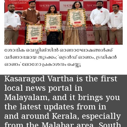
ശോഭിക വെഡ്ഡിങ്സിൽ ഓണാഘോഷങ്ങൾക്ക്
വർണാഭമായ തുടക്കം; 'ട്രെൻഡ് ഓണം, ട്രഡിഷൻ
ഓണം' ലോഗോ പ്രകാശനം ചെയ്തു
Kasaragod Vartha is the first
local news portal in
Malayalam, and it brings you
the latest updates from in
and around Kerala, especially
from the Malabar area, South