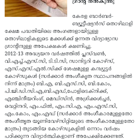
ഗ്രാന്റ് നല്‍കുന്നു
Election
Maha
Shivarathri
International
കേരള ബാര്‍ബര്‍-
ബ്യൂട്ടീഷ്യന്‍സ് തൊഴിലാളി
Women's
Anti-
ക്ഷേമ പദ്ധതിയിലെ അംഗങ്ങളായിട്ടുള്ള
Day
Drug
Attukal
തൊഴിലാളികളുടെ മക്കള്‍ക്ക് ഉന്നത വിദ്യാഭ്യാസ
ഗ്രാന്റിനുള്ള അപേക്ഷകള്‍ ക്ഷണിച്ചു.
Campaign
Pongala
Holi
2012-13 അദ്ധ്യയന വര്‍ഷത്തില്‍ പ്ലസ്‌വണ്‍,
2025
2025
IPL
വി.എച്ച്.എസ്.സി, ടി.ടി.സി, സാനിട്ടറി കോഴ്‌സ്,
എസ്.എസ്.എല്‍.സിക്ക് ശേഷമുള്ള കമ്പ്യുട്ടര്‍
2025
Eid
കോഴ്‌സുകള്‍ (സര്‍ക്കാര്‍ അംഗീകൃത സ്ഥാപനങ്ങളില്‍
Al-
Waqf
നിന്ന് മാത്രം) ബി.എ, ബി.എസ്.സി, ബി.കോം,
പി.ജി.ഡി.സി.എ,ബി.എഡ്,പോളിടെക്‌നിക്ക്,
Fitr
Bill
Vishu
എഞ്ചിനീയറിംഗ്, മെഡിസിന്‍, അഗ്രിക്കള്‍ച്ചര്‍,
2025
Controversy
Festival
Good
വെറ്റിനറി, എം.ഫില്‍, എം.സി.എ, എം.എസ്.സി,
എം.കോം, എം.എഡ് (സര്‍ക്കാര്‍ അംഗീകാരമുള്ളതോ
2025
Friday
Easter
അംഗീതൃത യൂണിവേഴ്‌സിറ്റിയുടെ അംഗീകാരമുള്ളതോ
Observance
Sunday
By-
മാത്രം) തുടങ്ങിയ കോഴ്‌സുകളില്‍ ഒന്നാം വര്‍ഷം
2025
പഠിക്കുന്ന വിദ്യാര്‍ത്ഥികളാണ് അപേക്ഷിക്കേണ്ടത്.
2025
Election
Bihar