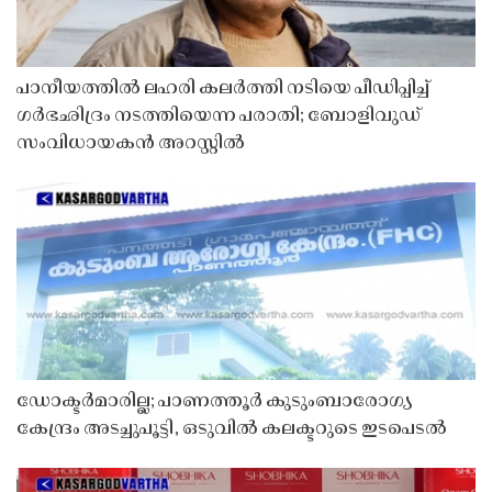
പാനീയത്തിൽ ലഹരി കലർത്തി നടിയെ പീഡിപ്പിച്ച്
ഗർഭഛിദ്രം നടത്തിയെന്ന പരാതി; ബോളിവുഡ്
സംവിധായകൻ അറസ്റ്റിൽ
ഡോക്ടർമാരില്ല; പാണത്തൂർ കുടുംബാരോഗ്യ
കേന്ദ്രം അടച്ചുപൂട്ടി, ഒടുവിൽ കലക്ടറുടെ ഇടപെടൽ