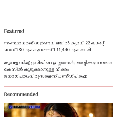
Featured
സംസ്ഥാനത്ത് സ്വർണവിലയിൽ കുറവ്; 22 കാരറ്റ്
പവന് 280 രൂപ കുറഞ്ഞ് 1,11,440 രൂപയായി
കുമ്പള സിഎച്ച്സിയിലെ പ്രശ്നങ്ങൾ; ശബ്ദിക്കുന്നവരെ
കേസിൽ കുടുക്കാനുള്ള നീക്കം
ജനാധിപത്യവിരുദ്ധമെന്ന് എസ്ഡിപിഐ
Recommended