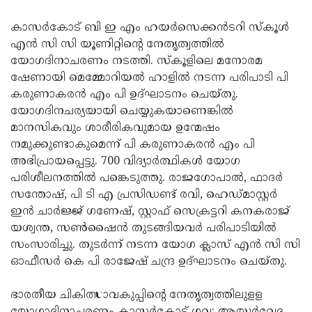
Updates
Assembly
Kerala
കാസര്‍കോട് ബി ഇ എം ഹയര്‍സെക്കന്‍ടറി സ്‌കൂള്‍
Polls
Local
എന്‍ സി സി യൂണിറ്റിന്റെ നേതൃത്വത്തില്‍
Look
യോഗദിനാചരണം നടത്തി. സ്‌കൂളിലെ മനോരമ
Body
Back
ഷേണായി മെമ്മോറിയല്‍ ഹാളില്‍ നടന്ന പരിപാടി പി
Election
2025
കരുണാകരന്‍ എം പി ഉദ്ഘാടനം ചെയ്തു.
യോഗദിനചര്യയായി ചെയ്യുകയാണെങ്കില്‍
മാനസികവും ശാരീരികവുമായ ഉന്മേഷം
നമുക്കുണ്ടാകുമെന്ന് പി കരുണാകരന്‍ എം പി
അഭിപ്രായപ്പെട്ടു. 700 വിദ്യാര്‍ത്ഥികള്‍ യോഗ
പരിശീലനത്തില്‍ പങ്കെടുത്തു. രാജഗോപാല്‍, ഫാദര്‍
സന്തോഷ്, പി ടി എ പ്രസിഡണ്ട് രവി, ഹെഡ്മാസ്റ്റര്‍
ഇന്‍ ചാര്‍ജ്ജ് ഗണേഷ്, സ്റ്റാഫ് സെക്രട്ടറി കനകരാജ്
യശ്വന്ത, സണ്‍ഷൈന്‍ തുടങ്ങിയവര്‍ പരിപാടിയില്‍
സംസാരിച്ചു. തുടര്‍ന്ന് നടന്ന യോഗ ക്ലാസ് എന്‍ സി സി
ഓഫീസര്‍ കെ പി രാജേഷ് ചന്ദ്ര ഉദ്ഘാടനം ചെയ്തു.
ഭാരതീയ ചികിത്സാവകുപ്പിന്റെ നേതൃത്വത്തിലുളള