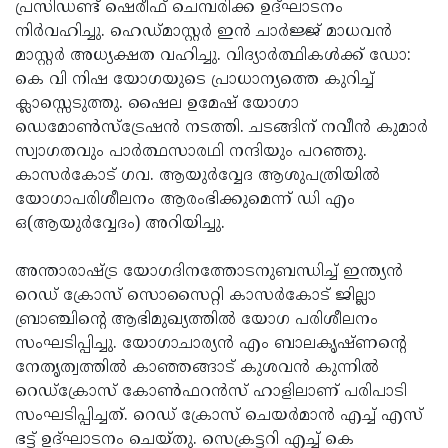
പ്രസിഡണ്ട് ഷെരീഫ് ചെമ്പരിക്ക ഉദ്ഘാടനം
നിര്‍വഹിച്ചു. ഹെഡ്മാസ്റ്റര്‍ ഇന്‍ ചാര്‍ജ്ജ് മാധവന്‍
മാസ്റ്റര്‍ അധ്യക്ഷത വഹിച്ചു. വിദ്യാര്‍ത്ഥികള്‍ക്ക് ഡോ:
കെ വി നിഷ യോഗയുടെ പ്രാധാന്യത്തെ കുറിച്ച്
ക്ലാസ്സെടുത്തു. ഷൈല ഉമേഷ് യോഗാ
ഡെമോണ്‍സ്‌ട്രേഷന്‍ നടത്തി. ചടങ്ങിന് നവീന്‍ കുമാര്‍
സ്വാഗതവും പാര്‍ത്ഥസാരഥി നന്ദിയും പറഞ്ഞു.
കാസര്‍കോട് ഗവ. ആയുര്‍വ്വേദ ആശുപത്രിയില്‍
യോഗാപരിശീലനം ആരംഭിക്കുമെന്ന് ഡി എം
ഒ(ആയുര്‍വ്വേദം) അറിയിച്ചു.
അന്താരാഷ്ട്ര യോഗദിനത്തോടനുബന്ധിച്ച് ഇന്ത്യന്‍
റെഡ് ക്രോസ് സൊസൈറ്റി കാസര്‍കോട് ജില്ലാ
ബ്രാഞ്ചിന്റെ ആഭിമുഖ്യത്തില്‍ യോഗ പരിശീലനം
സംഘടിപ്പിച്ചു. യോഗാചാര്യന്‍ എം ബാലകൃഷ്ണന്റെ
നേതൃത്വത്തില്‍ കാഞ്ഞങ്ങാട് കുശവന്‍ കുന്നില്‍
റെഡ്‌ക്രോസ് കോണ്‍ഫറന്‍സ് ഹാളിലാണ് പരിപാടി
സംഘടിപ്പിച്ചത്. റെഡ് ക്രോസ് ചെയര്‍മാന്‍ എച്ച് എസ്
ഭട്ട് ഉദ്ഘാടനം ചെയ്തു. സെക്രട്ടറി എച്ച് കെ