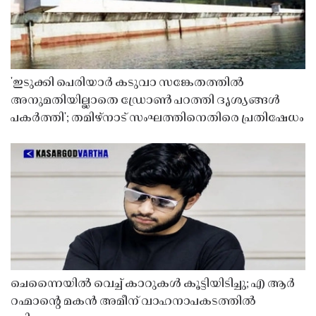
'ഇടുക്കി പെരിയാർ കടുവാ സങ്കേതത്തിൽ
അനുമതിയില്ലാതെ ഡ്രോൺ പറത്തി ദൃശ്യങ്ങൾ
പകർത്തി'; തമിഴ്നാട് സംഘത്തിനെതിരെ പ്രതിഷേധം
ചെന്നൈയിൽ വെച്ച് കാറുകൾ കൂട്ടിയിടിച്ചു; എ ആർ
റഹ്മാൻ്റെ മകൻ അമീന് വാഹനാപകടത്തിൽ