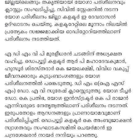
Election
ജില്ലയിലെങ്ങും തകൃതിയായി യോഗാ പരിശീലനവും
Maha
ക്ലാസ്സും സംഘടിപ്പിച്ചു. സിവില്‍ സ്റ്റേഷനില്‍ നടന്ന
Shivarathri
International
യോഗ പരിശീലനം ജില്ലാ കളക്ടര്‍ ഇ ദേവദാസന്‍
Women's
ഉദ്ഘാടനം ചെയ്തു. കളക്ടറേറ്റിലെ മൂന്നാം നിലയില്‍
Anti-
പ്രത്യേകം സജ്ജമാക്കിയ ഓഡിറ്റോറിയത്തിലാണ്
Day
Drug
Attukal
പരിശീലനം നടത്തിയത്.
Campaign
Pongala
Holi
എ ഡി എം വി പി മുരളീധരന്‍ ചടങ്ങിന് അധ്യക്ഷത
2025
2025
IPL
വഹിച്ചു. ഡെപ്യൂട്ടി കളക്ടര്‍ ആര്‍ പി മഹാദേവകുമാര്‍,
2025
ഹുസൂര്‍ ശിരസ്തദാര്‍ കെ ജയലക്ഷ്മി, വിവിധ വകുപ്പ്
Eid
ജീവനക്കാരും കുടുംബാംഗങ്ങളും യോഗ
Al-
Waqf
പരിശീലനത്തില്‍ പങ്കെടുത്തു. ഡി എം ഒ(ഐ എസ്
Fitr
Bill
എം) ഡോ. എ വി സുരേഷ് ക്ലാസ്സെടുത്തു. യോഗ ടീച്ചര്‍
Vishu
ഡോ. കെ പ്രതിഭ, യോഗ ഇന്‍സ്ട്രക്ടര്‍ കെ പി രാജന്‍
2025
Controversy
Festival
Good
എന്നിവരുടെ നേതൃത്വത്തിലാണ് പരിശീലനം നടന്നത്.
2025
Friday
ഇരുപതോളം ആസനങ്ങളും പ്രാണായാമവുമാണ്
Easter
പരിശീലിപ്പിച്ചത്. ഡെപ്യൂട്ടി കളക്ടര്‍ കെ അംബുജാക്ഷന്‍
Observance
Sunday
By-
സ്വാഗതവും സംഘാടകസമിതി ചെയര്‍മാന്‍ ഇ
2025
2025
Election
ചന്ദ്രശേഖരന്‍ നായര്‍ നന്ദിയും പറഞ്ഞു.
Bihar