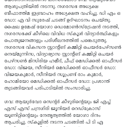
യോഗാദിനാചരണം കാസര്‍കോട് ഗവ: ആയുര്‍വേദ
ആശുപത്രിയില്‍ നടന്നു. നഗരസഭ അധ്യക്ഷ
ബീഫാത്തിമ ഇബ്രാഹം അധ്യക്ഷത വഹിച്ചു. ഡി എം ഒ
ഡോ: എ വി സുരേഷ് ചടങ്ങ് ഉദ്ഘാടനം ചെയ്തു.
ഷൈല ഉമേഷ് യോഗാ ഡെമോണ്‍സ്‌ട്രേഷന്‍ നടത്തി,
നഗരസഭക്ക് കീഴിലെ വിവിധ സ്‌കൂള്‍ വിദ്യാര്‍ത്ഥികളും
പൊതുജനങ്ങളും പരിശീലനത്തില്‍ പങ്കെടുത്തു.
നഗരസഭ വികസന സ്റ്റാന്റിങ് കമ്മിറ്റി ചെയര്‍പേഴ്‌സണ്‍
നെയ്മുന്നിസ, വിദ്യാഭ്യാസ സ്റ്റാന്റിങ് കമ്മിറ്റി ചെയര്‍
പേഴ്‌സണ്‍ മിസിരിയ ഹമീദ്, ചീഫ് മെഡിക്കല്‍ ഓഫീസര്‍
ഡോ: വിജയ, സീനിയര്‍ മെഡിക്കല്‍ ഓഫീസര്‍ ഡോ:
വിജയകുമാര്‍, സീനിയര്‍ സൂപ്രണ്ട് രാം കുമാര്‍,
ഹോമിയോ മെഡിക്കല്‍ ഓഫീസര്‍ ഡോ: പ്രശാന്ത്
തുടങ്ങിയവര്‍ പരിപാടിയില്‍ സംസാരിച്ചു.
ഗവ: ആയുര്‍വേദ സെന്റര്‍ കീഴുരിന്റെയും ജി എച്ച്
എസ് എസ് ചന്ദ്രഗിരി ജൂനിയര്‍ റെഡ്‌ക്രോസ്
യൂണിറ്റിന്റെയും നേതൃത്വത്തില്‍ യോഗാ ദിനം
ആചരിച്ചു. സ്‌കൂളില്‍ നടന്ന ചടങ്ങില്‍ പി ടി എ