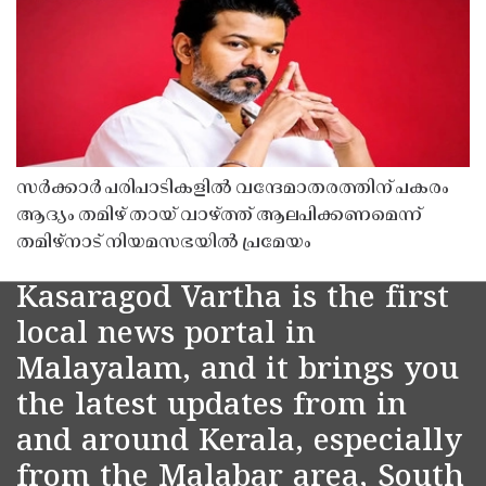
സർക്കാർ പരിപാടികളിൽ വന്ദേമാതരത്തിന് പകരം
ആദ്യം തമിഴ് തായ് വാഴ്ത്ത് ആലപിക്കണമെന്ന്
തമിഴ്നാട് നിയമസഭയിൽ പ്രമേയം
Kasaragod Vartha is the first
local news portal in
Malayalam, and it brings you
the latest updates from in
and around Kerala, especially
from the Malabar area, South