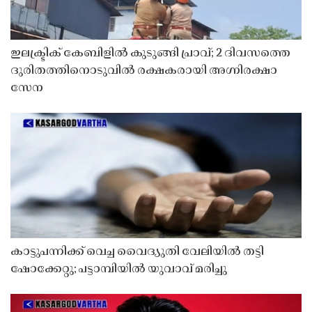
ഇലക്ട്രിക് കേബിളിൽ കുടുങ്ങി പ്രാവ്; 2 ദിവസത്തെ
ദുരിതത്തിനൊടുവിൽ രക്ഷകരായി അഗ്നിരക്ഷാ
സേന
കാട്ടുപന്നിക്ക് വെച്ച വൈദ്യുതി വേലിയിൽ തട്ടി
ഷോക്കേറ്റു; പട്ടാമ്പിയിൽ യുവാവ് മരിച്ചു