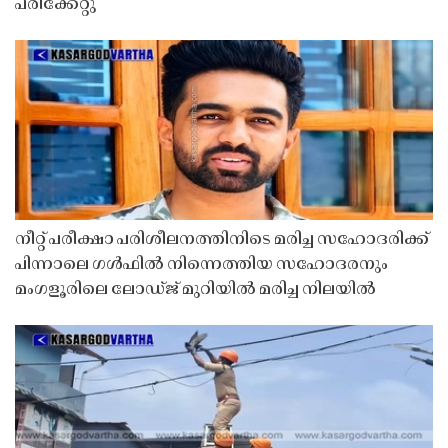
പരിക്കേറ്റു
നീറ്റ് പരീക്ഷാ പരിശീലനത്തിനിടെ മരിച്ച സഹോദരിക്ക്
പിന്നാലെ ഗൾഫിൽ നിന്നെത്തിയ സഹോദരനും
മംഗളൂരിലെ ലോഡ്ജ് മുറിയിൽ മരിച്ച നിലയിൽ