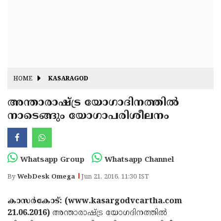
Fitr
May
Day
Eid
Al
Independence
Ad'ha
Day
Onam
HOME
KASARAGOD
J&K
State
അന്താരാഷ്ട്ര യോഗാദിനത്തില്‍
Haryana
നാടെങ്ങും യോഗാപരിശീലനം
Assembly
State
Diwali
Elections
Assembly
Christmas
Elections
New-
Whatsapp Group
Whatsapp Channel
Year
Republic
By
WebDesk Omega
Jun 21, 2016, 11:30 IST
Day
Budget
കാസര്‍കോട്: (www.kasargodvcartha.com
Delhi
21.06.2016)
അന്താരാഷ്ട്ര യോഗദിനത്തില്‍