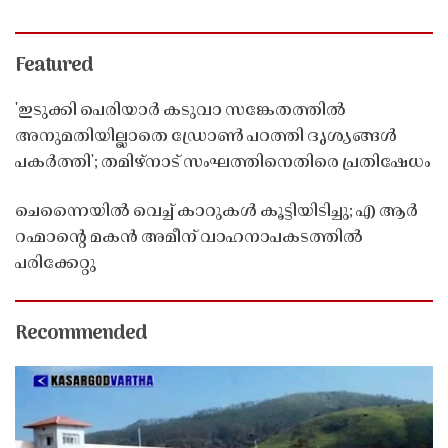
Featured
'ഇടുക്കി പെരിയാർ കടുവാ സങ്കേതത്തിൽ
അനുമതിയില്ലാതെ ഡ്രോൺ പറത്തി ദൃശ്യങ്ങൾ
പകർത്തി'; തമിഴ്നാട് സംഘത്തിനെതിരെ പ്രതിഷേധം
ചെന്നൈയിൽ വെച്ച് കാറുകൾ കൂട്ടിയിടിച്ചു; എ ആർ
റഹ്മാൻ്റെ മകൻ അമീന് വാഹനാപകടത്തിൽ
പരിക്കേറ്റു
Recommended