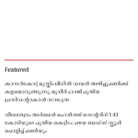
Featured
കാസർകോട്ട് മുസ്ലിം ലീഗിൽ വമ്പൻ അഴിച്ചുപണിക്ക്
കളമൊരുങ്ങുന്നു; മുനീർ ഹാജി പുതിയ
പ്രസിഡൻ്റാകാൻ സാധ്യത
നീലേശ്വരം അർബൻ ഹെൽത്ത് സെൻ്ററിന് 1.43
കോടിയുടെ പുതിയ കെട്ടിടം; പഴയ ബഡ്സ് സ്കൂൾ
പൊളിച്ച് പണിയും