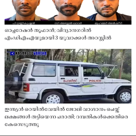
ഓപ്പറേഷൻ തൂഫാൻ; വിദ്യാനഗറിൽ
എംഡിഎംഎയുമായി 3 യുവാക്കൾ അറസ്റ്റിൽ
ഇന്ത്യൻ റെയിൽവേയിൽ ജോലി വാഗ്ദാനം ചെയ്ത്
ലക്ഷങ്ങൾ തട്ടിയെന്ന പരാതി; ദമ്പതികൾക്കെതിരെ
കേസെടുത്തു