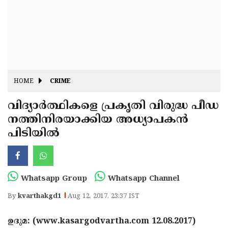
Fitr
May
Day
Eid
Al
Independence
Ad'ha
Day
Onam
HOME
CRIME
J&K
State
വിദ്യാര്‍ത്ഥികളെ പ്രകൃതി വിരുദ്ധ പീഡ
Haryana
നത്തിനിരയാക്കിയ അധ്യാപകന്‍
Assembly
State
Diwali
പിടിയില്‍
Elections
Assembly
Christmas
Elections
New-
Year
Republic
Whatsapp Group
Whatsapp Channel
Day
Budget
By
kvarthakgd1
Aug 12, 2017, 23:37 IST
Delhi
ഉദുമ: (www.kasargodvartha.com 12.08.2017)