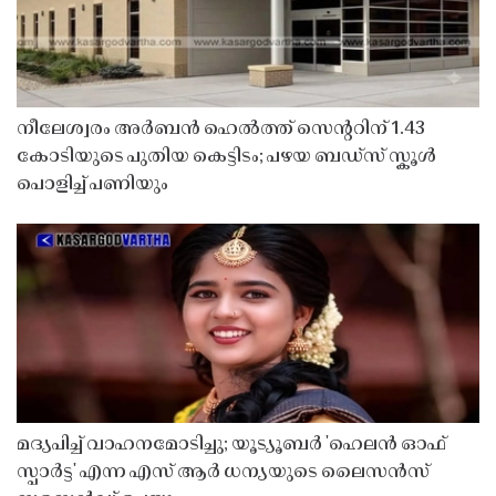
നീലേശ്വരം അർബൻ ഹെൽത്ത് സെൻ്ററിന് 1.43
കോടിയുടെ പുതിയ കെട്ടിടം; പഴയ ബഡ്സ് സ്കൂൾ
പൊളിച്ച് പണിയും
മദ്യപിച്ച് വാഹനമോടിച്ചു; യൂട്യൂബർ 'ഹെലൻ ഓഫ്
സ്പാർട്ട' എന്ന എസ് ആർ ധന്യയുടെ ലൈസൻസ്