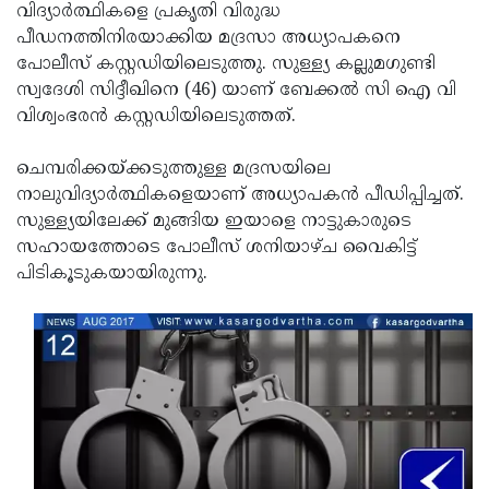
Election
Maha
വിദ്യാര്‍ത്ഥികളെ പ്രകൃതി വിരുദ്ധ
പീഡനത്തിനിരയാക്കിയ മദ്രസാ അധ്യാപകനെ
Shivarathri
International
പോലീസ് കസ്റ്റഡിയിലെടുത്തു. സുള്ള്യ കല്ലുമഗുണ്ടി
Women's
Anti-
സ്വദേശി സിദ്ദീഖിനെ (46) യാണ് ബേക്കല്‍ സി ഐ വി
വിശ്വംഭരന്‍ കസ്റ്റഡിയിലെടുത്തത്.
Day
Drug
Attukal
Campaign
Pongala
Holi
ചെമ്പരിക്കയ്ക്കടുത്തുള്ള മദ്രസയിലെ
നാലുവിദ്യാര്‍ത്ഥികളെയാണ് അധ്യാപകന്‍ പീഡിപ്പിച്ചത്.
2025
2025
IPL
സുള്ള്യയിലേക്ക് മുങ്ങിയ ഇയാളെ നാട്ടുകാരുടെ
2025
Eid
സഹായത്തോടെ പോലീസ് ശനിയാഴ്ച വൈകിട്ട്
പിടികൂടുകയായിരുന്നു.
Al-
Waqf
Fitr
Bill
Vishu
2025
Controversy
Festival
Good
2025
Friday
Easter
Observance
Sunday
By-
2025
2025
Election
Bihar