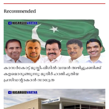
Recommended
കാസർകോട്ട് മുസ്ലിം ലീഗിൽ വമ്പൻ അഴിച്ചുപണിക്ക്
കളമൊരുങ്ങുന്നു; മുനീർ ഹാജി പുതിയ
പ്രസിഡൻ്റാകാൻ സാധ്യത