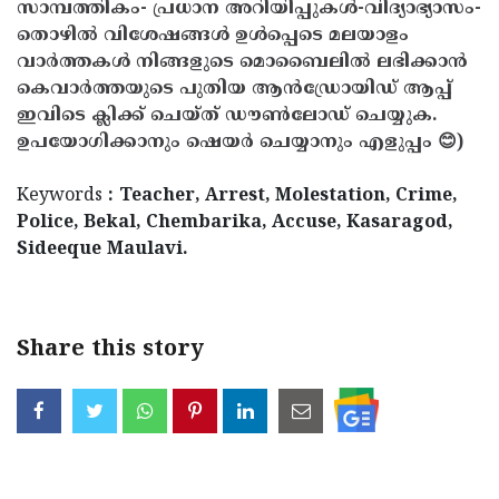
സാമ്പത്തികം- പ്രധാന അറിയിപ്പുകൾ-വിദ്യാഭ്യാസം-
തൊഴിൽ വിശേഷങ്ങൾ ഉൾപ്പെടെ മലയാളം
വാർത്തകൾ നിങ്ങളുടെ മൊബൈലിൽ ലഭിക്കാൻ
കെവാർത്തയുടെ പുതിയ ആൻഡ്രോയിഡ് ആപ്പ്
ഇവിടെ ക്ലിക്ക് ചെയ്ത് ഡൗൺലോഡ് ചെയ്യുക.
ഉപയോഗിക്കാനും ഷെയർ ചെയ്യാനും എളുപ്പം 😊)
Keywords
: Teacher, Arrest, Molestation, Crime,
Police, Bekal, Chembarika, Accuse, Kasaragod,
Sideeque Maulavi.
Share this story